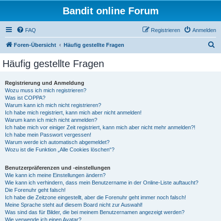
Bandit online Forum
FAQ
Registrieren
Anmelden
S
Foren-Übersicht
Häufig gestellte Fragen
u
Häufig gestellte Fragen
c
h
Registrierung und Anmeldung
Wozu muss ich mich registrieren?
e
Was ist COPPA?
Warum kann ich mich nicht registrieren?
Ich habe mich registriert, kann mich aber nicht anmelden!
Warum kann ich mich nicht anmelden?
Ich habe mich vor einiger Zeit registriert, kann mich aber nicht mehr anmelden?!
Ich habe mein Passwort vergessen!
Warum werde ich automatisch abgemeldet?
Wozu ist die Funktion „Alle Cookies löschen“?
Benutzerpräferenzen und -einstellungen
Wie kann ich meine Einstellungen ändern?
Wie kann ich verhindern, dass mein Benutzername in der Online-Liste auftaucht?
Die Forenuhr geht falsch!
Ich habe die Zeitzone eingestellt, aber die Forenuhr geht immer noch falsch!
Meine Sprache steht auf diesem Board nicht zur Auswahl!
Was sind das für Bilder, die bei meinem Benutzernamen angezeigt werden?
Wie verwende ich einen Avatar?