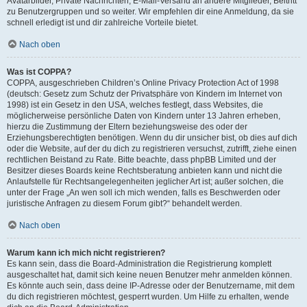
Avatarbilder, Private Nachrichten, E-Mail-Versand an andere Mitglieder, Beitritt
zu Benutzergruppen und so weiter. Wir empfehlen dir eine Anmeldung, da sie
schnell erledigt ist und dir zahlreiche Vorteile bietet.
Nach oben
Was ist COPPA?
COPPA, ausgeschrieben Children’s Online Privacy Protection Act of 1998
(deutsch: Gesetz zum Schutz der Privatsphäre von Kindern im Internet von
1998) ist ein Gesetz in den USA, welches festlegt, dass Websites, die
möglicherweise persönliche Daten von Kindern unter 13 Jahren erheben,
hierzu die Zustimmung der Eltern beziehungsweise des oder der
Erziehungsberechtigten benötigen. Wenn du dir unsicher bist, ob dies auf dich
oder die Website, auf der du dich zu registrieren versuchst, zutrifft, ziehe einen
rechtlichen Beistand zu Rate. Bitte beachte, dass phpBB Limited und der
Besitzer dieses Boards keine Rechtsberatung anbieten kann und nicht die
Anlaufstelle für Rechtsangelegenheiten jeglicher Art ist; außer solchen, die
unter der Frage „An wen soll ich mich wenden, falls es Beschwerden oder
juristische Anfragen zu diesem Forum gibt?“ behandelt werden.
Nach oben
Warum kann ich mich nicht registrieren?
Es kann sein, dass die Board-Administration die Registrierung komplett
ausgeschaltet hat, damit sich keine neuen Benutzer mehr anmelden können.
Es könnte auch sein, dass deine IP-Adresse oder der Benutzername, mit dem
du dich registrieren möchtest, gesperrt wurden. Um Hilfe zu erhalten, wende