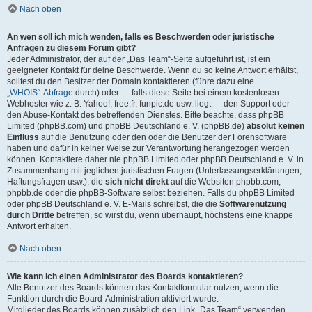
Nach oben
An wen soll ich mich wenden, falls es Beschwerden oder juristische
Anfragen zu diesem Forum gibt?
Jeder Administrator, der auf der „Das Team“-Seite aufgeführt ist, ist ein
geeigneter Kontakt für deine Beschwerde. Wenn du so keine Antwort erhältst,
solltest du den Besitzer der Domain kontaktieren (führe dazu eine
„WHOIS“-Abfrage
durch) oder — falls diese Seite bei einem kostenlosen
Webhoster wie z. B. Yahoo!, free.fr, funpic.de usw. liegt — den Support oder
den Abuse-Kontakt des betreffenden Dienstes. Bitte beachte, dass phpBB
Limited (phpBB.com) und phpBB Deutschland e. V. (phpBB.de)
absolut keinen
Einfluss
auf die Benutzung oder den oder die Benutzer der Forensoftware
haben und dafür in keiner Weise zur Verantwortung herangezogen werden
können. Kontaktiere daher nie phpBB Limited oder phpBB Deutschland e. V. in
Zusammenhang mit jeglichen juristischen Fragen (Unterlassungserklärungen,
Haftungsfragen usw.), die
sich nicht direkt
auf die Websiten phpbb.com,
phpbb.de oder die phpBB-Software selbst beziehen. Falls du phpBB Limited
oder phpBB Deutschland e. V. E-Mails schreibst, die die
Softwarenutzung
durch Dritte
betreffen, so wirst du, wenn überhaupt, höchstens eine knappe
Antwort erhalten.
Nach oben
Wie kann ich einen Administrator des Boards kontaktieren?
Alle Benutzer des Boards können das Kontaktformular nutzen, wenn die
Funktion durch die Board-Administration aktiviert wurde.
Mitglieder des Boards können zusätzlich den Link „Das Team“ verwenden.