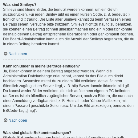
Was sind Smileys?
Smileys sind kleine Bilder, die benutzt werden können, um ein Gefühl
auszudrücken. Für jeden Smiley gibt es einen kurzen Code, z. B. bedeutet :)
fröhlich und :( traurig. Die Liste aller Smileys kannst du beim Verfassen eines
Beitrags sehen. Versuche bitte trotzdem, Smileys nicht zu häufig zu benutzen,
sie können einen Beitrag schnell unlesbar machen und ein Moderator könnte
deshalb deinen Beitrag entsprechend überarbeiten oder gar komplett löschen.
Die Board-Administration kann auch die Anzahl der Smileys begrenzen, die du
in einem Beitrag benutzen kannst.
Nach oben
Kann ich Bilder in meine Beiträge einfügen?
Ja, Bilder können in deinem Beitrag angezeigt werden. Wenn die
Administration Dateianhänge erlaubt hat, kannst du das Bild auch direkt
hochladen. Ansonsten musst du zu einem Bild verlinken, das auf einem
öffentlich zugänglichen Server liegt, z. B. http://www.domain.tld/mein-bild.gif.
Du kannst weder Bilder verlinken, die sich auf deinem eigenen PC befinden
(außer es ist ein öffentlich zugänglicher Server), noch zu Bildern, die nur nach
einer Anmeldung verfügbar sind, z. B. Hotmail- oder Yahoo-Mailboxen, mit
einem Passwort geschützte Seiten usw. Um das Bild anzuzeigen, benutze den
BBCode-Tag „[img]“.
Nach oben
Was sind globale Bekanntmachungen?
Globale Bekanntmachungen beinhalten wichtige Informationen, deshalb