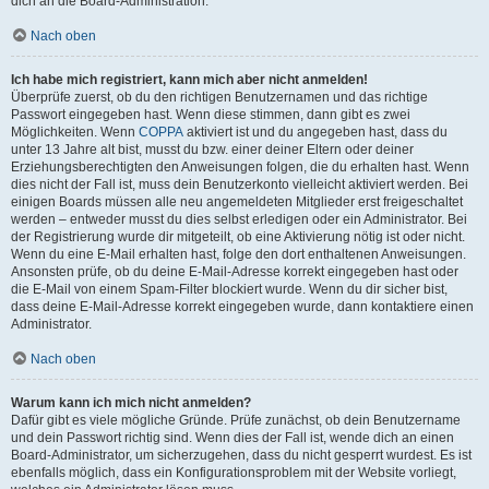
dich an die Board-Administration.
Nach oben
Ich habe mich registriert, kann mich aber nicht anmelden!
Überprüfe zuerst, ob du den richtigen Benutzernamen und das richtige
Passwort eingegeben hast. Wenn diese stimmen, dann gibt es zwei
Möglichkeiten. Wenn
COPPA
aktiviert ist und du angegeben hast, dass du
unter 13 Jahre alt bist, musst du bzw. einer deiner Eltern oder deiner
Erziehungsberechtigten den Anweisungen folgen, die du erhalten hast. Wenn
dies nicht der Fall ist, muss dein Benutzerkonto vielleicht aktiviert werden. Bei
einigen Boards müssen alle neu angemeldeten Mitglieder erst freigeschaltet
werden – entweder musst du dies selbst erledigen oder ein Administrator. Bei
der Registrierung wurde dir mitgeteilt, ob eine Aktivierung nötig ist oder nicht.
Wenn du eine E-Mail erhalten hast, folge den dort enthaltenen Anweisungen.
Ansonsten prüfe, ob du deine E-Mail-Adresse korrekt eingegeben hast oder
die E-Mail von einem Spam-Filter blockiert wurde. Wenn du dir sicher bist,
dass deine E-Mail-Adresse korrekt eingegeben wurde, dann kontaktiere einen
Administrator.
Nach oben
Warum kann ich mich nicht anmelden?
Dafür gibt es viele mögliche Gründe. Prüfe zunächst, ob dein Benutzername
und dein Passwort richtig sind. Wenn dies der Fall ist, wende dich an einen
Board-Administrator, um sicherzugehen, dass du nicht gesperrt wurdest. Es ist
ebenfalls möglich, dass ein Konfigurationsproblem mit der Website vorliegt,