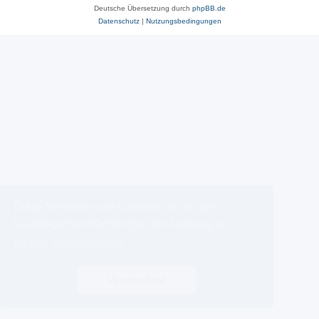
Deutsche Übersetzung durch
phpBB.de
Datenschutz
|
Nutzungsbedingungen
Diese Website nutzt Cookies, um dir den
bestmöglichen Komfort bei der Nutzung zu
bieten.
Mehr erfahren
Verstanden!