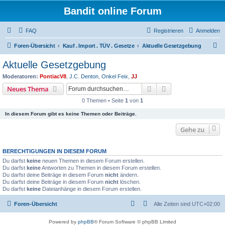
Bandit online Forum
FAQ
Registrieren
Anmelden
S
Foren-Übersicht
Kauf . Import . TÜV . Gesetze
Aktuelle Gesetzgebung
u
Aktuelle Gesetzgebung
c
Moderatoren:
PontiacV8
,
J.C. Denton
,
Onkel Feix
,
JJ
h
Suche
Erweiterte Suche
Neues Thema
e
0 Themen • Seite
1
von
1
In diesem Forum gibt es keine Themen oder Beiträge.
Gehe zu
BERECHTIGUNGEN IN DIESEM FORUM
Du darfst
keine
neuen Themen in diesem Forum erstellen.
Du darfst
keine
Antworten zu Themen in diesem Forum erstellen.
Du darfst deine Beiträge in diesem Forum
nicht
ändern.
Du darfst deine Beiträge in diesem Forum
nicht
löschen.
Du darfst
keine
Dateianhänge in diesem Forum erstellen.
Foren-Übersicht
Alle Zeiten sind
UTC+02:00
Powered by
phpBB
® Forum Software © phpBB Limited