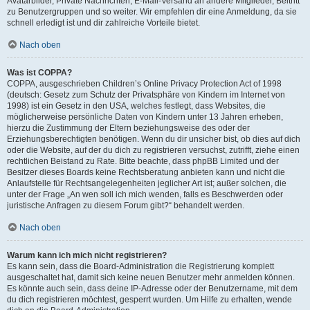
Avatarbilder, Private Nachrichten, E-Mail-Versand an andere Mitglieder, Beitritt
zu Benutzergruppen und so weiter. Wir empfehlen dir eine Anmeldung, da sie
schnell erledigt ist und dir zahlreiche Vorteile bietet.
Nach oben
Was ist COPPA?
COPPA, ausgeschrieben Children’s Online Privacy Protection Act of 1998
(deutsch: Gesetz zum Schutz der Privatsphäre von Kindern im Internet von
1998) ist ein Gesetz in den USA, welches festlegt, dass Websites, die
möglicherweise persönliche Daten von Kindern unter 13 Jahren erheben,
hierzu die Zustimmung der Eltern beziehungsweise des oder der
Erziehungsberechtigten benötigen. Wenn du dir unsicher bist, ob dies auf dich
oder die Website, auf der du dich zu registrieren versuchst, zutrifft, ziehe einen
rechtlichen Beistand zu Rate. Bitte beachte, dass phpBB Limited und der
Besitzer dieses Boards keine Rechtsberatung anbieten kann und nicht die
Anlaufstelle für Rechtsangelegenheiten jeglicher Art ist; außer solchen, die
unter der Frage „An wen soll ich mich wenden, falls es Beschwerden oder
juristische Anfragen zu diesem Forum gibt?“ behandelt werden.
Nach oben
Warum kann ich mich nicht registrieren?
Es kann sein, dass die Board-Administration die Registrierung komplett
ausgeschaltet hat, damit sich keine neuen Benutzer mehr anmelden können.
Es könnte auch sein, dass deine IP-Adresse oder der Benutzername, mit dem
du dich registrieren möchtest, gesperrt wurden. Um Hilfe zu erhalten, wende