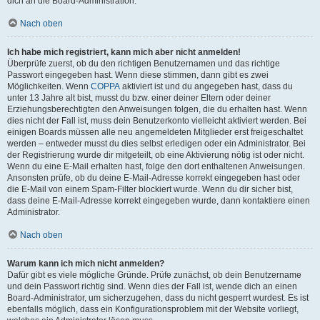
dich an die Board-Administration.
Nach oben
Ich habe mich registriert, kann mich aber nicht anmelden!
Überprüfe zuerst, ob du den richtigen Benutzernamen und das richtige
Passwort eingegeben hast. Wenn diese stimmen, dann gibt es zwei
Möglichkeiten. Wenn
COPPA
aktiviert ist und du angegeben hast, dass du
unter 13 Jahre alt bist, musst du bzw. einer deiner Eltern oder deiner
Erziehungsberechtigten den Anweisungen folgen, die du erhalten hast. Wenn
dies nicht der Fall ist, muss dein Benutzerkonto vielleicht aktiviert werden. Bei
einigen Boards müssen alle neu angemeldeten Mitglieder erst freigeschaltet
werden – entweder musst du dies selbst erledigen oder ein Administrator. Bei
der Registrierung wurde dir mitgeteilt, ob eine Aktivierung nötig ist oder nicht.
Wenn du eine E-Mail erhalten hast, folge den dort enthaltenen Anweisungen.
Ansonsten prüfe, ob du deine E-Mail-Adresse korrekt eingegeben hast oder
die E-Mail von einem Spam-Filter blockiert wurde. Wenn du dir sicher bist,
dass deine E-Mail-Adresse korrekt eingegeben wurde, dann kontaktiere einen
Administrator.
Nach oben
Warum kann ich mich nicht anmelden?
Dafür gibt es viele mögliche Gründe. Prüfe zunächst, ob dein Benutzername
und dein Passwort richtig sind. Wenn dies der Fall ist, wende dich an einen
Board-Administrator, um sicherzugehen, dass du nicht gesperrt wurdest. Es ist
ebenfalls möglich, dass ein Konfigurationsproblem mit der Website vorliegt,