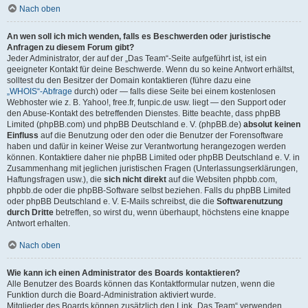
Nach oben
An wen soll ich mich wenden, falls es Beschwerden oder juristische
Anfragen zu diesem Forum gibt?
Jeder Administrator, der auf der „Das Team“-Seite aufgeführt ist, ist ein
geeigneter Kontakt für deine Beschwerde. Wenn du so keine Antwort erhältst,
solltest du den Besitzer der Domain kontaktieren (führe dazu eine
„WHOIS“-Abfrage
durch) oder — falls diese Seite bei einem kostenlosen
Webhoster wie z. B. Yahoo!, free.fr, funpic.de usw. liegt — den Support oder
den Abuse-Kontakt des betreffenden Dienstes. Bitte beachte, dass phpBB
Limited (phpBB.com) und phpBB Deutschland e. V. (phpBB.de)
absolut keinen
Einfluss
auf die Benutzung oder den oder die Benutzer der Forensoftware
haben und dafür in keiner Weise zur Verantwortung herangezogen werden
können. Kontaktiere daher nie phpBB Limited oder phpBB Deutschland e. V. in
Zusammenhang mit jeglichen juristischen Fragen (Unterlassungserklärungen,
Haftungsfragen usw.), die
sich nicht direkt
auf die Websiten phpbb.com,
phpbb.de oder die phpBB-Software selbst beziehen. Falls du phpBB Limited
oder phpBB Deutschland e. V. E-Mails schreibst, die die
Softwarenutzung
durch Dritte
betreffen, so wirst du, wenn überhaupt, höchstens eine knappe
Antwort erhalten.
Nach oben
Wie kann ich einen Administrator des Boards kontaktieren?
Alle Benutzer des Boards können das Kontaktformular nutzen, wenn die
Funktion durch die Board-Administration aktiviert wurde.
Mitglieder des Boards können zusätzlich den Link „Das Team“ verwenden.