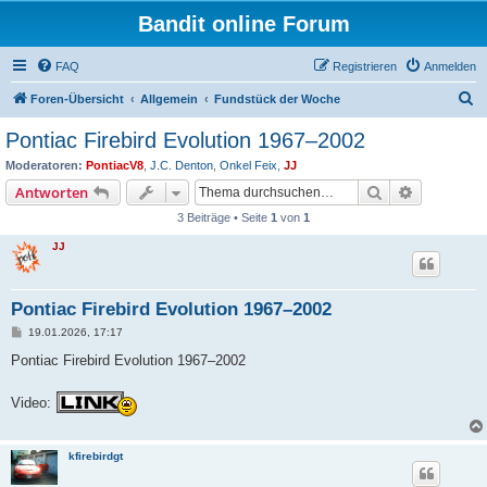
Bandit online Forum
FAQ
Registrieren
Anmelden
S
Foren-Übersicht
Allgemein
Fundstück der Woche
u
Pontiac Firebird Evolution 1967–2002
c
Moderatoren:
PontiacV8
,
J.C. Denton
,
Onkel Feix
,
JJ
h
Suche
Erweiterte
Antworten
e
3 Beiträge • Seite
1
von
1
JJ
Pontiac Firebird Evolution 1967–2002
B
19.01.2026, 17:17
e
i
Pontiac Firebird Evolution 1967–2002
t
r
a
Video:
g
kfirebirdgt