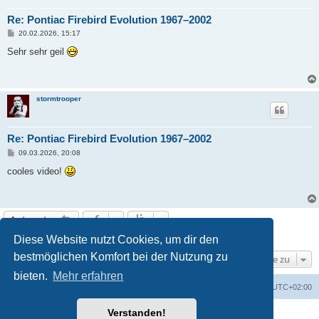
Re: Pontiac Firebird Evolution 1967–2002
B
20.02.2026, 15:17
e
i
Sehr sehr geil
t
r
a
g
stormtrooper
Re: Pontiac Firebird Evolution 1967–2002
B
09.03.2026, 20:08
e
i
cooles video!
t
r
a
g
Antworten
3 Beiträge • Seite
1
von
1
Diese Website nutzt Cookies, um dir den
bestmöglichen Komfort bei der Nutzung zu
Gehe zu
bieten.
Mehr erfahren
Foren-Übersicht
Alle Zeiten sind
UTC+02:00
Verstanden!
Powered by
phpBB
® Forum Software © phpBB Limited