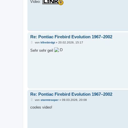
Video:
g
Re: Pontiac Firebird Evolution 1967–2002
B
von
kfirebirdgt
»
20.02.2026, 15:17
e
i
Sehr sehr geil
t
r
a
g
Re: Pontiac Firebird Evolution 1967–2002
B
von
stormtrooper
»
09.03.2026, 20:08
e
i
cooles video!
t
r
a
g