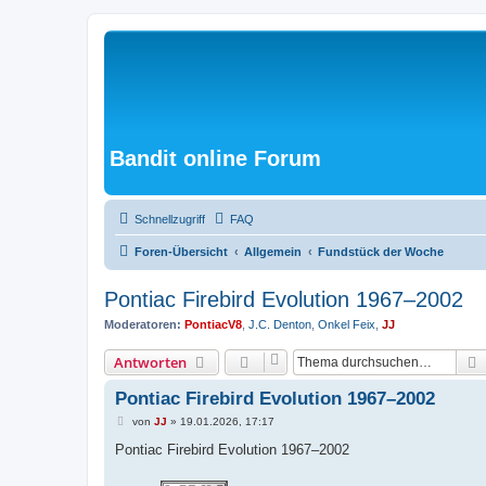
Bandit online Forum
Schnellzugriff
FAQ
Foren-Übersicht
Allgemein
Fundstück der Woche
Pontiac Firebird Evolution 1967–2002
Moderatoren:
PontiacV8
,
J.C. Denton
,
Onkel Feix
,
JJ
Antworten
Pontiac Firebird Evolution 1967–2002
B
von
JJ
»
19.01.2026, 17:17
e
i
Pontiac Firebird Evolution 1967–2002
t
r
a