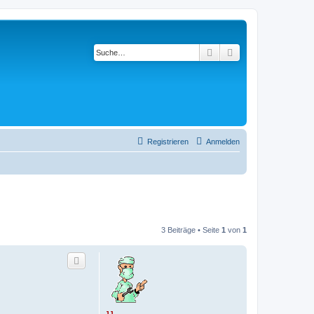
Suche
Erweiterte Suche
Registrieren
Anmelden
3 Beiträge • Seite
1
von
1
JJ