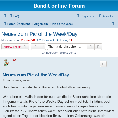
Bandit online Forum
FAQ
Registrieren
Anmelden
S
Foren-Übersicht
Allgemein
Pic of the Week
u
Neues zum Pic of the Week/Day
c
Moderatoren:
PontiacV8
,
J.C. Denton
,
Onkel Feix
,
JJ
h
Suche
Erweiterte
Antworten
e
14 Beiträge • Seite
1
von
1
JJ
Neues zum Pic of the Week/Day
B
29.08.2013, 16:29
e
i
Hallo liebe Freunde der kultivierten Treibstoffverbrennung,
t
r
a
Wir haben ein Mailadresse für euch an die ihr Bilder schicken könnt die
g
ihr gerne mal als
Pic of the Week / Day
sehen möchtet. Ihr könnt euch
auch bestimmte Tage reservieren lassen, wenn ihr irgendwen zum
Geburtstag o.Ä. überraschen wollt. Reserviert aber bitte nicht unmotiviert
irgend einen Tag, sonst blockiert ihr evtl. einen Geburtstagswunsch.