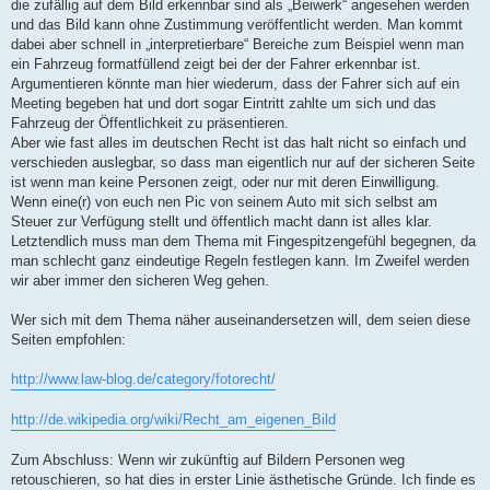
die zufällig auf dem Bild erkennbar sind als „Beiwerk“ angesehen werden
und das Bild kann ohne Zustimmung veröffentlicht werden. Man kommt
dabei aber schnell in „interpretierbare“ Bereiche zum Beispiel wenn man
ein Fahrzeug formatfüllend zeigt bei der der Fahrer erkennbar ist.
Argumentieren könnte man hier wiederum, dass der Fahrer sich auf ein
Meeting begeben hat und dort sogar Eintritt zahlte um sich und das
Fahrzeug der Öffentlichkeit zu präsentieren.
Aber wie fast alles im deutschen Recht ist das halt nicht so einfach und
verschieden auslegbar, so dass man eigentlich nur auf der sicheren Seite
ist wenn man keine Personen zeigt, oder nur mit deren Einwilligung.
Wenn eine(r) von euch nen Pic von seinem Auto mit sich selbst am
Steuer zur Verfügung stellt und öffentlich macht dann ist alles klar.
Letztendlich muss man dem Thema mit Fingespitzengefühl begegnen, da
man schlecht ganz eindeutige Regeln festlegen kann. Im Zweifel werden
wir aber immer den sicheren Weg gehen.
Wer sich mit dem Thema näher auseinandersetzen will, dem seien diese
Seiten empfohlen:
http://www.law-blog.de/category/fotorecht/
http://de.wikipedia.org/wiki/Recht_am_eigenen_Bild
Zum Abschluss: Wenn wir zukünftig auf Bildern Personen weg
retouschieren, so hat dies in erster Linie ästhetische Gründe. Ich finde es