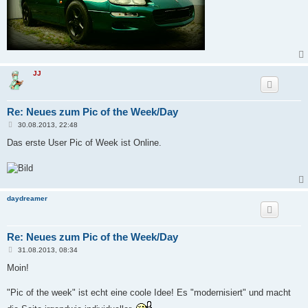
JJ
Re: Neues zum Pic of the Week/Day
B
30.08.2013, 22:48
e
i
Das erste User Pic of Week ist Online.
t
r
a
g
daydreamer
Re: Neues zum Pic of the Week/Day
B
31.08.2013, 08:34
e
i
Moin!
t
r
a
"Pic of the week" ist echt eine coole Idee! Es "modernisiert" und macht
g