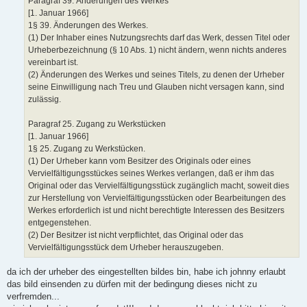
Paragraf 39. Änderungen des Werkes
[1. Januar 1966]
1§ 39. Änderungen des Werkes.
(1) Der Inhaber eines Nutzungsrechts darf das Werk, dessen Titel oder
Urheberbezeichnung (§ 10 Abs. 1) nicht ändern, wenn nichts anderes
vereinbart ist.
(2) Änderungen des Werkes und seines Titels, zu denen der Urheber
seine Einwilligung nach Treu und Glauben nicht versagen kann, sind
zulässig.
Paragraf 25. Zugang zu Werkstücken
[1. Januar 1966]
1§ 25. Zugang zu Werkstücken.
(1) Der Urheber kann vom Besitzer des Originals oder eines
Vervielfältigungsstückes seines Werkes verlangen, daß er ihm das
Original oder das Vervielfältigungsstück zugänglich macht, soweit dies
zur Herstellung von Vervielfältigungsstücken oder Bearbeitungen des
Werkes erforderlich ist und nicht berechtigte Interessen des Besitzers
entgegenstehen.
(2) Der Besitzer ist nicht verpflichtet, das Original oder das
Vervielfältigungsstück dem Urheber herauszugeben.
da ich der urheber des eingestellten bildes bin, habe ich johnny erlaubt
das bild einsenden zu dürfen mit der bedingung dieses nicht zu
verfremden...