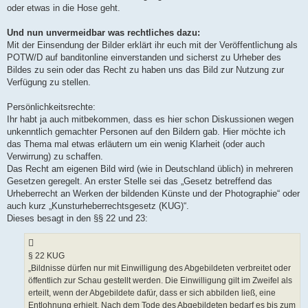
oder etwas in die Hose geht.
Und nun unvermeidbar was rechtliches dazu:
Mit der Einsendung der Bilder erklärt ihr euch mit der Veröffentlichung als
POTW/D auf banditonline einverstanden und sicherst zu Urheber des
Bildes zu sein oder das Recht zu haben uns das Bild zur Nutzung zur
Verfügung zu stellen.
Persönlichkeitsrechte:
Ihr habt ja auch mitbekommen, dass es hier schon Diskussionen wegen
unkenntlich gemachter Personen auf den Bildern gab. Hier möchte ich
das Thema mal etwas erläutern um ein wenig Klarheit (oder auch
Verwirrung) zu schaffen.
Das Recht am eigenen Bild wird (wie in Deutschland üblich) in mehreren
Gesetzen geregelt. An erster Stelle sei das „Gesetz betreffend das
Urheberrecht an Werken der bildenden Künste und der Photographie“ oder
auch kurz „Kunsturheberrechtsgesetz (KUG)“.
Dieses besagt in den §§ 22 und 23:
§ 22 KUG
„Bildnisse dürfen nur mit Einwilligung des Abgebildeten verbreitet oder
öffentlich zur Schau gestellt werden. Die Einwilligung gilt im Zweifel als
erteilt, wenn der Abgebildete dafür, dass er sich abbilden ließ, eine
Entlohnung erhielt. Nach dem Tode des Abgebildeten bedarf es bis zum