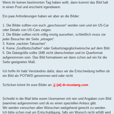
Wenn ihr keinen bestimmten Tag haben wollt, dann kommt das Bild halt
in einen Pool und erscheint irgendwann.
Ein paar Anforderungen haben wir aber an die Bilder:
1. Die Bilder sollten von euch „geschossen“ worden sein und ein US-Car
oder Details von US-Cars zeigen.
2. Die Bilder sollten nicht völlig mistig aussehen, schließlich muss sie
jeder Besucher der Seite „ertragen“.
3. Keine „nackten Tatsachen“.
4. Keine „Grußbotschaften“ oder Geburtstagsglückwünsche auf dem Bild.
5. Die Dateigröße sollte 1MB nicht überschreiten und im Querformat
aufgenommen sein. Das Bild formatieren wir dann schon auf ein für die
Seite geeignetes Maß.
Ich hoffe ihr habt Verständnis dafür, dass wir die Entscheidung treffen ob
ein Bild als POTW/D genommen wird oder nicht.
Schicken könnt ihr eure Bilder an:
jj (at) dr-mustang.com
Schreibt in die Mail bitte euren Usernamen mit rein und Angaben zum Bild
(wann/wo aufgenommen und ob es einen speziellen Anlass gibt.
Wir werden versuchen allen Wünschen weitgehend gerecht zu werden.
Ich bitte schon mal um Entschuldigung, falls ein Wunsch nicht erfüllt wird