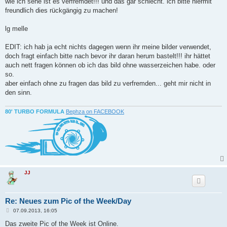
wie ich sehe ist es verfremdet!!! und das gar schlecht. ich bitte hiermit
freundlich dies rückgängig zu machen!
lg melle
EDIT: ich hab ja echt nichts dagegen wenn ihr meine bilder verwendet,
doch fragt einfach bitte nach bevor ihr daran herum bastelt!!! ihr hättet
auch nett fragen können ob ich das bild ohne wasserzeichen habe. oder
so.
aber einfach ohne zu fragen das bild zu verfremden... geht mir nicht in
den sinn.
80' TURBO FORMULA
Bephza on FACEBOOK
JJ
Re: Neues zum Pic of the Week/Day
B
07.09.2013, 16:05
e
i
Das zweite Pic of the Week ist Online.