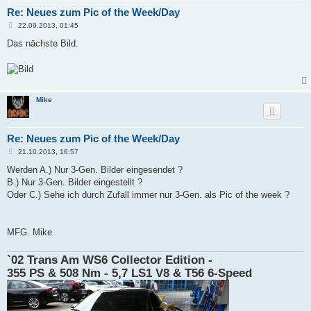
Re: Neues zum Pic of the Week/Day
B
22.09.2013, 01:45
e
i
Das nächste Bild.
t
r
a
g
Mike
Re: Neues zum Pic of the Week/Day
B
21.10.2013, 16:57
e
i
Werden A.) Nur 3-Gen. Bilder eingesendet ?
t
B.) Nur 3-Gen. Bilder eingestellt ?
r
a
Oder C.) Sehe ich durch Zufall immer nur 3-Gen. als Pic of the week ?
g
MFG. Mike
`02 Trans Am WS6 Collector Edition -
355 PS & 508 Nm - 5,7 LS1 V8 & T56 6-Speed