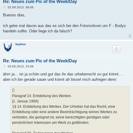
Re: Neues zum Pic of the Week/Day
B
02.09.2013, 08:06
e
i
Buenos dias,
t
r
a
ich gehe mal davon aus das es sich bei den Fotomotiven um F - Bodys
g
handeln sollte. Oder liege ich da falsch?
bephza
Re: Neues zum Pic of the Week/Day
B
03.09.2013, 15:08
e
i
ähm ja... ist ja schön und gut das ihr das urheberrecht so gut könnt....
t
aber ich bin gerade sauer und könnt ah bissel mich aufregen denn:
r
a
g
Paragraf 14. Entstellung des Werkes
[1. Januar 1966]
1§ 14. Entstellung des Werkes. Der Urheber hat das Recht, eine
Entstellung oder eine andere Beeinträchtigung seines Werkes zu
verbieten, die geeignet ist, seine berechtigten geistigen oder
persönlichen Interessen am Werk zu gefährden.