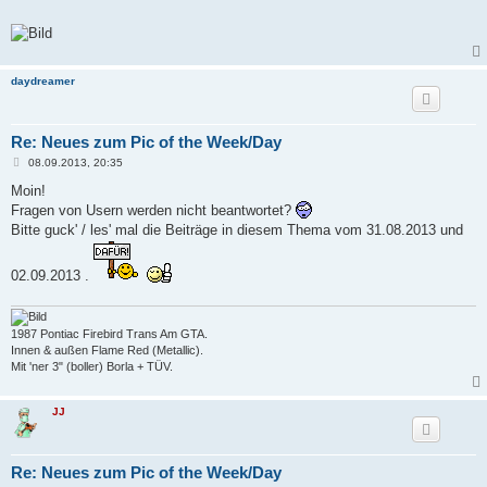
t
r
a
g
daydreamer
Re: Neues zum Pic of the Week/Day
B
08.09.2013, 20:35
e
i
Moin!
t
Fragen von Usern werden nicht beantwortet?
r
a
Bitte guck' / les' mal die Beiträge in diesem Thema vom 31.08.2013 und
g
02.09.2013 .
1987 Pontiac Firebird Trans Am GTA.
Innen & außen Flame Red (Metallic).
Mit 'ner 3" (boller) Borla + TÜV.
JJ
Re: Neues zum Pic of the Week/Day