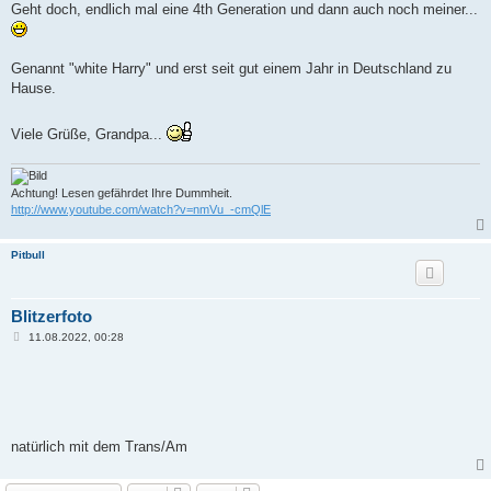
i
Geht doch, endlich mal eine 4th Generation und dann auch noch meiner...
t
r
a
g
Genannt "white Harry" und erst seit gut einem Jahr in Deutschland zu
Hause.
Viele Grüße, Grandpa...
Achtung! Lesen gefährdet Ihre Dummheit.
http://www.youtube.com/watch?v=nmVu_-cmQlE
Pitbull
Blitzerfoto
B
11.08.2022, 00:28
e
i
t
r
a
g
natürlich mit dem Trans/Am