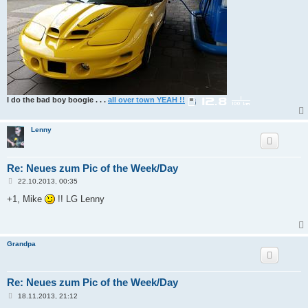
I do the bad boy boogie . . .
all over town YEAH !!
Lenny
Re: Neues zum Pic of the Week/Day
B
22.10.2013, 00:35
e
i
+1, Mike
!! LG Lenny
t
r
a
g
Grandpa
Re: Neues zum Pic of the Week/Day
B
18.11.2013, 21:12
e