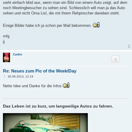
sieht einfach blöd aus, wenn man ein Bild von einem Auto zeigt, auf dem
noch Meetingbesucher zu sehen sind. Schliesslich will man ja das Auto
sehen und nicht Oma Lisl, die mit ihrem Rehpinscher daneben steht.
Einige Bilder habe ich ja schon per Mail bekommen.
mfg
jj
Caitlin
Re: Neues zum Pic of the Week/Day
B
30.08.2013, 12:19
e
i
Nette Idee und Danke für die Infos
t
r
a
g
Das Leben ist zu kurz, um langweilige Autos zu fahren.