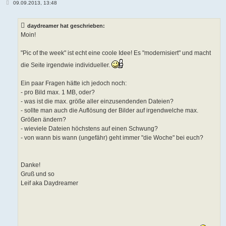
B
09.09.2013, 13:48
e
i
t
daydreamer hat geschrieben:
r
a
Moin!
g
"Pic of the week" ist echt eine coole Idee! Es "modernisiert" und macht
die Seite irgendwie individueller.
Ein paar Fragen hätte ich jedoch noch:
- pro Bild max. 1 MB, oder?
- was ist die max. größe aller einzusendenden Dateien?
- sollte man auch die Auflösung der Bilder auf irgendwelche max.
Größen ändern?
- wieviele Dateien höchstens auf einen Schwung?
- von wann bis wann (ungefähr) geht immer "die Woche" bei euch?
Danke!
Gruß und so
Leif aka Daydreamer