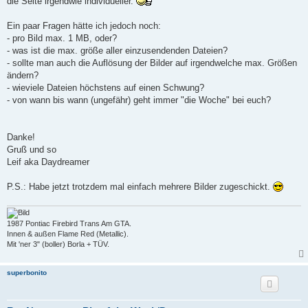
die Seite irgendwie individueller.
Ein paar Fragen hätte ich jedoch noch:
- pro Bild max. 1 MB, oder?
- was ist die max. größe aller einzusendenden Dateien?
- sollte man auch die Auflösung der Bilder auf irgendwelche max. Größen
ändern?
- wieviele Dateien höchstens auf einen Schwung?
- von wann bis wann (ungefähr) geht immer "die Woche" bei euch?
Danke!
Gruß und so
Leif aka Daydreamer
P.S.: Habe jetzt trotzdem mal einfach mehrere Bilder zugeschickt.
1987 Pontiac Firebird Trans Am GTA.
Innen & außen Flame Red (Metallic).
Mit 'ner 3" (boller) Borla + TÜV.
superbonito