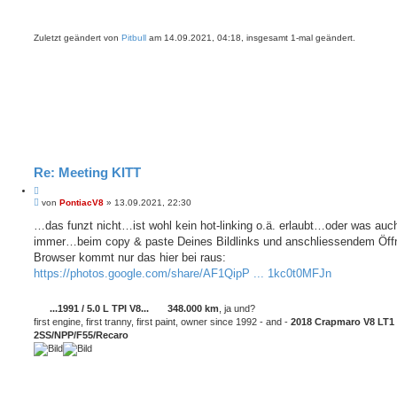
e
r
u
r
a
c
e
g
h
Zuletzt geändert von
Pitbull
am 14.09.2021, 04:18, insgesamt 1-mal geändert.
n
e
Re: Meeting KITT
Z
B
i
von
PontiacV8
»
13.09.2021, 22:30
e
t
i
…das funzt nicht…ist wohl kein hot-linking o.ä. erlaubt…oder was auc
i
t
immer…beim copy & paste Deines Bildlinks und anschliessendem Öff
e
r
r
a
Browser kommt nur das hier bei raus:
e
g
https://photos.google.com/share/AF1QipP ... 1kc0t0MFJn
n
...1991 / 5.0 L TPI V8...
348.000 km
, ja und?
first engine, first tranny, first paint, owner since 1992 - and -
2018 Crapmaro V8 LT1
2SS/NPP/F55/Recaro