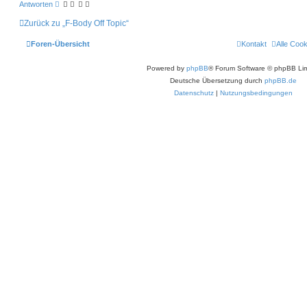
Antworten
Zurück zu „F-Body Off Topic“
Foren-Übersicht
Kontakt
Alle Coo
Powered by
phpBB
® Forum Software © phpBB Lim
Deutsche Übersetzung durch
phpBB.de
Datenschutz
|
Nutzungsbedingungen