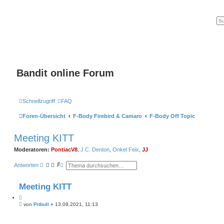
Bandit online Forum
Schnellzugriff
FAQ
Foren-Übersicht
F-Body Firebird & Camaro
F-Body Off Topic
Meeting KITT
Moderatoren:
PontiacV8
,
J.C. Denton
,
Onkel Feix
,
JJ
S
E
Antworten
u
r
c
w
h
e
Meeting KITT
e
i
t
Z
e
B
i
von
Pitbull
»
13.09.2021, 11:13
r
e
t
t
i
e
i
t
S