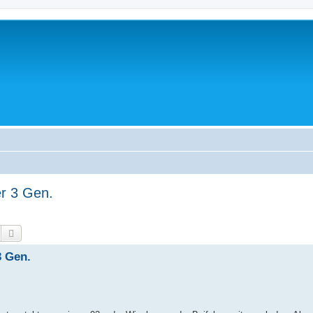
er 3 Gen.
Suche
Erweiterte Suche
3 Gen.