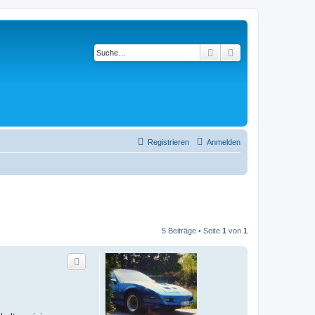
Suche
Erweiterte Suche
Registrieren
Anmelden
5 Beiträge • Seite
1
von
1