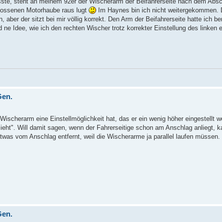
ste, steht an meinem 92er der Wischerarm der Beifahrerseite nach dem Absc
hlossenen Motorhaube raus lugt
Im Haynes bin ich nicht weitergekommen. D
aber der sitzt bei mir völlig korrekt. Den Arm der Beifahrerseite hatte ich b
d ne Idee, wie ich den rechten Wischer trotz korrekter Einstellung des linken 
Gen.
Wischerarm eine Einstellmöglichkeit hat, das er ein wenig höher eingestellt 
ieht". Will damit sagen, wenn der Fahrerseitige schon am Anschlag anliegt, k
t etwas vom Anschlag entfernt, weil die Wischerarme ja parallel laufen müssen
Gen.