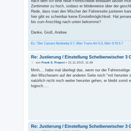
nach dem ich eine neue Frontscheibe einbauen lassen mus
g
Zentimeter zu hoch, sodass er blöderweise über der gesc
Rede, dass man den Wischer der Fahrerseite justieren kann, 
hier gibt es scheinbar keine Einstellmöglichkeit. Hat jeman
bis zum Anschlag nach unten bekomme?
Danke, Gruß, Andree
Ex: 79er Camaro Berlinetta 5.7, 86er Trans Am 5.0, 89er GTA 5.7
Re: Justierung / Einstellung Scheibenwischer 3 
B
von
Frank S. Project
»
21.11.2015, 11:48
e
i
Mmh,....habe mal überlegt das, wenn nur der Fahrerseitige 
t
den Wischerarm auf der anderen Seite noch "mit herunter z
r
a
natürlich nicht noch weiter herunter gehen, er bleibt somi
g
logisch.....
Re: Justierung / Einstellung Scheibenwischer 3 