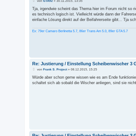
B
von
GTA92
»
30.11.2015, 13:35
e
i
Tja, irgendwie scheint das Thema hier im Forum nicht so r
t
es technisch logisch ist. Vielleicht würde dann der Fahrers
r
a
einfache Lösung direkt auf der Beifahrerseite gibt... Tja sc
g
Ex: 79er Camaro Berlinetta 5.7, 86er Trans Am 5.0, 89er GTA 5.7
Re: Justierung / Einstellung Scheibenwischer 3 
B
von
Frank S. Project
»
08.12.2015, 15:25
e
i
Würde aber schon gerne wissen wie es am Ende funktioniert
t
schaltet sich ab sobald die Wischer anliegen, sind sie nich
r
a
g
Re: Justierung / Einstellung Scheibenwischer 3 