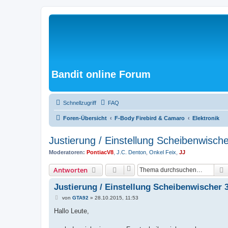
Bandit online Forum
Schnellzugriff
FAQ
Foren-Übersicht
F-Body Firebird & Camaro
Elektronik
Justierung / Einstellung Scheibenwisch
Moderatoren:
PontiacV8
,
J.C. Denton
,
Onkel Feix
,
JJ
Antworten
Justierung / Einstellung Scheibenwischer 
B
von
GTA92
»
28.10.2015, 11:53
e
i
Hallo Leute,
t
r
a