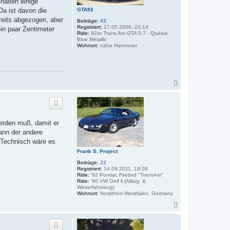
halten einige
GTA92
a ist davon die
ereits abgezogen, aber
Beiträge:
43
Registriert:
17.05.2006, 20:14
ein paar Zentimeter
Ride:
92er Trans Am GTA 5.7 - Quasar
Blue Metallic
Wohnort:
nähe Hannover
N
a
c
h
o
b
werden muß, damit er
e
ann der andere
n
. Technisch wäre es
Frank S. Project
Beiträge:
22
Registriert:
14.09.2011, 18:09
Ride:
'92 Pontiac Firebird "TransAm"
Ride:
'90 VW Golf ll (Alltag- &
Winterfahrzeug)
Wohnort:
Nordrhein-Westfalen, Germany
N
a
c
h