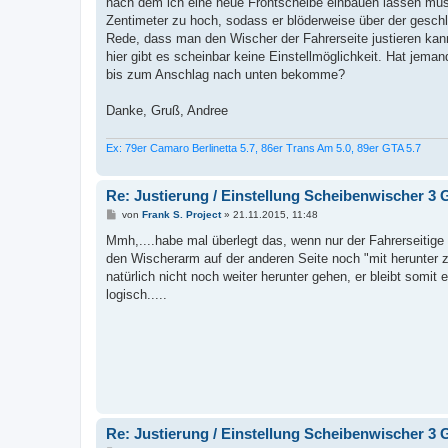
nach dem ich eine neue Frontscheibe einbauen lassen mus
g
Zentimeter zu hoch, sodass er blöderweise über der gesc
Rede, dass man den Wischer der Fahrerseite justieren kann, 
hier gibt es scheinbar keine Einstellmöglichkeit. Hat jeman
bis zum Anschlag nach unten bekomme?
Danke, Gruß, Andree
Ex: 79er Camaro Berlinetta 5.7, 86er Trans Am 5.0, 89er GTA 5.7
Re: Justierung / Einstellung Scheibenwischer 3 
B
von
Frank S. Project
»
21.11.2015, 11:48
e
i
Mmh,....habe mal überlegt das, wenn nur der Fahrerseitige 
t
den Wischerarm auf der anderen Seite noch "mit herunter z
r
a
natürlich nicht noch weiter herunter gehen, er bleibt somi
g
logisch.....
Re: Justierung / Einstellung Scheibenwischer 3 