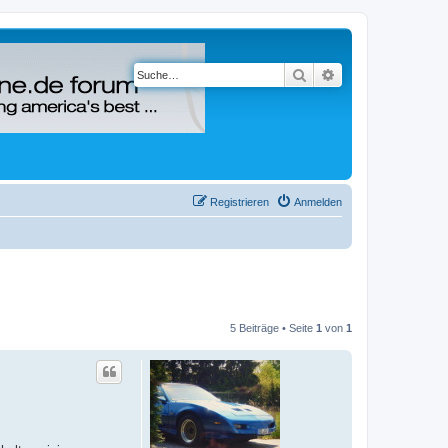
Suche
Erweiterte Suche
Registrieren
Anmelden
5 Beiträge • Seite
1
von
1