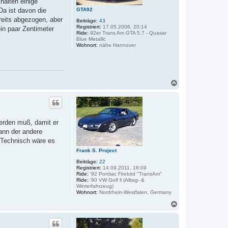
halten einige
GTA92
a ist davon die
ereits abgezogen, aber
Beiträge:
43
Registriert:
17.05.2006, 20:14
ein paar Zentimeter
Ride:
92er Trans Am GTA 5.7 - Quasar
Blue Metallic
Wohnort:
nähe Hannover
N
a
c
h
o
b
werden muß, damit er
e
ann der andere
n
. Technisch wäre es
Frank S. Project
Beiträge:
22
Registriert:
14.09.2011, 18:09
Ride:
'92 Pontiac Firebird "TransAm"
Ride:
'90 VW Golf ll (Alltag- &
Winterfahrzeug)
Wohnort:
Nordrhein-Westfalen, Germany
N
a
c
h