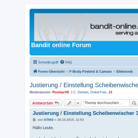
Bandit online Forum
Schnellzugriff
FAQ
Foren-Übersicht
F-Body Firebird & Camaro
Elektronik
Justierung / Einstellung Scheibenwisch
Moderatoren:
PontiacV8
,
J.C. Denton
,
Onkel Feix
,
JJ
Antworten
Justierung / Einstellung Scheibenwischer 
B
von
GTA92
»
28.10.2015, 11:53
e
i
Hallo Leute,
t
r
a