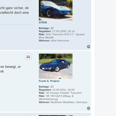
o
b
cht ganz sicher, ob
e
vielleicht doch eine
n
GTA92
Beiträge:
43
Registriert:
17.05.2006, 20:14
Ride:
92er Trans Am GTA 5.7 - Quasar
Blue Metallic
Wohnort:
nähe Hannover
N
a
c
h
o
b
her bewegt, er
e
ank
n
Frank S. Project
Beiträge:
22
Registriert:
14.09.2011, 18:09
Ride:
'92 Pontiac Firebird "TransAm"
Ride:
'90 VW Golf ll (Alltag- &
Winterfahrzeug)
Wohnort:
Nordrhein-Westfalen, Germany
N
a
c