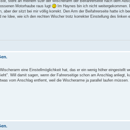
ste, steht an meinem 92er der Wischerarm der Beifahrerseite nach dem Absc
hlossenen Motorhaube raus lugt
Im Haynes bin ich nicht weitergekommen. D
aber der sitzt bei mir völlig korrekt. Den Arm der Beifahrerseite hatte ich b
d ne Idee, wie ich den rechten Wischer trotz korrekter Einstellung des linken 
Gen.
Wischerarm eine Einstellmöglichkeit hat, das er ein wenig höher eingestellt 
ieht". Will damit sagen, wenn der Fahrerseitige schon am Anschlag anliegt, k
t etwas vom Anschlag entfernt, weil die Wischerarme ja parallel laufen müssen
Gen.