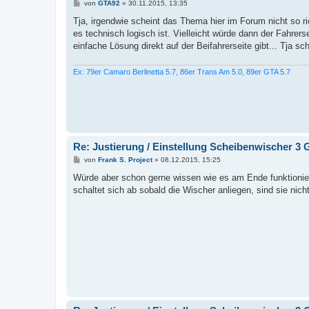
B
von
GTA92
»
30.11.2015, 13:35
e
i
Tja, irgendwie scheint das Thema hier im Forum nicht so r
t
es technisch logisch ist. Vielleicht würde dann der Fahrers
r
a
einfache Lösung direkt auf der Beifahrerseite gibt... Tja sc
g
Ex: 79er Camaro Berlinetta 5.7, 86er Trans Am 5.0, 89er GTA 5.7
Re: Justierung / Einstellung Scheibenwischer 3 
B
von
Frank S. Project
»
08.12.2015, 15:25
e
i
Würde aber schon gerne wissen wie es am Ende funktioniert
t
schaltet sich ab sobald die Wischer anliegen, sind sie nich
r
a
g