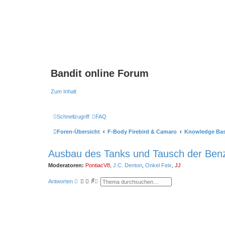
Bandit online Forum
Zum Inhalt
Schnellzugriff
FAQ
Foren-Übersicht
F-Body Firebird & Camaro
Knowledge Ba
Ausbau des Tanks und Tausch der Be
Moderatoren:
PontiacV8
,
J.C. Denton
,
Onkel Feix
,
JJ
S
E
Antworten
u
r
c
w
h
e
e
i
t
e
r