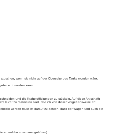
u tauschen, wenn sie nicht auf der Oberseite des Tanks montiert wäre.
 getauscht werden kann.
chneiden und die Kraftstoffleitungen zu stückeln. Auf diese Art schafft
t leicht zu realisieren sind, rate ich von dieser Vorgehensweise ab!
fgebockt werden muss ist darauf zu achten, dass der Wagen und auch die
arkieren welche zusammengehören)