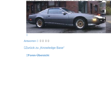
o
n
t
i
a
c
V
8
N
a
c
Antworten
h
o
Zurück zu „Knowledge Base“
b
e
n
Foren-Übersicht