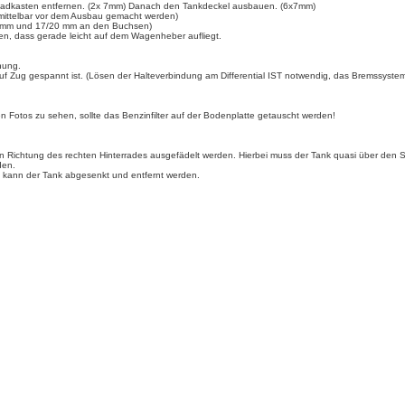
en Radkasten entfernen. (2x 7mm) Danach den Tankdeckel ausbauen. (6x7mm)
nmittelbar vor dem Ausbau gemacht werden)
13mm und 17/20 mm an den Buchsen)
en, dass gerade leicht auf dem Wagenheber aufliegt.
nung.
uf Zug gespannt ist. (Lösen der Halteverbindung am Differential IST notwendig, das Bremssystem 
n Fotos zu sehen, sollte das Benzinfilter auf der Bodenplatte getauscht werden!
in Richtung des rechten Hinterrades ausgefädelt werden. Hierbei muss der Tank quasi über den 
den.
t, kann der Tank abgesenkt und entfernt werden.