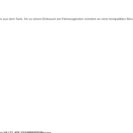
aus dem Tank, hin zu einem Einbauort am Fahrzeugboden scheitert an einer kompatiblen Benzi
ro V8 LT1 AT8 2SS/NPP/F55/Recaro