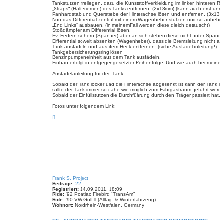
Tankstutzen freilegen, dazu die Kunststoffverkleidung im linken hinter
„Straps“ (Halteriemen) des Tanks entfernen. (2x13mm) (kann auch erst u
Panhardstab und Querstrebe der Hinterachse lösen und entfernen. (3x
Nun das Differential zentral mit einem Wagenheber stützen und so anheb
„End Links“ ausbauen. (in meinemFall werden diese gleich getauscht)
Stoßdämpfer am Differential lösen.
Ev. Federn sichern (Spanner) aber an sich stehen diese nicht unter Span
Differential soweit absenken (Wagenheber), dass die Bremsleitung nicht a
Tank ausfädeln und aus dem Heck entfernen. (siehe Ausfädelanleitung!)
Tankgebersicherungsring lösen
Benzinpumpeneinheit aus dem Tank ausfädeln.
Einbau erfolgt in entgegengesetzter Reihenfolge. Und wie auch bei meine
Ausfädelanleitung für den Tank:
Sobald der Tank locker und die Hinterachse abgesenkt ist kann der Tank 
sollte der Tank immer so nahe wie möglich zum Fahrgastraum geführt wer
Sobald der Einfüllstutzen die Durchführung durch den Träger passiert ha
Fotos unter folgendem Link:
N
a
c
h
o
b
e
n
Frank S. Project
Beiträge:
22
Registriert:
14.09.2011, 18:09
Ride:
'92 Pontiac Firebird "TransAm"
Ride:
'90 VW Golf ll (Alltag- & Winterfahrzeug)
Wohnort:
Nordrhein-Westfalen, Germany