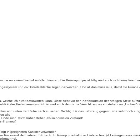
n die an einem Firebird anfallen können. Die Benzinpumpe ist billig und auch nicht kompliziert z
Abgassystem und div. Hitzeleitbleche liegen dazwischen. Und all das muss raus, damit die Pumpe
 welche ich nicht befürworten kann. Diese sieht vor den Kofferraum an der richtigen Stelle aufzus
ilität der Hecks verantwortlich ist und auch der dichte Verschluss des entstehenden „Loches“ nich
en Fotos sind unten der Reihe nach zu sehen. Wichtig: Da das Fahrzeug gegen Ende sehr hoch au
rt wird!
m Ende rund 70cm höher stehen als im normalen Zustand!
ummihammer)
ingt in geeigneten Kanister verwenden!
der Rückwand der hinteren Sitzbank. Im Prinzip oberhalb der Hinterachse. (4 Leitungen – ev. m
ellentunnel.