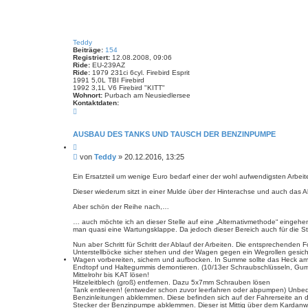
t
e
S
u
c
Teddy
h
Beiträge:
154
e
Registriert:
12.08.2008, 09:06
Ride:
EU-239AZ
Ride:
1979 231ci 6cyl. Firebird Esprit
1991 5,0L TBI Firebird
1992 3,1L V6 Firebird "KITT"
Wohnort:
Purbach am Neusiedlersee
Kontaktdaten:
K
o
n
t
AUSBAU DES TANKS UND TAUSCH DER BENZINPUMPE
a
Z
k
i
t
B
von
Teddy
»
20.12.2016, 13:25
t
d
e
i
a
i
e
Ein Ersatzteil um wenige Euro bedarf einer der wohl aufwendigsten Arbeite
t
r
t
e
e
Dieser wiederum sitzt in einer Mulde über der Hinterachse und auch das 
n
r
n
v
a
Aber schön der Reihe nach,…
o
g
n
… auch möchte ich an dieser Stelle auf eine „Alternativmethode“ eingehen,
T
man quasi eine Wartungsklappe. Da jedoch dieser Bereich auch für die Stab
e
d
Nun aber Schritt für Schritt der Ablauf der Arbeiten. Die entsprechend
d
Unterstellböcke sicher stehen und der Wagen gegen ein Wegrollen gesiche
y
Wagen vorbereiten, sichern und aufbocken. In Summe sollte das Heck a
Endtopf und Haltegummis demontieren. (10/13er Schraubschlüsseln, G
Mittelrohr bis KAT lösen!
Hitzeleitblech (groß) entfernen. Dazu 5x7mm Schrauben lösen
Tank entleeren! (entweder schon zuvor leerfahren oder abpumpen) Unbed
Benzinleitungen abklemmen. Diese befinden sich auf der Fahrerseite an 
Stecker der Benzinpumpe abklemmen. Dieser ist Mittig über dem Kardanw