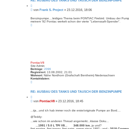
RE: AUSBAU DES TANKS UND TAUSCH DER BENZINPUMPE
Z
i
B
von
Frank S. Project
»
23.12.2016, 18:06
t
e
i
i
e
Benzinpumpe....leidiges Thema beim PONTIAC Firebird. Umbau der Pumpe 
r
meinem '92 Pontiac werkelt schon der vierte "Lebenssaft-Spender".
t
e
N
r
n
a
a
c
g
h
o
b
e
n
PontiacV8
Site Admin
Beiträge:
2096
Registriert:
13.08.2002, 21:01
Wohnort:
Nähe Nordhorn (Grafschaft Bentheim) Niedersachsen
Kontaktdaten:
K
o
n
t
RE: AUSBAU DES TANKS UND TAUSCH DER BENZINPUMPE
a
Z
k
i
t
B
von
PontiacV8
»
23.12.2016, 18:45
t
d
e
i
a
i
e
t
...tja...und ich hab immer noch die erste/originale Pumpe an Bord....
r
t
e
e
n
r
@Teddy:
n
v
a
...wie schon im anderen Thread angemerkt...klasse Doku...
o
g
...1991 / 5.0 L TPI V8...
348.000 km
, ja und?
n
first engine, first tranny, first paint, owner since 1992 - and -
2018 Crapma
P