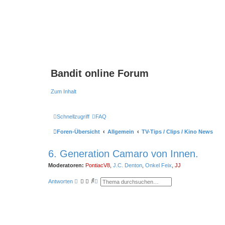
Bandit online Forum
Zum Inhalt
Schnellzugriff
FAQ
Foren-Übersicht
Allgemein
TV-Tips / Clips / Kino News
6. Generation Camaro von Innen.
Moderatoren:
PontiacV8
,
J.C. Denton
,
Onkel Feix
,
JJ
S
E
Antworten
u
r
c
w
h
e
e
i
t
e
r