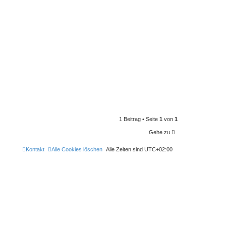
1 Beitrag • Seite
1
von
1
Gehe zu
Kontakt
Alle Cookies löschen
Alle Zeiten sind
UTC+02:00