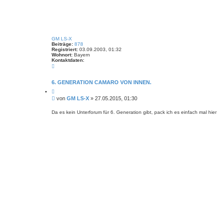
t
e
S
u
c
h
e
GM LS-X
Beiträge:
878
Registriert:
03.09.2003, 01:32
Wohnort:
Bayern
Kontaktdaten:
K
o
n
t
6. GENERATION CAMARO VON INNEN.
a
Z
k
i
t
B
von
GM LS-X
»
27.05.2015, 01:30
t
d
e
i
a
i
e
Da es kein Unterforum für 6. Generation gibt, pack ich es einfach mal hier 
t
r
t
e
e
n
r
n
v
a
o
g
n
G
M
L
S
-
X