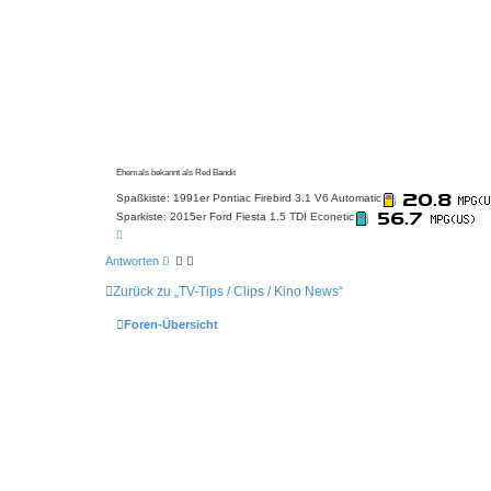
Ehemals bekannt als Red Bandit
Spaßkiste: 1991er Pontiac Firebird 3.1 V6 Automatic
Sparkiste: 2015er Ford Fiesta 1.5 TDI Econetic
N
a
c
Antworten
h
o
Zurück zu „TV-Tips / Clips / Kino News“
b
e
n
Foren-Übersicht