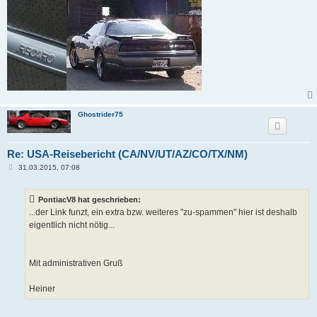
Ghostrider75
Re: USA-Reisebericht (CA/NV/UT/AZ/CO/TX/NM)
B
31.03.2015, 07:08
e
i
t
PontiacV8 hat geschrieben:
r
a
...der Link funzt, ein extra bzw. weiteres "zu-spammen" hier ist deshalb
g
eigentlich nicht nötig...
Mit administrativen Gruß
Heiner