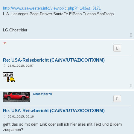
http://www.usa-westen.info/viewtopic.php?f=143&t=3171
L.A.-LasVegas-Page-Denver-SantaFe-ElPaso-Tucson-SanDiego
LG Ghostrider
JJ
Re: USA-Reisebericht (CA/NV/UT/AZ/CO/TX/NM)
B
28.01.2015, 20:57
e
i
t
r
a
g
Ghostrider75
Re: USA-Reisebericht (CA/NV/UT/AZ/CO/TX/NM)
B
29.01.2015, 09:16
e
i
geht das so mit dem Link oder soll ich hier alles mit Text und Bildern
t
zuspamen?
r