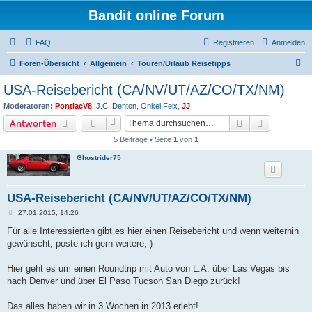
Bandit online Forum
FAQ
Registrieren
Anmelden
S
Foren-Übersicht
Allgemein
Touren/Urlaub Reisetipps
u
USA-Reisebericht (CA/NV/UT/AZ/CO/TX/NM)
c
Moderatoren:
PontiacV8
,
J.C. Denton
,
Onkel Feix
,
JJ
h
Suche
Erweiterte
Antworten
e
5 Beiträge • Seite
1
von
1
Ghostrider75
USA-Reisebericht (CA/NV/UT/AZ/CO/TX/NM)
B
27.01.2015, 14:26
e
i
Für alle Interessierten gibt es hier einen Reisebericht und wenn weiterhin
t
gewünscht, poste ich gern weitere;-)
r
a
g
Hier geht es um einen Roundtrip mit Auto von L.A. über Las Vegas bis
nach Denver und über El Paso Tucson San Diego zurück!
Das alles haben wir in 3 Wochen in 2013 erlebt!