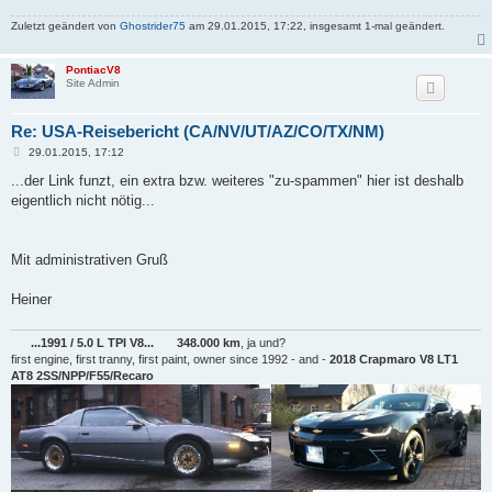
a
g
Zuletzt geändert von
Ghostrider75
am 29.01.2015, 17:22, insgesamt 1-mal geändert.
PontiacV8
Site Admin
Re: USA-Reisebericht (CA/NV/UT/AZ/CO/TX/NM)
B
29.01.2015, 17:12
e
i
...der Link funzt, ein extra bzw. weiteres "zu-spammen" hier ist deshalb
t
eigentlich nicht nötig...
r
a
g
Mit administrativen Gruß
Heiner
...1991 / 5.0 L TPI V8...
348.000 km
, ja und?
first engine, first tranny, first paint, owner since 1992 - and -
2018 Crapmaro V8 LT1
AT8 2SS/NPP/F55/Recaro