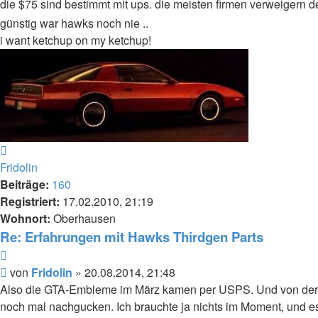
die $75 sind bestimmt mit ups. die meisten firmen verweigern
günstig war hawks noch nie ..
i want ketchup on my ketchup!
Nach
oben
Fridolin
Beiträge:
160
Registriert:
17.02.2010, 21:19
Wohnort:
Oberhausen
Re: Erfahrungen mit Hawks Thirdgen Parts
Zitieren
Beitrag
von
Fridolin
»
20.08.2014, 21:48
Also die GTA-Embleme im März kamen per USPS. Und von der 
noch mal nachgucken. Ich brauchte ja nichts im Moment, und es 