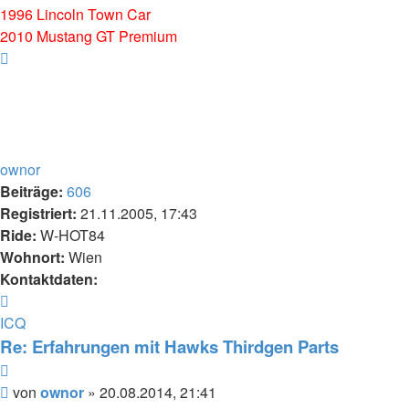
1996 Lincoln Town Car
2010 Mustang GT Premium
Nach
oben
ownor
Beiträge:
606
Registriert:
21.11.2005, 17:43
Ride:
W-HOT84
Wohnort:
Wien
Kontaktdaten:
Kontaktdaten
von
ICQ
ownor
Re: Erfahrungen mit Hawks Thirdgen Parts
Zitieren
Beitrag
von
ownor
»
20.08.2014, 21:41