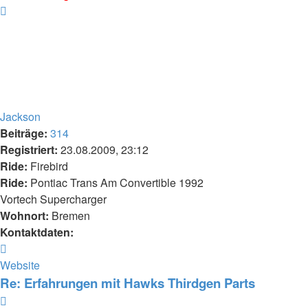
Nach
oben
Jackson
Beiträge:
314
Registriert:
23.08.2009, 23:12
Ride:
Firebird
Ride:
Pontiac Trans Am Convertible 1992
Vortech Supercharger
Wohnort:
Bremen
Kontaktdaten:
Kontaktdaten
von
Website
Jackson
Re: Erfahrungen mit Hawks Thirdgen Parts
Zitieren