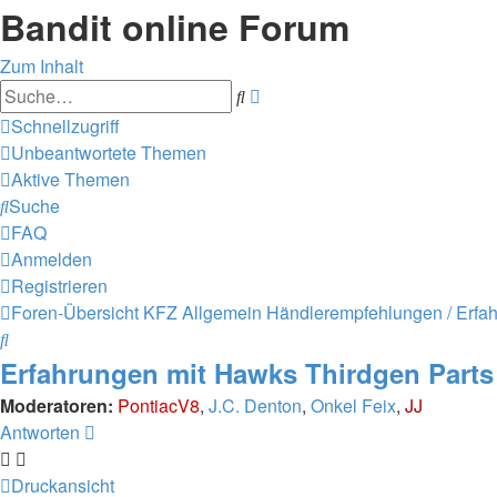
Bandit online Forum
Zum Inhalt
Erweiterte
Suche
Suche
Schnellzugriff
Unbeantwortete Themen
Aktive Themen
Suche
FAQ
Anmelden
Registrieren
Foren-Übersicht
KFZ Allgemein
Händlerempfehlungen / Erfa
Suche
Erfahrungen mit Hawks Thirdgen Parts
Moderatoren:
PontiacV8
,
J.C. Denton
,
Onkel Feix
,
JJ
Antworten
Druckansicht