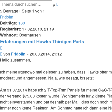
Erweiterte
Suche
Suche
5 Beiträge • Seite
1
von
1
Fridolin
Beiträge:
160
Registriert:
17.02.2010, 21:19
Wohnort:
Oberhausen
Erfahrungen mit Hawks Thirdgen Parts
Zitieren
Beitrag
von
Fridolin
»
20.08.2014, 21:12
Hallo zusammen,
ich meine irgendwo mal gelesen zu haben, dass Hawks öfter mal
moderat und angemessen. Naja, wie gesagt, bis jetzt.
Am 31.07.2014 habe ich 2 T-Top-Trim Panels für meine C&C-T-T
der Versand $75.00 kosten würde! Wohlgemerkt für 2 kleine Plast
nicht einverstanden und bat deshalb per Mail, dies doch noch
Immer noch keine Reaktion. Am Sonntag hatte ich dann eine Nac