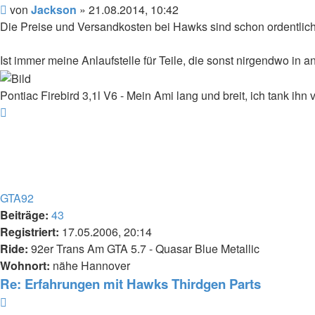
Beitrag
von
Jackson
»
21.08.2014, 10:42
Die Preise und Versandkosten bei Hawks sind schon ordentlich..
Ist immer meine Anlaufstelle für Teile, die sonst nirgendwo in
Pontiac Firebird 3,1l V6 - Mein Ami lang und breit, ich tank ihn
Nach
oben
GTA92
Beiträge:
43
Registriert:
17.05.2006, 20:14
Ride:
92er Trans Am GTA 5.7 - Quasar Blue Metallic
Wohnort:
nähe Hannover
Re: Erfahrungen mit Hawks Thirdgen Parts
Zitieren