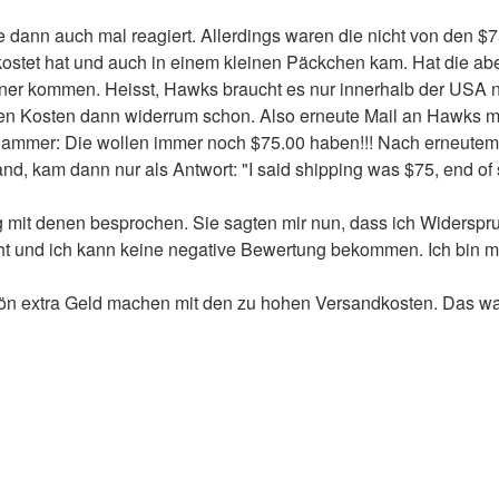
dann auch mal reagiert. Allerdings waren die nicht von den $7
et hat und auch in einem kleinen Päckchen kam. Hat die aber al
ainer kommen. Heisst, Hawks braucht es nur innerhalb der USA
 bei den Kosten dann widerrum schon. Also erneute Mail an Hawks
Hammer: Die wollen immer noch $75.00 haben!!! Nach erneutem
d, kam dann nur als Antwort: "I said shipping was $75, end of s
mit denen besprochen. Sie sagten mir nun, dass ich Widerspruc
t und ich kann keine negative Bewertung bekommen. Ich bin m
n extra Geld machen mit den zu hohen Versandkosten. Das war d