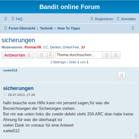
Bandit online Forum
FAQ
Registrieren
Anmelden
S
Foren-Übersicht
Technik
How To Tipps
u
sicherungen
c
Moderatoren:
PontiacV8
,
J.C. Denton
,
Onkel Feix
,
JJ
h
Suche
Erweiterte
Antworten
e
2 Beiträge • Seite
1
von
1
ruebe512
sicherungen
B
28.07.2013, 17:28
e
i
hallo brauche eure Hilfe kann mir jemand sagen,für was die
t
Bezeichnungen der Sicherungen stehen.
r
a
Bei mir war unten links die zweite defekt steht 20A ARC dran habe keine
g
Ahnung für was die überhaupt ist
vielen Dank im vorraus für eine Antwort
ruebe512