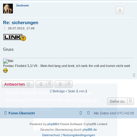
Jackson
Re: sicherungen
B
28.07.2013, 17:48
e
i
t
r
a
Gruss
g
Pontiac Firebird 3,1l V6 - Mein Ami lang und breit, ich tank ihn voll und komm nicht weit
Antworten
2 Beiträge • Seite
1
von
1
Diese Website nutzt Cookies, um dir den
bestmöglichen Komfort bei der Nutzung zu
Gehe zu
bieten.
Mehr erfahren
Foren-Übersicht
Alle Zeiten sind
UTC+02:00
Verstanden!
Powered by
phpBB
® Forum Software © phpBB Limited
Deutsche Übersetzung durch
phpBB.de
Datenschutz
|
Nutzungsbedingungen