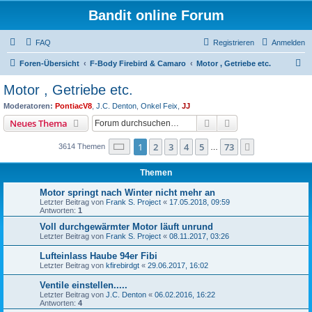
Bandit online Forum
FAQ
Registrieren
Anmelden
S
Foren-Übersicht
F-Body Firebird & Camaro
Motor , Getriebe etc.
u
Motor , Getriebe etc.
c
Moderatoren:
PontiacV8
,
J.C. Denton
,
Onkel Feix
,
JJ
h
Suche
Erweiterte Suche
Neues Thema
e
Seite
1
von
73
1
2
3
4
5
73
Nächste
3614 Themen
…
Themen
Motor springt nach Winter nicht mehr an
Letzter Beitrag von
Frank S. Project
«
17.05.2018, 09:59
Antworten:
1
Voll durchgewärmter Motor läuft unrund
Letzter Beitrag von
Frank S. Project
«
08.11.2017, 03:26
Lufteinlass Haube 94er Fibi
Letzter Beitrag von
kfirebirdgt
«
29.06.2017, 16:02
Ventile einstellen.....
Letzter Beitrag von
J.C. Denton
«
06.02.2016, 16:22
Antworten:
4