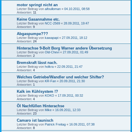
motor springt nicht an
Letzter Beitrag von
aifoulloman
«
04.10.2011, 08:58
Antworten:
11
Keine Gasannahme etc.
Letzter Beitrag von
NCC-2569
«
28.09.2011, 19:47
Antworten:
9
Abgaspumpe???
Letzter Beitrag von
kawapapi
«
27.09.2011, 18:12
Antworten:
24
Hinterachse 9-Bolt Borg Warner andere Übersetzung
Letzter Beitrag von
Old-Chevi
«
27.09.2011, 01:49
Antworten:
2
Bremskraft lässt nach.
Letzter Beitrag von
holkra
«
22.09.2011, 21:47
Antworten:
4
Welches Getriebe/Wandler und welcher Shifter?
Letzter Beitrag von
KR-Fan
«
20.09.2011, 21:30
Antworten:
1
Kalk im Kühlsystem !?
Letzter Beitrag von
KOKO
«
17.09.2011, 00:32
Antworten:
4
Öl Nachfüllen Hinterachse
Letzter Beitrag von
Mike
«
16.09.2011, 12:33
Antworten:
23
Camaro ist launisch
Letzter Beitrag von
Patrick Freitag
«
16.09.2011, 07:38
Antworten:
8