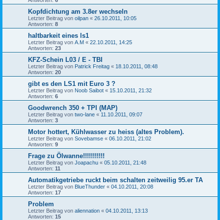
Antworten:
6
Kopfdichtung am 3.8er wechseln
Letzter Beitrag von
oilpan
«
26.10.2011, 10:05
Antworten:
8
haltbarkeit eines ls1
Letzter Beitrag von
A.M
«
22.10.2011, 14:25
Antworten:
23
KFZ-Schein L03 / E - TBI
Letzter Beitrag von
Patrick Freitag
«
18.10.2011, 08:48
Antworten:
20
gibt es den LS1 mit Euro 3 ?
Letzter Beitrag von
Noob Saibot
«
15.10.2011, 21:32
Antworten:
6
Goodwrench 350 + TPI (MAP)
Letzter Beitrag von
two-lane
«
11.10.2011, 09:07
Antworten:
3
Motor hottert, Kühlwasser zu heiss (altes Problem).
Letzter Beitrag von
Sovebamse
«
06.10.2011, 21:02
Antworten:
9
Frage zu Ölwanne!!!!!!!!!!!
Letzter Beitrag von
Joapachu
«
05.10.2011, 21:48
Antworten:
11
Automatikgetriebe ruckt beim schalten zeitweilig 95.er TA
Letzter Beitrag von
BlueThunder
«
04.10.2011, 20:08
Antworten:
17
Problem
Letzter Beitrag von
aliennation
«
04.10.2011, 13:13
Antworten:
15