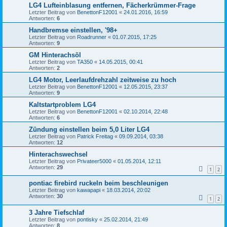
LG4 Lufteinblasung entfernen, Fächerkrümmer-Frage
Letzter Beitrag von
BenettonF12001
«
24.01.2016, 16:59
Antworten:
6
Handbremse einstellen, '98+
Letzter Beitrag von
Roadrunner
«
01.07.2015, 17:25
Antworten:
9
GM Hinterachsöl
Letzter Beitrag von
TA350
«
14.05.2015, 00:41
Antworten:
2
LG4 Motor, Leerlaufdrehzahl zeitweise zu hoch
Letzter Beitrag von
BenettonF12001
«
12.05.2015, 23:37
Antworten:
9
Kaltstartproblem LG4
Letzter Beitrag von
BenettonF12001
«
02.10.2014, 22:48
Antworten:
6
Zündung einstellen beim 5,0 Liter LG4
Letzter Beitrag von
Patrick Freitag
«
09.09.2014, 03:38
Antworten:
12
Hinterachswechsel
Letzter Beitrag von
Privateer5000
«
01.05.2014, 12:11
Antworten:
29
1
2
pontiac firebird ruckeln beim beschleunigen
Letzter Beitrag von
kawapapi
«
18.03.2014, 20:02
Antworten:
30
1
2
3 Jahre Tiefschlaf
Letzter Beitrag von
pontisky
«
25.02.2014, 21:49
Antworten:
8