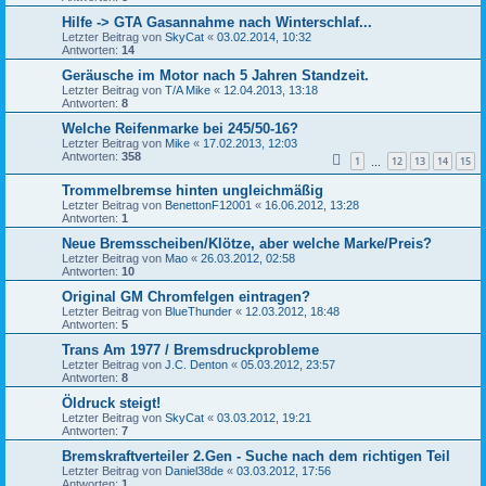
Hilfe -> GTA Gasannahme nach Winterschlaf...
Letzter Beitrag von
SkyCat
«
03.02.2014, 10:32
Antworten:
14
Geräusche im Motor nach 5 Jahren Standzeit.
Letzter Beitrag von
T/A Mike
«
12.04.2013, 13:18
Antworten:
8
Welche Reifenmarke bei 245/50-16?
Letzter Beitrag von
Mike
«
17.02.2013, 12:03
Antworten:
358
1
12
13
14
15
…
Trommelbremse hinten ungleichmäßig
Letzter Beitrag von
BenettonF12001
«
16.06.2012, 13:28
Antworten:
1
Neue Bremsscheiben/Klötze, aber welche Marke/Preis?
Letzter Beitrag von
Mao
«
26.03.2012, 02:58
Antworten:
10
Original GM Chromfelgen eintragen?
Letzter Beitrag von
BlueThunder
«
12.03.2012, 18:48
Antworten:
5
Trans Am 1977 / Bremsdruckprobleme
Letzter Beitrag von
J.C. Denton
«
05.03.2012, 23:57
Antworten:
8
Öldruck steigt!
Letzter Beitrag von
SkyCat
«
03.03.2012, 19:21
Antworten:
7
Bremskraftverteiler 2.Gen - Suche nach dem richtigen Teil
Letzter Beitrag von
Daniel38de
«
03.03.2012, 17:56
Antworten:
1