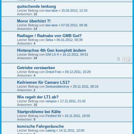
quitschende lenkung
Letzter Beitrag von
two-lane
«
15.02.2012, 12:10
Antworten:
15
Moror überhitzt ?!
Letzter Beitrag von
two-lane
«
07.02.2012, 09:36
Antworten:
14
Radlager / Radnabe von GMB Gut?
Letzter Beitrag von
Seba
«
06.01.2012, 00:39
Antworten:
4
Hinterachse 4th Gen komplett ändern
Letzter Beitrag von
GM LS-X
«
16.12.2011, 04:51
Antworten:
34
1
2
Getriebe verstaerken
Letzter Beitrag von
Onkel Feix
«
09.12.2011, 10:29
Antworten:
4
Keilriemen für Camaro LS1?
Letzter Beitrag von
Seekanddestroy
«
29.11.2011, 08:16
Antworten:
2
Wie regelt der LT1 ab?
Letzter Beitrag von
rampoo
«
17.11.2011, 21:42
Antworten:
16
Startprobleme bei Kälte
Letzter Beitrag von
Firebird 93
«
16.11.2011, 18:55
Antworten:
9
komische Fahrgeräusche
Letzter Beitrag von
sateng
«
14.11.2011, 12:00