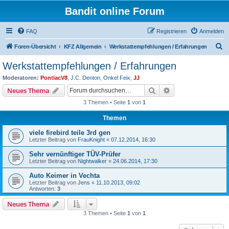
Bandit online Forum
FAQ
Registrieren
Anmelden
S
Foren-Übersicht
KFZ Allgemein
Werkstattempfehlungen / Erfahrungen
u
Werkstattempfehlungen / Erfahrungen
c
Moderatoren:
PontiacV8
,
J.C. Denton
,
Onkel Feix
,
JJ
h
Suche
Erweiterte Suche
Neues Thema
e
3 Themen • Seite
1
von
1
Themen
viele firebird teile 3rd gen
Letzter Beitrag von
FrauKnight
«
07.12.2014, 16:30
Sehr vernünftiger TÜV-Prüfer
Letzter Beitrag von
Nightwalker
«
24.06.2014, 17:30
Auto Keimer in Vechta
Letzter Beitrag von
Jens
«
11.10.2013, 09:02
Antworten:
3
Neues Thema
3 Themen • Seite
1
von
1