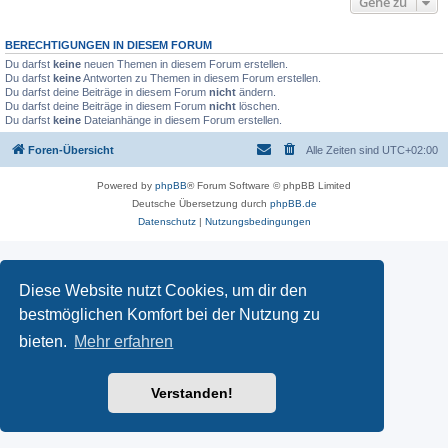
Gehe zu
BERECHTIGUNGEN IN DIESEM FORUM
Du darfst
keine
neuen Themen in diesem Forum erstellen.
Du darfst
keine
Antworten zu Themen in diesem Forum erstellen.
Du darfst deine Beiträge in diesem Forum
nicht
ändern.
Du darfst deine Beiträge in diesem Forum
nicht
löschen.
Du darfst
keine
Dateianhänge in diesem Forum erstellen.
Foren-Übersicht
Alle Zeiten sind
UTC+02:00
Powered by
phpBB
® Forum Software © phpBB Limited
Deutsche Übersetzung durch
phpBB.de
Datenschutz
|
Nutzungsbedingungen
Diese Website nutzt Cookies, um dir den
bestmöglichen Komfort bei der Nutzung zu
bieten.
Mehr erfahren
Verstanden!