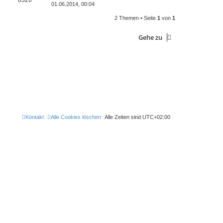
8326
01.06.2014, 00:04
2 Themen • Seite
1
von
1
Gehe zu
Kontakt
Alle Cookies löschen
Alle Zeiten sind
UTC+02:00