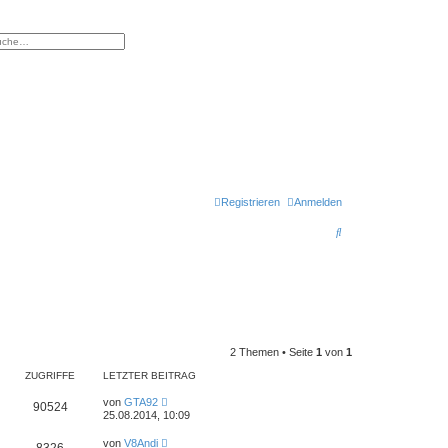
eiterte Suche
Registrieren
Anmelden
S
u
c
h
e
2 Themen • Seite
1
von
1
ZUGRIFFE
LETZTER BEITRAG
von
GTA92
90524
25.08.2014, 10:09
von
V8Andi