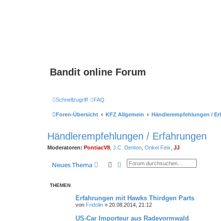
Bandit online Forum
Schnellzugriff
FAQ
Foren-Übersicht
KFZ Allgemein
Händlerempfehlungen / Er
Händlerempfehlungen / Erfahrungen
Moderatoren:
PontiacV8
,
J.C. Denton
,
Onkel Feix
,
JJ
Suche
Erweiterte Suche
Neues Thema
THEMEN
Erfahrungen mit Hawks Thirdgen Parts
von
Fridolin
»
20.08.2014, 21:12
US-Car Importeur aus Radevormwald