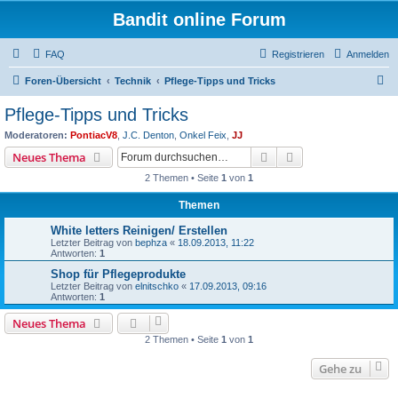
Bandit online Forum
FAQ
Registrieren
Anmelden
S
Foren-Übersicht
Technik
Pflege-Tipps und Tricks
u
Pflege-Tipps und Tricks
c
Moderatoren:
PontiacV8
,
J.C. Denton
,
Onkel Feix
,
JJ
h
Suche
Erweiterte Suche
Neues Thema
e
2 Themen • Seite
1
von
1
Themen
White letters Reinigen/ Erstellen
Letzter Beitrag von
bephza
«
18.09.2013, 11:22
Antworten:
1
Shop für Pflegeprodukte
Letzter Beitrag von
elnitschko
«
17.09.2013, 09:16
Antworten:
1
Neues Thema
2 Themen • Seite
1
von
1
Gehe zu