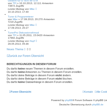
Gewicht für G-Tech 89 GTA
t
von
TPI
»
10.10.2013, 12:11
1
Antworten
e
73872
Zugriffe
S
Letzter Beitrag
von
Mike
u
10.10.2013, 17:40
c
h
Tuner & Programmierer
e
von
Mike
»
17.09.2013, 20:27
0
Antworten
7219
Zugriffe
Letzter Beitrag
von
Mike
17.09.2013, 20:27
TunerPro Diskussionsthread
von
TPI
»
11.05.2011, 15:04
20
Antworten
17992
Zugriffe
Letzter Beitrag
von
Hupf
29.05.2013, 05:46
Neues Thema
Zurück zur Foren-Übersicht
BERECHTIGUNGEN IN DIESEM FORUM
Du darfst
keine
neuen Themen in diesem Forum erstellen.
Du darfst
keine
Antworten zu Themen in diesem Forum erstellen.
Du darfst deine Beiträge in diesem Forum
nicht
ändern.
Du darfst deine Beiträge in diesem Forum
nicht
löschen.
Du darfst
keine
Dateianhänge in diesem Forum erstellen.
Foren-Übersicht
Kontakt
Alle Coo
Powered by
phpBB
® Forum Software © phpBB Lim
Deutsche Übersetzung durch
phpBB.de