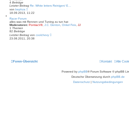
r
4
Beiträge
B
Letzter Beitrag
Re: White letters Reinigen/ E…
e
N
von
bephza
i
e
18.09.2013, 11:22
t
u
r
e
Racer Forum
a
s
alles was mit Rennen und Tuning zu tun hat
g
t
Moderatoren:
PontiacV8
,
J.C. Denton
,
Onkel Feix
,
JJ
e
1
Themen
r
82
Beiträge
B
N
Letzter Beitrag
von
coolchevy
e
e
23.08.2011, 20:38
i
u
t
e
r
s
a
t
g
e
r
B
Foren-Übersicht
Kontakt
Alle Coo
e
i
t
Powered by
phpBB
® Forum Software © phpBB Lim
r
a
Deutsche Übersetzung durch
phpBB.de
g
Datenschutz
|
Nutzungsbedingungen