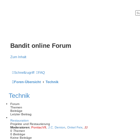
Bandit online Forum
Zum Inhalt
Schnellzugriff
FAQ
Foren-Übersicht
Technik
Technik
Forum
Themen
Beiträge
Letzter Beitrag
Restauration
Projekte und Restaurierung
Moderatoren:
PontiacV8
,
J.C. Denton
,
Onkel Feix
,
JJ
0
Themen
0
Beiträge
Keine Beiträge