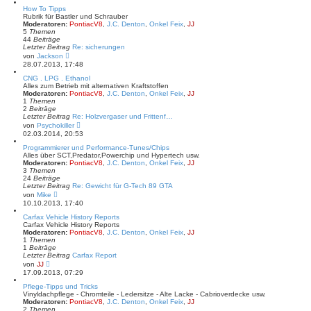
How To Tipps
Rubrik für Bastler und Schrauber
Moderatoren:
PontiacV8
,
J.C. Denton
,
Onkel Feix
,
JJ
5
Themen
44
Beiträge
Letzter Beitrag
Re: sicherungen
N
von
Jackson
e
28.07.2013, 17:48
u
e
CNG . LPG . Ethanol
s
Alles zum Betrieb mit alternativen Kraftstoffen
t
Moderatoren:
PontiacV8
,
J.C. Denton
,
Onkel Feix
,
JJ
e
1
Themen
r
2
Beiträge
B
Letzter Beitrag
Re: Holzvergaser und Frittenf…
e
N
von
Psychokiller
i
e
02.03.2014, 20:53
t
u
r
e
Programmierer und Performance-Tunes/Chips
a
s
Alles über SCT,Predator,Powerchip und Hypertech usw.
g
t
Moderatoren:
PontiacV8
,
J.C. Denton
,
Onkel Feix
,
JJ
e
3
Themen
r
24
Beiträge
B
Letzter Beitrag
Re: Gewicht für G-Tech 89 GTA
e
N
von
Mike
i
e
10.10.2013, 17:40
t
u
r
e
Carfax Vehicle History Reports
a
s
Carfax Vehicle History Reports
g
t
Moderatoren:
PontiacV8
,
J.C. Denton
,
Onkel Feix
,
JJ
e
1
Themen
r
1
Beiträge
B
Letzter Beitrag
Carfax Report
e
N
von
JJ
i
e
17.09.2013, 07:29
t
u
r
e
Pflege-Tipps und Tricks
a
s
Vinyldachpflege - Chromteile - Ledersitze - Alte Lacke - Cabrioverdecke usw.
g
t
Moderatoren:
PontiacV8
,
J.C. Denton
,
Onkel Feix
,
JJ
e
2
Themen