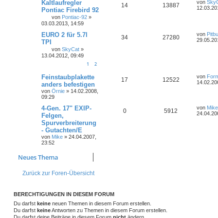
Kaltlaufregler
von
Sky
14
13887
12.03.20
Pontiac Firebird 92
von
Pontiac-92
»
03.03.2013, 14:59
EURO 2 für 5.7l
von
Pitbu
34
27280
29.05.20
TPI
von
SkyCat
»
13.04.2012, 09:49
1
2
Feinstaubplakette
von
Form
17
12522
14.02.20
anders befestigen
von
Örnie
»
14.02.2008,
09:29
4-Gen. 17" EXIP-
von
Mike
0
5912
24.04.20
Felgen,
Spurverbreiterung
- Gutachten/E
von
Mike
»
24.04.2007,
23:52
Neues Thema
Zurück zur Foren-Übersicht
BERECHTIGUNGEN IN DIESEM FORUM
Du darfst
keine
neuen Themen in diesem Forum erstellen.
Du darfst
keine
Antworten zu Themen in diesem Forum erstellen.
Du darfst deine Beiträge in diesem Forum
nicht
ändern.