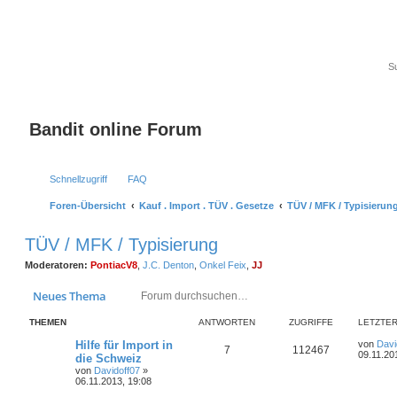
Bandit online Forum
Schnellzugriff
FAQ
Foren-Übersicht
Kauf . Import . TÜV . Gesetze
TÜV / MFK / Typisierun
TÜV / MFK / Typisierung
Moderatoren:
PontiacV8
,
J.C. Denton
,
Onkel Feix
,
JJ
Suche
Erweiterte Suc
Neues Thema
THEMEN
ANTWORTEN
ZUGRIFFE
LETZTER
Hilfe für Import in
von
Davi
7
112467
09.11.20
die Schweiz
von
Davidoff07
»
06.11.2013, 19:08