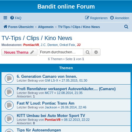
Bandit online Forum
FAQ
Registrieren
Anmelden
S
Foren-Übersicht
Allgemein
TV-Tips / Clips / Kino News
u
TV-Tips / Clips / Kino News
c
Moderatoren:
PontiacV8
,
J.C. Denton
,
Onkel Feix
,
JJ
h
Suche
Erweiterte Suche
Neues Thema
e
6 Themen • Seite
1
von
1
Themen
6. Generation Camaro von Innen.
Letzter Beitrag von
GM LS-X
«
27.05.2015, 01:30
Profi Rennfahrer verkaspert Autoverkäufer.... (Camaro)
Letzter Beitrag von
MC77
«
12.08.2014, 21:35
Antworten:
1
Fast N’ Loud: Pontiac Trans Am
Letzter Beitrag von
Jackson
«
26.06.2014, 22:46
KITT Umbau bei Auto Motor Sport TV
Letzter Beitrag von
PontiacV8
«
08.12.2013, 22:22
Antworten:
8
Tips für Autosendungen