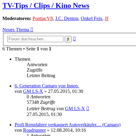
TV-Tips / Clips / Kino News
Moderatoren:
PontiacV8
,
J.C. Denton
,
Onkel Feix
,
JJ
Neues Thema
Erweiterte
Suche
Suche
6 Themen • Seite
1
von
1
Themen
Antworten
Zugriffe
Letzter Beitrag
6. Generation Camaro von Innen.
von
GM LS-X
»
27.05.2015, 01:30
0
Antworten
57348
Zugriffe
Letzter Beitrag
von
GM LS-X
27.05.2015, 01:30
Profi Rennfahrer verkaspert Autoverkäufer.... (Camaro)
von
Roadrunner
»
12.08.2014, 10:16
1
Antworten