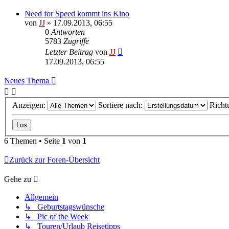
Need for Speed kommt ins Kino
von
JJ
»
17.09.2013, 06:55
0
Antworten
5783
Zugriffe
Letzter Beitrag
von
JJ
17.09.2013, 06:55
Neues Thema
Anzeigen:
Sortiere nach:
Richt
6 Themen • Seite
1
von
1
Zurück zur Foren-Übersicht
Gehe zu
Allgemein
↳ Geburtstagswünsche
↳ Pic of the Week
↳ Touren/Urlaub Reisetipps