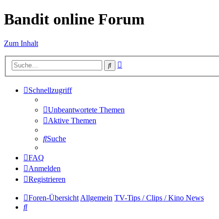
Bandit online Forum
Zum Inhalt
Erweiterte
Suche
Suche
Schnellzugriff
Unbeantwortete Themen
Aktive Themen
Suche
FAQ
Anmelden
Registrieren
Foren-Übersicht
Allgemein
TV-Tips / Clips / Kino News
Suche