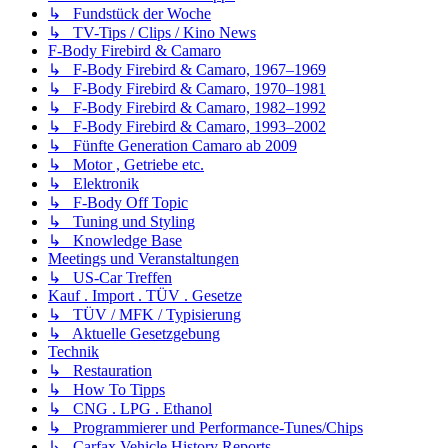
↳ Fundstück der Woche
↳ TV-Tips / Clips / Kino News
F-Body Firebird & Camaro
↳ F-Body Firebird & Camaro, 1967–1969
↳ F-Body Firebird & Camaro, 1970–1981
↳ F-Body Firebird & Camaro, 1982–1992
↳ F-Body Firebird & Camaro, 1993–2002
↳ Fünfte Generation Camaro ab 2009
↳ Motor , Getriebe etc.
↳ Elektronik
↳ F-Body Off Topic
↳ Tuning und Styling
↳ Knowledge Base
Meetings und Veranstaltungen
↳ US-Car Treffen
Kauf . Import . TÜV . Gesetze
↳ TÜV / MFK / Typisierung
↳ Aktuelle Gesetzgebung
Technik
↳ Restauration
↳ How To Tipps
↳ CNG . LPG . Ethanol
↳ Programmierer und Performance-Tunes/Chips
↳ Carfax Vehicle History Reports