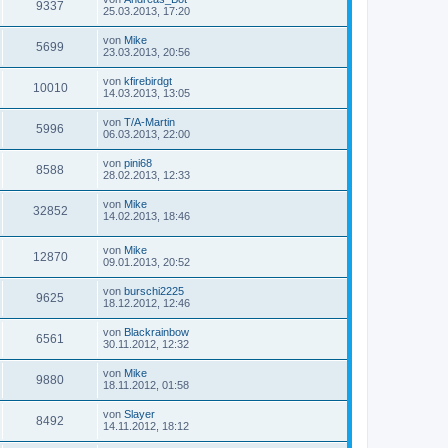
9337
25.03.2013, 17:20
von
Mike
5699
23.03.2013, 20:56
von
kfirebirdgt
10010
14.03.2013, 13:05
von
T/A-Martin
5996
06.03.2013, 22:00
von
pini68
8588
28.02.2013, 12:33
von
Mike
32852
14.02.2013, 18:46
von
Mike
12870
09.01.2013, 20:52
von
burschi2225
9625
18.12.2012, 12:46
von
Blackrainbow
6561
30.11.2012, 12:32
von
Mike
9880
18.11.2012, 01:58
von
Slayer
8492
14.11.2012, 18:12