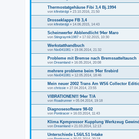
Thermostatgehäuse Fibi 3,4 Bj.1994
von
kfirebirdgt
»
23.10.2016, 21:50
Drosseklappe FB 3,4
von
kfirebirdgt
»
14.06.2015, 14:43
Scheinwerfer Abblendlicht 94er Maro
von
Stingraymk1987
»
17.02.2015, 10:30
Werkstatthandbuch
von
Nixi041081
»
19.06.2014, 21:32
Probleme mit Bremse nach Bremssatteltausch
von
Dreamland
»
16.05.2014, 20:08
mehrere probleme beim 94er firebird
von
Nixi041081
»
12.05.2014, 18:46
Mein neuer 2002 Trans Am WS6 Collector Editi
von
chrissie
»
27.04.2014, 23:55
VIBRATIONEN!!! 94er T/A
von
Roadrunner
»
05.04.2014, 19:18
Diagnosesoftware 98-02
von
Pontiracer
»
16.03.2014, 11:43
Klima Kpmpressor Kupplung Werkzeug Gewind
von
Dreamland
»
21.03.2014, 12:13
Unterschiede LS6/LS1 Intake
von
Pontiracer
»
30.01.2014, 20:18