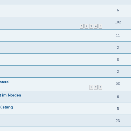
6
102
1
2
3
4
5
11
2
8
2
sterei
53
1
2
3
t im Norden
6
rüstung
5
23