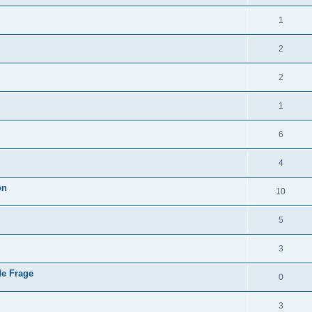
1
2
2
1
6
4
on
10
5
3
e Frage
0
3