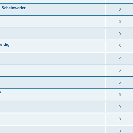
U Scheinwerfer
0
5
0
tändig
5
2
6
5
?
5
9
8
8