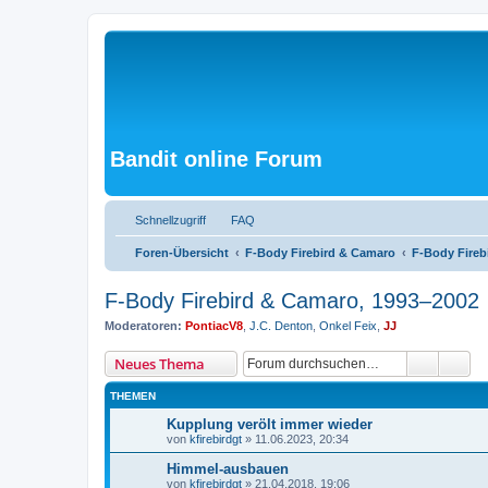
Bandit online Forum
Schnellzugriff
FAQ
Foren-Übersicht
F-Body Firebird & Camaro
F-Body Fireb
F-Body Firebird & Camaro, 1993–2002
Moderatoren:
PontiacV8
,
J.C. Denton
,
Onkel Feix
,
JJ
Suche
Erw
Neues Thema
THEMEN
Kupplung verölt immer wieder
von
kfirebirdgt
»
11.06.2023, 20:34
Himmel-ausbauen
von
kfirebirdgt
»
21.04.2018, 19:06