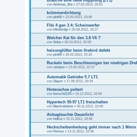
Brauche eine neue Kupplung (LT1)
von
Andreas_Bot
»
27.02.2013, 20:51
krümmerdichtung
von
pini68
»
23.03.2013, 19:46
Fibi 4 gen 3.4; Scheinwerfer
von
kfirebirdgt
»
29.08.2012, 16:27
Welcher Kat für den 3.8 V6 ?
von
Seba
»
06.03.2013, 20:09
heizunglüfter beim firebird defekt
von
pini68
»
26.02.2013, 15:26
Ruckeln beim Beschleunigen bei niedrigen Dreh
von
rampoo
»
13.03.2012, 22:37
Automatik Getriebe 5.7 LT1
von
Slayer
»
17.08.2012, 20:34
Hinterachse poltert
von
burschi2225
»
16.12.2012, 10:59
Hypertech 95-97 LT1 freischalten
von
Blackrainbow
»
30.11.2012, 10:49
Airbagleuchte Dauerlicht
von
holkra
»
15.11.2012, 18:48
Heckscheibenheitung geht immer nach 1 Mmin 
von
Remus
»
13.11.2012, 10:46