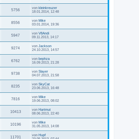
von
kleinkreuzer
5756
18.01.2014, 12:48
von
Mike
8556
03.01.2014, 19:36
von
V8Andi
5947
09.11.2013, 14:17
von
Jackson
9274
24.10.2013, 14:57
von
bephza
6762
16.09.2013, 21:28
von
Slayer
9738
04.07.2013, 21:58
von
SkyCat
8235
23.06.2013, 16:48
von
Mike
7816
19.06.2013, 08:02
von
Hartmut
10413
08.06.2013, 22:40
von
Mike
10196
31.05.2013, 14:08
von
Hupf
11701
23.05.2013, 07:44