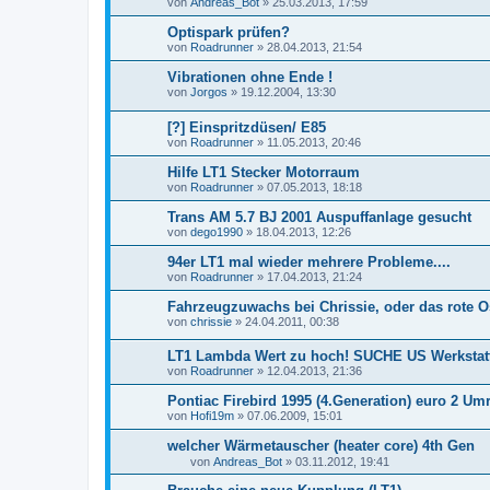
von
Andreas_Bot
»
25.03.2013, 17:59
Optispark prüfen?
von
Roadrunner
»
28.04.2013, 21:54
Vibrationen ohne Ende !
von
Jorgos
»
19.12.2004, 13:30
[?] Einspritzdüsen/ E85
von
Roadrunner
»
11.05.2013, 20:46
Hilfe LT1 Stecker Motorraum
von
Roadrunner
»
07.05.2013, 18:18
Trans AM 5.7 BJ 2001 Auspuffanlage gesucht
von
dego1990
»
18.04.2013, 12:26
94er LT1 mal wieder mehrere Probleme....
von
Roadrunner
»
17.04.2013, 21:24
Fahrzeugzuwachs bei Chrissie, oder das rote O
von
chrissie
»
24.04.2011, 00:38
LT1 Lambda Wert zu hoch! SUCHE US Werkstat
von
Roadrunner
»
12.04.2013, 21:36
Pontiac Firebird 1995 (4.Generation) euro 2 Um
von
Hofi19m
»
07.06.2009, 15:01
welcher Wärmetauscher (heater core) 4th Gen
von
Andreas_Bot
»
03.11.2012, 19:41