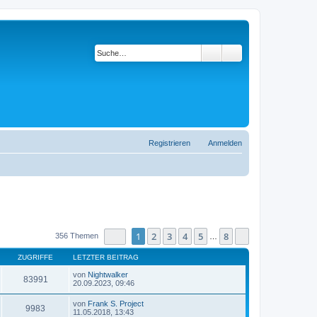
Suche
Erweiterte Suche
Registrieren
Anmelden
Seite
1
von
8
1
2
3
4
5
8
Nächste
356 Themen
…
ZUGRIFFE
LETZTER BEITRAG
von
Nightwalker
83991
20.09.2023, 09:46
von
Frank S. Project
9983
11.05.2018, 13:43