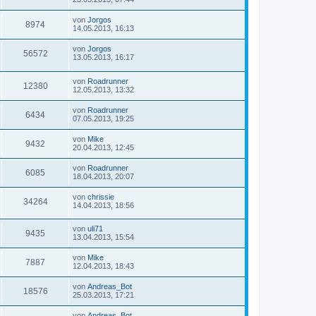
von
Jorgos
8974
14.05.2013, 16:13
von
Jorgos
56572
13.05.2013, 16:17
von
Roadrunner
12380
12.05.2013, 13:32
von
Roadrunner
6434
07.05.2013, 19:25
von
Mike
9432
20.04.2013, 12:45
von
Roadrunner
6085
18.04.2013, 20:07
von
chrissie
34264
14.04.2013, 18:56
von
uli71
9435
13.04.2013, 15:54
von
Mike
7887
12.04.2013, 18:43
von
Andreas_Bot
18576
25.03.2013, 17:21
von
Andreas_Bot