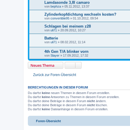
Lamdasonde 3,8l camaro
von
bephza
»
05.11.2012, 13:37
Zylinderkopfdichtung wechseln kosten?
von
convertible95
»
01.10.2012, 09:54
Schlagen bei meinem z28
von
uli71
»
20.09.2012, 10:27
Batterie
von
uli71
»
08.02.2012, 11:14
4th Gen T/A blinker vorn
von
Slayer
»
17.09.2012, 17:32
Neues Thema
Zurück zur Foren-Übersicht
BERECHTIGUNGEN IN DIESEM FORUM
Du darfst
keine
neuen Themen in diesem Forum erstellen.
Du darfst
keine
Antworten zu Themen in diesem Forum erstellen.
Du darfst deine Beiträge in diesem Forum
nicht
ändern.
Du darfst deine Beiträge in diesem Forum
nicht
löschen.
Du darfst
keine
Dateianhänge in diesem Forum erstellen.
Foren-Übersicht