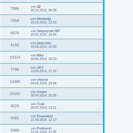
von
JJ
7086
26.10.2016, 08:28
von
kfirebirdgt
7458
20.06.2015, 13:16
von
Stingraymk1987
6633
19.02.2015, 19:44
von
elnitschko
6165
19.06.2014, 22:09
von
Mike
10314
18.05.2014, 20:23
von
uli71
7796
13.05.2014, 17:02
von
chrissie
14388
04.05.2014, 23:49
von
Jorgos
10102
30.04.2014, 10:26
von
Tropi
8226
30.03.2014, 13:21
von
Dreamland
5491
21.03.2014, 12:13
von
Pontiracer
8399
31.01.2014, 17:35