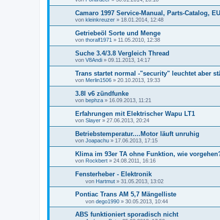
Camaro 1997 Service-Manual, Parts-Catalog, E
von
kleinkreuzer
»
18.01.2014, 12:48
Getriebeöl Sorte und Menge
von
thoralf1971
»
11.05.2010, 12:38
Suche 3.4/3.8 Vergleich Thread
von
V8Andi
»
09.11.2013, 14:17
Trans startet normal -"security" leuchtet aber s
von
Merlin1506
»
20.10.2013, 19:33
3.8l v6 zündfunke
von
bephza
»
16.09.2013, 11:21
Erfahrungen mit Elektrischer Wapu LT1
von
Slayer
»
27.06.2013, 20:24
Betriebstemperatur....Motor läuft unruhig
von
Joapachu
»
17.06.2013, 17:15
Klima im 93er TA ohne Funktion, wie vorgehen
von
Rockbert
»
24.08.2011, 16:16
Fensterheber - Elektronik
von
Hartmut
»
31.05.2013, 13:02
Pontiac Trans AM 5,7 Mängelliste
von
dego1990
»
30.05.2013, 10:44
ABS funktioniert sporadisch nicht