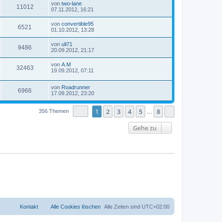
von
two-lane
11012
07.11.2012, 16:21
von
convertible95
6521
01.10.2012, 13:28
von
uli71
9486
20.09.2012, 21:17
von
A.M
32463
19.09.2012, 07:11
von
Roadrunner
6966
17.09.2012, 23:20
Seite
1
von
8
1
2
3
4
5
8
Nächste
356 Themen
…
Gehe zu
Kontakt
Alle Cookies löschen
Alle Zeiten sind
UTC+02:00