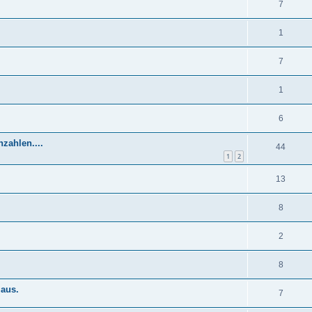
7
1
7
1
6
zahlen....
44
1
2
13
8
2
8
aus.
7