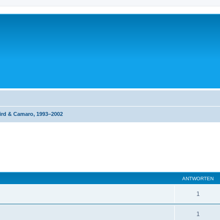
ird & Camaro, 1993–2002
eiterte Suche
ANTWORTEN
1
1