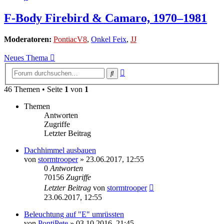
F-Body Firebird & Camaro, 1970–1981
Moderatoren:
PontiacV8
,
Onkel Feix
,
JJ
Neues Thema
Erweiterte
Suche
Suche
46 Themen • Seite
1
von
1
Themen
Antworten
Zugriffe
Letzter Beitrag
Dachhimmel ausbauen
von
stormtrooper
»
23.06.2017, 12:55
0
Antworten
70156
Zugriffe
Letzter Beitrag
von
stormtrooper
23.06.2017, 12:55
Beleuchtung auf "E" umrüssten
von
PontiPete
»
03.10.2016, 21:45