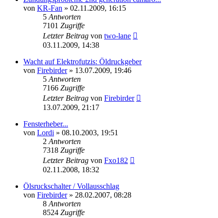
von
KR-Fan
»
02.11.2009, 16:15
5
Antworten
7101
Zugriffe
Letzter Beitrag
von
two-lane
03.11.2009, 14:38
Wacht auf Elektrofutzis: Öldruckgeber
von
Firebirder
»
13.07.2009, 19:46
5
Antworten
7166
Zugriffe
Letzter Beitrag
von
Firebirder
13.07.2009, 21:17
Fensterheber...
von
Lordi
»
08.10.2003, 19:51
2
Antworten
7318
Zugriffe
Letzter Beitrag
von
Fxo182
02.11.2008, 18:32
Ölsruckschalter / Vollausschlag
von
Firebirder
»
28.02.2007, 08:28
8
Antworten
8524
Zugriffe