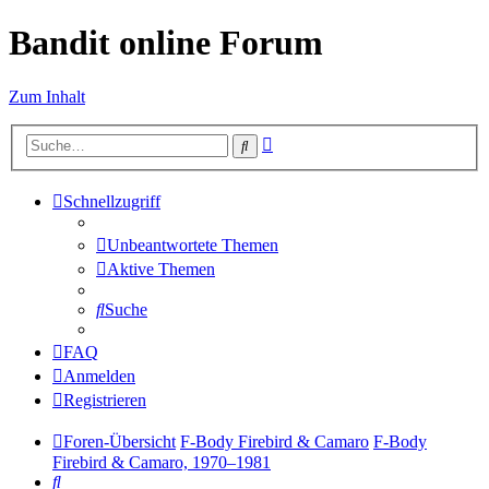
Bandit online Forum
Zum Inhalt
Erweiterte
Suche
Suche
Schnellzugriff
Unbeantwortete Themen
Aktive Themen
Suche
FAQ
Anmelden
Registrieren
Foren-Übersicht
F-Body Firebird & Camaro
F-Body
Firebird & Camaro, 1970–1981
Suche