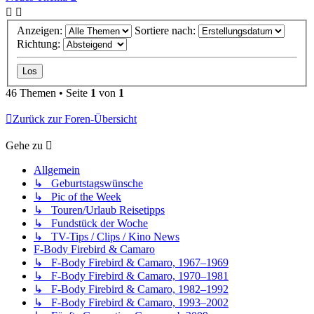
Anzeigen:
Sortiere nach:
Richtung:
46 Themen • Seite
1
von
1
Zurück zur Foren-Übersicht
Gehe zu
Allgemein
↳ Geburtstagswünsche
↳ Pic of the Week
↳ Touren/Urlaub Reisetipps
↳ Fundstück der Woche
↳ TV-Tips / Clips / Kino News
F-Body Firebird & Camaro
↳ F-Body Firebird & Camaro, 1967–1969
↳ F-Body Firebird & Camaro, 1970–1981
↳ F-Body Firebird & Camaro, 1982–1992
↳ F-Body Firebird & Camaro, 1993–2002