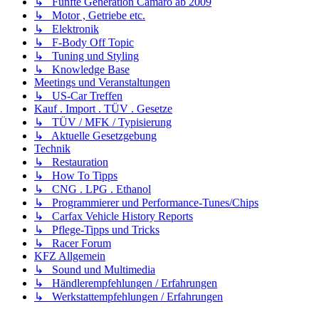
↳ Fünfte Generation Camaro ab 2009
↳ Motor , Getriebe etc.
↳ Elektronik
↳ F-Body Off Topic
↳ Tuning und Styling
↳ Knowledge Base
Meetings und Veranstaltungen
↳ US-Car Treffen
Kauf . Import . TÜV . Gesetze
↳ TÜV / MFK / Typisierung
↳ Aktuelle Gesetzgebung
Technik
↳ Restauration
↳ How To Tipps
↳ CNG . LPG . Ethanol
↳ Programmierer und Performance-Tunes/Chips
↳ Carfax Vehicle History Reports
↳ Pflege-Tipps und Tricks
↳ Racer Forum
KFZ Allgemein
↳ Sound und Multimedia
↳ Händlerempfehlungen / Erfahrungen
↳ Werkstattempfehlungen / Erfahrungen