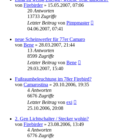
von
Firebirder
»
15.05.2007, 07:06
20
Antworten
13733
Zugriffe
Letzter Beitrag
von
Pimpmaster
04.06.2007, 07:41
neue Scheinwerfer für 77er Camaro
von
Bene
»
28.03.2007, 21:44
13
Antworten
8599
Zugriffe
Letzter Beitrag
von
Bene
29.03.2007, 15:40
Fußraumbeleuchtung im 78er Firebird?
von
Camarostina
»
20.10.2006, 19:35
4
Antworten
6676
Zugriffe
Letzter Beitrag
von
exi
25.10.2006, 20:08
2. Gen Lichtschalter / Stecker wohin?
von
Firebirder
»
23.08.2006, 13:49
4
Antworten
6776
Zugriffe