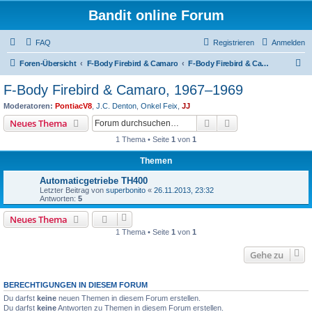
Bandit online Forum
FAQ
Registrieren
Anmelden
S
Foren-Übersicht
F-Body Firebird & Camaro
F-Body Firebird & Camaro, 1967–1969
u
F-Body Firebird & Camaro, 1967–1969
c
Moderatoren:
PontiacV8
,
J.C. Denton
,
Onkel Feix
,
JJ
h
Suche
Erweiterte Suche
Neues Thema
e
1 Thema • Seite
1
von
1
Themen
Automaticgetriebe TH400
Letzter Beitrag von
superbonito
«
26.11.2013, 23:32
Antworten:
5
Neues Thema
1 Thema • Seite
1
von
1
Gehe zu
BERECHTIGUNGEN IN DIESEM FORUM
Du darfst
keine
neuen Themen in diesem Forum erstellen.
Du darfst
keine
Antworten zu Themen in diesem Forum erstellen.