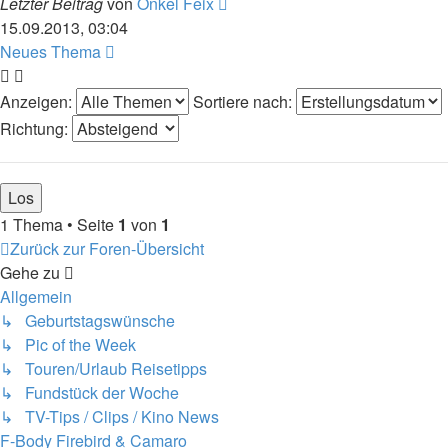
Letzter Beitrag
von
Onkel Feix
15.09.2013, 03:04
Neues Thema
Anzeigen:
Sortiere nach:
Richtung:
1 Thema • Seite
1
von
1
Zurück zur Foren-Übersicht
Gehe zu
Allgemein
↳ Geburtstagswünsche
↳ Pic of the Week
↳ Touren/Urlaub Reisetipps
↳ Fundstück der Woche
↳ TV-Tips / Clips / Kino News
F-Body Firebird & Camaro