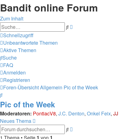
Bandit online Forum
Zum Inhalt
Erweiterte
Suche
Suche
Schnellzugriff
Unbeantwortete Themen
Aktive Themen
Suche
FAQ
Anmelden
Registrieren
Foren-Übersicht
Allgemein
Pic of the Week
Suche
Pic of the Week
Moderatoren:
PontiacV8
,
J.C. Denton
,
Onkel Feix
,
JJ
Neues Thema
Erweiterte
Suche
Suche
1 Thema • Seite
1
von
1