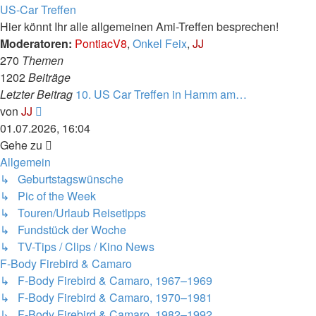
Letzter Beitrag
US-Car Treffen
Hier könnt Ihr alle allgemeinen Ami-Treffen besprechen!
Moderatoren:
PontiacV8
,
Onkel Feix
,
JJ
270
Themen
1202
Beiträge
Letzter Beitrag
10. US Car Treffen in Hamm am…
Neuester
von
JJ
Beitrag
01.07.2026, 16:04
Gehe zu
Allgemein
↳ Geburtstagswünsche
↳ Pic of the Week
↳ Touren/Urlaub Reisetipps
↳ Fundstück der Woche
↳ TV-Tips / Clips / Kino News
F-Body Firebird & Camaro
↳ F-Body Firebird & Camaro, 1967–1969
↳ F-Body Firebird & Camaro, 1970–1981