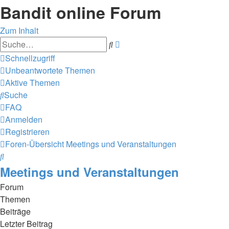
Bandit online Forum
Zum Inhalt
Erweiterte
Suche
Suche
Schnellzugriff
Unbeantwortete Themen
Aktive Themen
Suche
FAQ
Anmelden
Registrieren
Foren-Übersicht
Meetings und
Veranstaltungen
Suche
Meetings und Veranstaltungen
Forum
Themen
Beiträge