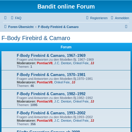
Bandit online Forum
FAQ
Registrieren
Anmelden
S
Foren-Übersicht
F-Body Firebird & Camaro
u
F-Body Firebird & Camaro
c
Forum
h
e
F-Body Firebird & Camaro, 1967–1969
Fragen und Antworten zu den Modellen Bj. 1967–1969
Moderatoren:
PontiacV8
,
J.C. Denton
,
Onkel Feix
,
JJ
Themen:
1
F-Body Firebird & Camaro, 1970–1981
Fragen und Antworten zu den Modellen Bj.1970–1981
Moderatoren:
PontiacV8
,
Onkel Feix
,
JJ
Themen:
46
F-Body Firebird & Camaro, 1982–1992
Fragen und Antworten zu den Modellen Bj.1982–1992
Moderatoren:
PontiacV8
,
J.C. Denton
,
Onkel Feix
,
JJ
Themen:
1095
F-Body Firebird & Camaro, 1993–2002
Fragen und Antworten zu den Modellen Bj.1993–2002
Moderatoren:
PontiacV8
,
J.C. Denton
,
Onkel Feix
,
JJ
Themen:
356