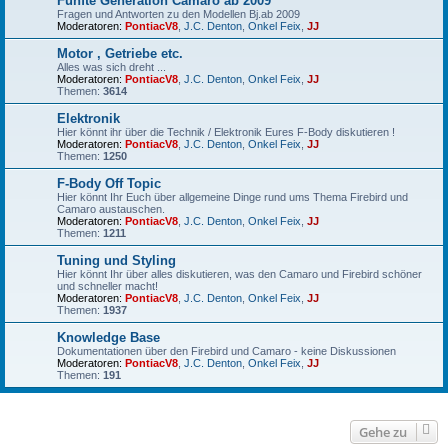
Fünfte Generation Camaro ab 2009
Fragen und Antworten zu den Modellen Bj.ab 2009
Moderatoren:
PontiacV8
,
J.C. Denton
,
Onkel Feix
,
JJ
Motor , Getriebe etc.
Alles was sich dreht ...
Moderatoren:
PontiacV8
,
J.C. Denton
,
Onkel Feix
,
JJ
Themen:
3614
Elektronik
Hier könnt ihr über die Technik / Elektronik Eures F-Body diskutieren !
Moderatoren:
PontiacV8
,
J.C. Denton
,
Onkel Feix
,
JJ
Themen:
1250
F-Body Off Topic
Hier könnt Ihr Euch über allgemeine Dinge rund ums Thema Firebird und
Camaro austauschen.
Moderatoren:
PontiacV8
,
J.C. Denton
,
Onkel Feix
,
JJ
Themen:
1211
Tuning und Styling
Hier könnt Ihr über alles diskutieren, was den Camaro und Firebird schöner
und schneller macht!
Moderatoren:
PontiacV8
,
J.C. Denton
,
Onkel Feix
,
JJ
Themen:
1937
Knowledge Base
Dokumentationen über den Firebird und Camaro - keine Diskussionen
Moderatoren:
PontiacV8
,
J.C. Denton
,
Onkel Feix
,
JJ
Themen:
191
Gehe zu