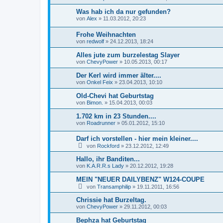
Was hab ich da nur gefunden?
von
Alex
»
11.03.2012, 20:23
Frohe Weihnachten
von
redwolf
»
24.12.2013, 18:24
Alles jute zum burzelestag Slayer
von
ChevyPower
»
10.05.2013, 00:17
Der Kerl wird immer älter....
von
Onkel Feix
»
23.04.2013, 10:10
Old-Chevi hat Geburtstag
von
Bimon.
»
15.04.2013, 00:03
1.702 km in 23 Stunden....
von
Roadrunner
»
05.01.2012, 15:10
Darf ich vorstellen - hier mein kleiner....
von
Rockford
»
23.12.2012, 12:49
Hallo, ihr Banditen...
von
K.A.R.R.s Lady
»
20.12.2012, 19:28
MEIN "NEUER DAILYBENZ" W124-COUPE
von
Transamphilip
»
19.11.2011, 16:56
Chrissie hat Burzeltag.
von
ChevyPower
»
29.11.2012, 00:03
Bephza hat Geburtstag