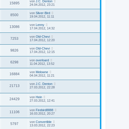
von
J.C. Denton
15895
24.04.2012, 23:21
von
Silver-Bird
8500
19.04.2012, 11:11
von
Lenny
13086
17.04.2012, 14:32
von
Old-Chevi
7253
17.04.2012, 12:20
von
Old-Chevi
9826
17.04.2012, 12:15
von
overloard
6298
11.04.2012, 13:52
von
Melowne
16884
04.04.2012, 11:21
von
J.C. Denton
21713
27.03.2012, 22:28
von
Hein
24429
27.03.2012, 12:41
von
Firebird8888
11106
16.03.2012, 20:27
von
Convertible
5797
13.03.2012, 22:23