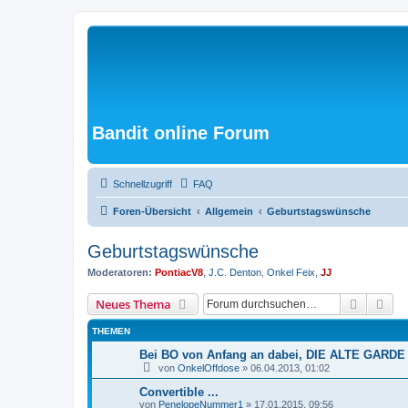
Bandit online Forum
Schnellzugriff
FAQ
Foren-Übersicht
Allgemein
Geburtstagswünsche
Geburtstagswünsche
Moderatoren:
PontiacV8
,
J.C. Denton
,
Onkel Feix
,
JJ
Suche
Erw
Neues Thema
THEMEN
Bei BO von Anfang an dabei, DIE ALTE GARDE
von
OnkelOffdose
»
06.04.2013, 01:02
Convertible ...
von
PenelopeNummer1
»
17.01.2015, 09:56