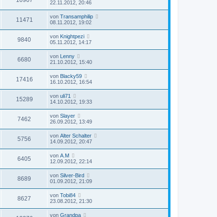
10907
22.11.2012, 20:46
von
Transamphilip
11471
08.11.2012, 19:02
von
Knightpezi
9840
05.11.2012, 14:17
von
Lenny
6680
21.10.2012, 15:40
von
Blacky59
17416
16.10.2012, 16:54
von
uli71
15289
14.10.2012, 19:33
von
Slayer
7462
26.09.2012, 13:49
von
Alter Schalter
5756
14.09.2012, 20:47
von
A.M
6405
12.09.2012, 22:14
von
Silver-Bird
8689
01.09.2012, 21:09
von
Tobi84
8627
23.08.2012, 21:30
von
Grandpa