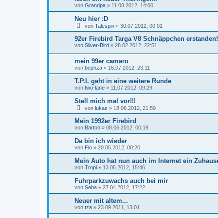
von
Grandpa
»
11.08.2012, 14:00
Neu hier :D
von
Talespin
»
30.07.2012, 00:01
92er Firebird Targa V8 Schnäppchen erstanden!
von
Silver-Bird
»
28.02.2012, 22:51
mein 99er camaro
von
bephza
»
16.07.2012, 23:11
T.P.I. geht in eine weitere Runde
von
two-lane
»
11.07.2012, 09:29
Stell mich mal vor!!!
von
lukas
»
18.06.2012, 21:59
Mein 1992er Firebird
von
Barton
»
08.06.2012, 00:19
Da bin ich wieder
von
Flo
»
20.05.2012, 00:20
Mein Auto hat nun auch im Internet ein Zuhau
von
Tropi
»
13.05.2012, 15:46
Fuhrparkzuwachs auch bei mir
von
Seba
»
27.04.2012, 17:22
Neuer mit altem...
von
tza
»
23.09.2011, 13:01