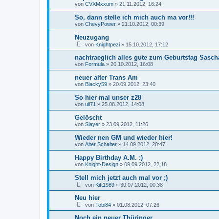
von
CVXMxxum
»
21.11.2012, 16:24
So, dann stelle ich mich auch ma vor!!!
von
ChevyPower
»
21.10.2012, 00:39
Neuzugang
von
Knightpezi
»
15.10.2012, 17:12
nachtraeglich alles gute zum Geburtstag Sasch
von
Formula
»
20.10.2012, 16:08
neuer alter Trans Am
von
Blacky59
»
20.09.2012, 23:40
So hier mal unser z28
von
uli71
»
25.08.2012, 14:08
Gelöscht
von
Slayer
»
23.09.2012, 11:26
Wieder nen GM und wieder hier!
von
Alter Schalter
»
14.09.2012, 20:47
Happy Birthday A.M. :)
von
Knight-Design
»
09.09.2012, 22:18
Stell mich jetzt auch mal vor ;)
von
Kitt1989
»
30.07.2012, 00:38
Neu hier
von
Tobi84
»
01.08.2012, 07:26
Noch ein neuer Thüringer...