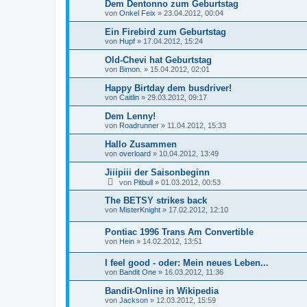
Dem Dentonno zum Geburtstag
von
Onkel Feix
»
23.04.2012, 00:04
Ein Firebird zum Geburtstag
von
Hupf
»
17.04.2012, 15:24
Old-Chevi hat Geburtstag
von
Bimon.
»
15.04.2012, 02:01
Happy Birtday dem busdriver!
von
Caitlin
»
29.03.2012, 09:17
Dem Lenny!
von
Roadrunner
»
11.04.2012, 15:33
Hallo Zusammen
von
overloard
»
10.04.2012, 13:49
Jiiipiii der Saisonbeginn
von
Pitbull
»
01.03.2012, 00:53
The BETSY strikes back
von
MisterKnight
»
17.02.2012, 12:10
Pontiac 1996 Trans Am Convertible
von
Hein
»
14.02.2012, 13:51
I feel good - oder: Mein neues Leben...
von
Bandit One
»
16.03.2012, 11:36
Bandit-Online in Wikipedia
von
Jackson
»
12.03.2012, 15:59