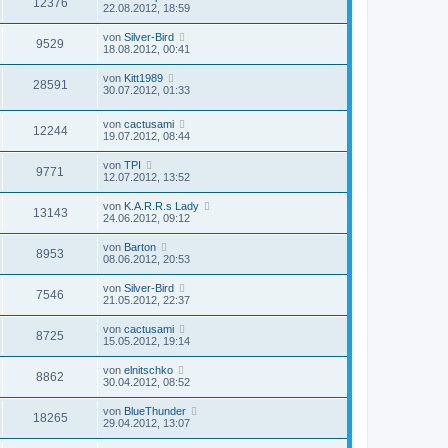
12376
22.08.2012, 18:59
von
Silver-Bird
9529
18.08.2012, 00:41
von
Kitt1989
28591
30.07.2012, 01:33
von
cactusami
12244
19.07.2012, 08:44
von
TPI
9771
12.07.2012, 13:52
von
K.A.R.R.s Lady
13143
24.06.2012, 09:12
von
Barton
8953
08.06.2012, 20:53
von
Silver-Bird
7546
21.05.2012, 22:37
von
cactusami
8725
15.05.2012, 19:14
von
elnitschko
8862
30.04.2012, 08:52
von
BlueThunder
18265
29.04.2012, 13:07