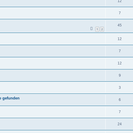
12
7
45
1
2
12
7
12
9
3
se gefunden
6
7
24