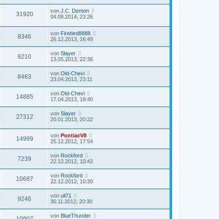
von
J.C. Denton
31920
04.08.2014, 23:26
von
Firebird8888
8346
26.12.2013, 16:49
von
Slayer
8210
13.05.2013, 22:36
von
Old-Chevi
8463
23.04.2013, 23:11
von
Old-Chevi
14885
17.04.2013, 18:40
von
Slayer
27312
20.01.2013, 20:22
von
PontiacV8
14999
25.12.2012, 17:54
von
Rockford
7239
22.12.2012, 10:42
von
Rockford
10687
22.12.2012, 10:30
von
uli71
9246
30.11.2012, 20:30
von
BlueThunder