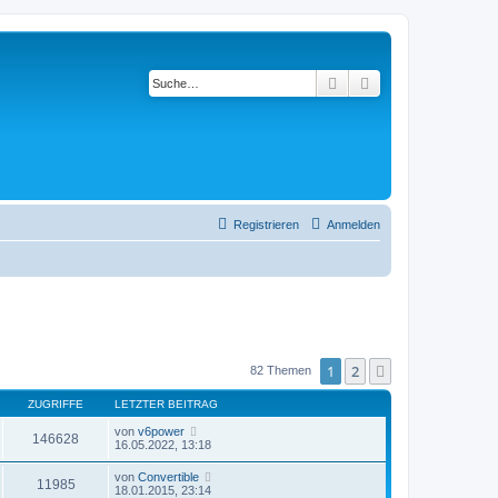
Suche
Erweiterte Suche
Registrieren
Anmelden
1
2
Nächste
82 Themen
ZUGRIFFE
LETZTER BEITRAG
von
v6power
146628
16.05.2022, 13:18
von
Convertible
11985
18.01.2015, 23:14