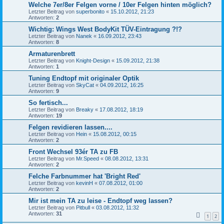
Welche 7er/8er Felgen vorne / 10er Felgen hinten möglich?
Letzter Beitrag von
superbonito
«
15.10.2012, 21:23
Antworten:
2
Wichtig: Wings West BodyKit TÜV-Eintragung ?!?
Letzter Beitrag von
Nanek
«
16.09.2012, 23:43
Antworten:
8
Armaturenbrett
Letzter Beitrag von
Knight-Design
«
15.09.2012, 21:38
Antworten:
1
Tuning Endtopf mit originaler Optik
Letzter Beitrag von
SkyCat
«
04.09.2012, 16:25
Antworten:
9
So fertisch...
Letzter Beitrag von
Breaky
«
17.08.2012, 18:19
Antworten:
19
Felgen revidieren lassen....
Letzter Beitrag von
Hein
«
15.08.2012, 00:15
Antworten:
2
Front Wechsel 93ér TA zu FB
Letzter Beitrag von
Mr.Speed
«
08.08.2012, 13:31
Antworten:
2
Felche Farbnummer hat 'Bright Red'
Letzter Beitrag von
kevinH
«
07.08.2012, 01:00
Antworten:
2
Mir ist mein TA zu leise - Endtopf weg lassen?
Letzter Beitrag von
Pitbull
«
03.08.2012, 11:32
Antworten:
31
1
2