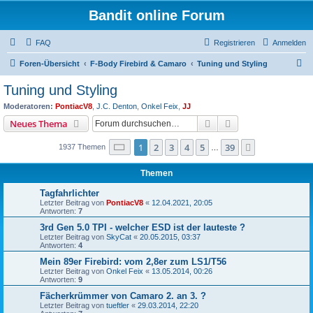
Bandit online Forum
FAQ
Registrieren
Anmelden
S
Foren-Übersicht
F-Body Firebird & Camaro
Tuning und Styling
u
Tuning und Styling
c
Moderatoren:
PontiacV8
,
J.C. Denton
,
Onkel Feix
,
JJ
h
Suche
Erweiterte Suche
Neues Thema
e
Seite
1
von
39
1
2
3
4
5
39
Nächste
1937 Themen
…
Themen
Tagfahrlichter
Letzter Beitrag von
PontiacV8
«
12.04.2021, 20:05
Antworten:
7
3rd Gen 5.0 TPI - welcher ESD ist der lauteste ?
Letzter Beitrag von
SkyCat
«
20.05.2015, 03:37
Antworten:
4
Mein 89er Firebird: vom 2,8er zum LS1/T56
Letzter Beitrag von
Onkel Feix
«
13.05.2014, 00:26
Antworten:
9
Fächerkrümmer von Camaro 2. an 3. ?
Letzter Beitrag von
tueftler
«
29.03.2014, 22:20