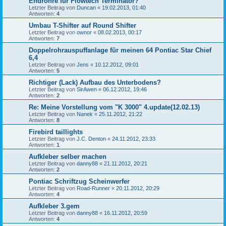
Endrohre für Flowtech Terminator?
Letzter Beitrag von
Duncan
«
19.02.2013, 01:40
Antworten:
4
Umbau T-Shifter auf Round Shifter
Letzter Beitrag von
ownor
«
08.02.2013, 00:17
Antworten:
7
Doppelrohrauspuffanlage für meinen 64 Pontiac Star Chief
6,4
Letzter Beitrag von
Jens
«
10.12.2012, 09:01
Antworten:
5
Richtiger (Lack) Aufbau des Unterbodens?
Letzter Beitrag von
SirAwen
«
06.12.2012, 19:46
Antworten:
2
Re: Meine Vorstellung vom "K 3000" 4.update(12.02.13)
Letzter Beitrag von
Nanek
«
25.11.2012, 21:22
Antworten:
8
Firebird taillights
Letzter Beitrag von
J.C. Denton
«
24.11.2012, 23:33
Antworten:
1
Aufkleber selber machen
Letzter Beitrag von
danny88
«
21.11.2012, 20:21
Antworten:
2
Pontiac Schriftzug Scheinwerfer
Letzter Beitrag von
Road-Runner
«
20.11.2012, 20:29
Antworten:
4
Aufkleber 3.gem
Letzter Beitrag von
danny88
«
16.11.2012, 20:59
Antworten:
4