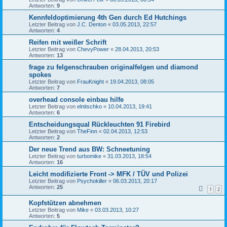
Antworten:
9
Kennfeldoptimierung 4th Gen durch Ed Hutchings
Letzter Beitrag von
J.C. Denton
«
03.05.2013, 22:57
Antworten:
4
Reifen mit weißer Schrift
Letzter Beitrag von
ChevyPower
«
28.04.2013, 20:53
Antworten:
13
frage zu felgenschrauben originalfelgen und diamond
spokes
Letzter Beitrag von
FrauKnight
«
19.04.2013, 08:05
Antworten:
7
overhead console einbau hilfe
Letzter Beitrag von
elnitschko
«
10.04.2013, 19:41
Antworten:
6
Entscheidungsqual Rückleuchten 91 Firebird
Letzter Beitrag von
TheFinn
«
02.04.2013, 12:53
Antworten:
2
Der neue Trend aus BW: Schneetuning
Letzter Beitrag von
turbomike
«
31.03.2013, 18:54
Antworten:
16
Leicht modifizierte Front -> MFK / TÜV und Polizei
Letzter Beitrag von
Psychokiller
«
06.03.2013, 20:17
Antworten:
25
1
2
Kopfstützen abnehmen
Letzter Beitrag von
Mike
«
03.03.2013, 10:27
Antworten:
5