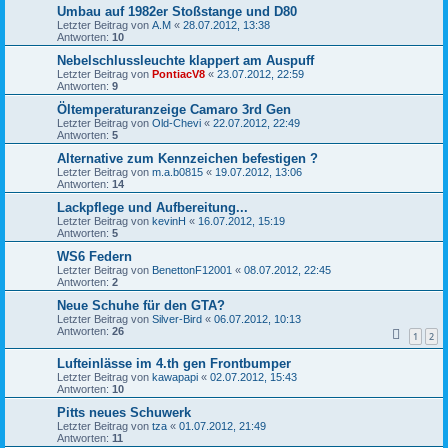
Umbau auf 1982er Stoßstange und D80
Letzter Beitrag von
A.M
«
28.07.2012, 13:38
Antworten:
10
Nebelschlussleuchte klappert am Auspuff
Letzter Beitrag von
PontiacV8
«
23.07.2012, 22:59
Antworten:
9
Öltemperaturanzeige Camaro 3rd Gen
Letzter Beitrag von
Old-Chevi
«
22.07.2012, 22:49
Antworten:
5
Alternative zum Kennzeichen befestigen ?
Letzter Beitrag von
m.a.b0815
«
19.07.2012, 13:06
Antworten:
14
Lackpflege und Aufbereitung...
Letzter Beitrag von
kevinH
«
16.07.2012, 15:19
Antworten:
5
WS6 Federn
Letzter Beitrag von
BenettonF12001
«
08.07.2012, 22:45
Antworten:
2
Neue Schuhe für den GTA?
Letzter Beitrag von
Silver-Bird
«
06.07.2012, 10:13
Antworten:
26
1
2
Lufteinlässe im 4.th gen Frontbumper
Letzter Beitrag von
kawapapi
«
02.07.2012, 15:43
Antworten:
10
Pitts neues Schuwerk
Letzter Beitrag von
tza
«
01.07.2012, 21:49
Antworten:
11