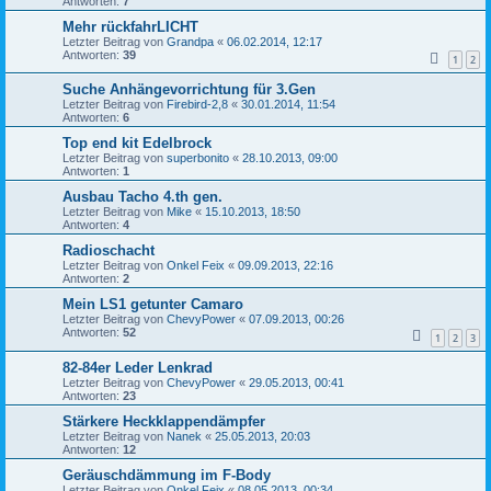
Antworten:
7
Mehr rückfahrLICHT
Letzter Beitrag von
Grandpa
«
06.02.2014, 12:17
Antworten:
39
1
2
Suche Anhängevorrichtung für 3.Gen
Letzter Beitrag von
Firebird-2,8
«
30.01.2014, 11:54
Antworten:
6
Top end kit Edelbrock
Letzter Beitrag von
superbonito
«
28.10.2013, 09:00
Antworten:
1
Ausbau Tacho 4.th gen.
Letzter Beitrag von
Mike
«
15.10.2013, 18:50
Antworten:
4
Radioschacht
Letzter Beitrag von
Onkel Feix
«
09.09.2013, 22:16
Antworten:
2
Mein LS1 getunter Camaro
Letzter Beitrag von
ChevyPower
«
07.09.2013, 00:26
Antworten:
52
1
2
3
82-84er Leder Lenkrad
Letzter Beitrag von
ChevyPower
«
29.05.2013, 00:41
Antworten:
23
Stärkere Heckklappendämpfer
Letzter Beitrag von
Nanek
«
25.05.2013, 20:03
Antworten:
12
Geräuschdämmung im F-Body
Letzter Beitrag von
Onkel Feix
«
08.05.2013, 00:34