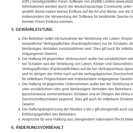
(GPL) bereitgestellten Foren-Software von phpBB Limited (www.php
Informationen werden durch die deutschsprachige Community unter
gestellt. Beide haben keinen Einfluss auf die Art und Weise, wie die
insbesondere die Verwendung der Software für bestimmte Zwecke nic
fremder Foren Einfluss nehmen.
5. GEWÄHRLEISTUNG
Der Betreiber haftet mit Ausnahme der Verletzung von Leben, Körpe
wesentlicher Vertragspflichten (Kardinalpflichten) nur für Schäden, di
fahrlässiges Verhalten zurückzuführen sind. Dies gilt auch für mitt
entgangenen Gewinn.
Die Haftung ist gegenüber Verbrauchern außer bei vorsätzlichem ode
bei Schäden aus der Verletzung von Leben, Körper und Gesundheit u
Vertragspflichten (Kardinalpflichten) auf die bei Vertragsschluss t
und im übrigen der Höhe nach auf die vertragstypischen Durchschnit
für mittelbare Folgeschäden wie insbesondere entgangenen Gewinn
Die Haftung ist gegenüber Unternehmern außer bei der Verletzung 
oder vorsätzlichem oder grob fahrlässigem Verhalten des Betreibers 
typischerweise vorhersehbaren Schäden und im Übrigen der Höhe na
Durchschnittsschäden begrenzt. Dies gilt auch für mittelbare Schä
Gewinn.
Die Haftungsbegrenzung der Absätze a bis c gilt sinngemäß auch zug
Erfüllungsgehilfen des Betreibers.
Ansprüche für eine Haftung aus zwingendem nationalem Recht bleib
6. ÄNDERUNGSVORBEHALT