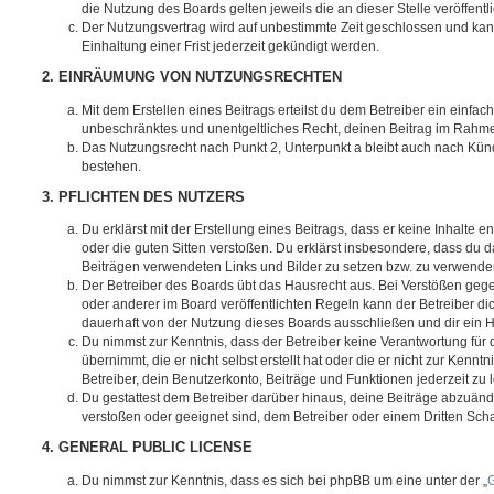
die Nutzung des Boards gelten jeweils die an dieser Stelle veröffent
Der Nutzungsvertrag wird auf unbestimmte Zeit geschlossen und ka
Einhaltung einer Frist jederzeit gekündigt werden.
2. EINRÄUMUNG VON NUTZUNGSRECHTEN
Mit dem Erstellen eines Beitrags erteilst du dem Betreiber ein einfach
unbeschränktes und unentgeltliches Recht, deinen Beitrag im Rahm
Das Nutzungsrecht nach Punkt 2, Unterpunkt a bleibt auch nach Kü
bestehen.
3. PFLICHTEN DES NUTZERS
Du erklärst mit der Erstellung eines Beitrags, dass er keine Inhalte e
oder die guten Sitten verstoßen. Du erklärst insbesondere, dass du da
Beiträgen verwendeten Links und Bilder zu setzen bzw. zu verwende
Der Betreiber des Boards übt das Hausrecht aus. Bei Verstößen g
oder anderer im Board veröffentlichten Regeln kann der Betreiber 
dauerhaft von der Nutzung dieses Boards ausschließen und dir ein H
Du nimmst zur Kenntnis, dass der Betreiber keine Verantwortung für d
übernimmt, die er nicht selbst erstellt hat oder die er nicht zur Ken
Betreiber, dein Benutzerkonto, Beiträge und Funktionen jederzeit zu 
Du gestattest dem Betreiber darüber hinaus, deine Beiträge abzuände
verstoßen oder geeignet sind, dem Betreiber oder einem Dritten Sc
4. GENERAL PUBLIC LICENSE
Du nimmst zur Kenntnis, dass es sich bei phpBB um eine unter der „
G