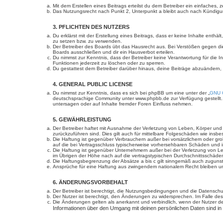
Mit dem Erstellen eines Beitrags erteilst du dem Betreiber ein einfaches
Das Nutzungsrecht nach Punkt 2, Unterpunkt a bleibt auch nach Kündig
3. PFLICHTEN DES NUTZERS
Du erklärst mit der Erstellung eines Beitrags, dass er keine Inhalte enth
zu setzen bzw. zu verwenden.
Der Betreiber des Boards übt das Hausrecht aus. Bei Verstößen gegen d
Boards ausschließen und dir ein Hausverbot erteilen.
Du nimmst zur Kenntnis, dass der Betreiber keine Verantwortung für die In
Funktionen jederzeit zu löschen oder zu sperren.
Du gestattest dem Betreiber darüber hinaus, deine Beiträge abzuändern,
4. GENERAL PUBLIC LICENSE
Du nimmst zur Kenntnis, dass es sich bei phpBB um eine unter der „
GNU G
deutschsprachige Community unter www.phpbb.de zur Verfügung gestellt. 
untersagen oder auf Inhalte fremder Foren Einfluss nehmen.
5. GEWÄHRLEISTUNG
Der Betreiber haftet mit Ausnahme der Verletzung von Leben, Körper und Ge
zurückzuführen sind. Dies gilt auch für mittelbare Folgeschäden wie in
Die Haftung ist gegenüber Verbrauchern außer bei vorsätzlichem oder gro
auf die bei Vertragsschluss typischerweise vorhersehbaren Schäden und 
Die Haftung ist gegenüber Unternehmern außer bei der Verletzung von Le
im Übrigen der Höhe nach auf die vertragstypischen Durchschnittsschäde
Die Haftungsbegrenzung der Absätze a bis c gilt sinngemäß auch zugunste
Ansprüche für eine Haftung aus zwingendem nationalem Recht bleiben un
6. ÄNDERUNGSVORBEHALT
Der Betreiber ist berechtigt, die Nutzungsbedingungen und die Datenschut
Der Nutzer ist berechtigt, den Änderungen zu widersprechen. Im Falle des
Die Änderungen gelten als anerkannt und verbindlich, wenn der Nutzer 
Informationen über den Umgang mit deinen persönlichen Daten sind in