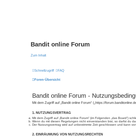
Bandit online Forum
Zum Inhalt
Schnellzugriff
FAQ
Foren-Übersicht
Bandit online Forum - Nutzungsbedin
Mit dem Zugriff auf „Bandit online Forum“ („https://forum.banditonline
1. NUTZUNGSVERTRAG
Mit dem Zugriff auf „Bandit online Forum“ (im Folgenden „das Board“) sch
Wenn du mit diesen Regelungen nicht einverstanden bist, so darfst du das
Der Nutzungsvertrag wird auf unbestimmte Zeit geschlossen und kann von 
2. EINRÄUMUNG VON NUTZUNGSRECHTEN