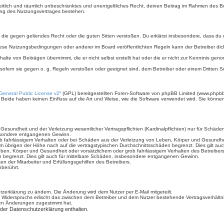
, zeitlich und räumlich unbeschränktes und unentgeltliches Recht, deinen Beitrag im Rahmen des 
ung des Nutzungsvertrages bestehen.
ält, die gegen geltendes Recht oder die guten Sitten verstoßen. Du erklärst insbesondere, dass du
iese Nutzungsbedingungen oder anderer im Board veröffentlichten Regeln kann der Betreiber d
halte von Beiträgen übernimmt, die er nicht selbst erstellt hat oder die er nicht zur Kenntnis g
 sofern sie gegen o. g. Regeln verstoßen oder geeignet sind, dem Betreiber oder einem Dritten
eneral Public License v2
“ (GPL) bereitgestellten Foren-Software von phpBB Limited (www.phpb
Beide haben keinen Einfluss auf die Art und Weise, wie die Software verwendet wird. Sie könn
sundheit und der Verletzung wesentlicher Vertragspflichten (Kardinalpflichten) nur für Schäden,
sbesondere entgangenen Gewinn.
b fahrlässigem Verhalten oder bei Schäden aus der Verletzung von Leben, Körper und Gesundheit 
im übrigen der Höhe nach auf die vertragstypischen Durchschnittsschäden begrenzt. Dies gilt a
ben, Körper und Gesundheit oder vorsätzlichem oder grob fahrlässigem Verhalten des Betreiber
n begrenzt. Dies gilt auch für mittelbare Schäden, insbesondere entgangenen Gewinn.
n der Mitarbeiter und Erfüllungsgehilfen des Betreibers.
berührt.
zerklärung zu ändern. Die Änderung wird dem Nutzer per E-Mail mitgeteilt.
 Widerspruchs erlischt das zwischen dem Betreiber und dem Nutzer bestehende Vertragsverhältnis
den Änderungen zugestimmt hat.
 der Datenschutzerklärung enthalten.