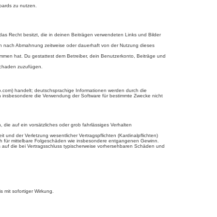
Boards zu nutzen.
 das Recht besitzt, die in deinen Beiträgen verwendeten Links und Bilder
ich nach Abmahnung zeitweise oder dauerhaft von der Nutzung dieses
enommen hat. Du gestattest dem Betreiber, dein Benutzerkonto, Beiträge und
 Schaden zuzufügen.
b.com) handelt; deutschsprachige Informationen werden durch die
en insbesondere die Verwendung der Software für bestimmte Zwecke nicht
 die auf ein vorsätzliches oder grob fahrlässiges Verhalten
und der Verletzung wesentlicher Vertragspflichten (Kardinalpflichten)
uch für mittelbare Folgeschäden wie insbesondere entgangenen Gewinn.
s auf die bei Vertragsschluss typischerweise vorhersehbaren Schäden und
 mit sofortiger Wirkung.