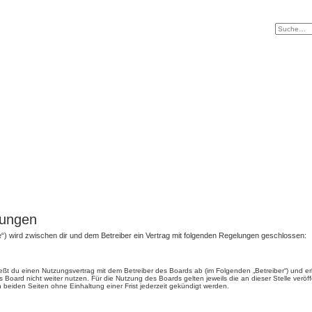
gungen
.de“) wird zwischen dir und dem Betreiber ein Vertrag mit folgenden Regelungen geschlossen:
ließt du einen Nutzungsvertrag mit dem Betreiber des Boards ab (im Folgenden „Betreiber“) und 
 Board nicht weiter nutzen. Für die Nutzung des Boards gelten jeweils die an dieser Stelle veröf
beiden Seiten ohne Einhaltung einer Frist jederzeit gekündigt werden.