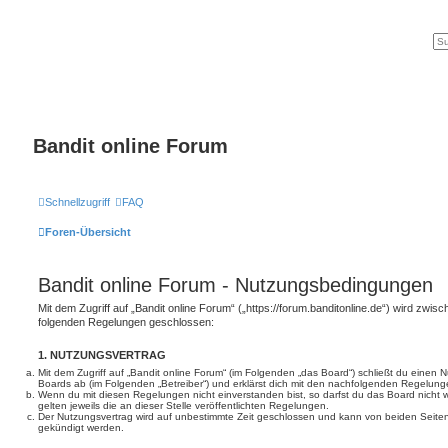
Bandit online Forum
Schnellzugriff
FAQ
Foren-Übersicht
Bandit online Forum - Nutzungsbedingungen
Mit dem Zugriff auf „Bandit online Forum“ („https://forum.banditonline.de“) wird zwisc
folgenden Regelungen geschlossen:
1. NUTZUNGSVERTRAG
Mit dem Zugriff auf „Bandit online Forum“ (im Folgenden „das Board“) schließt du einen 
Boards ab (im Folgenden „Betreiber“) und erklärst dich mit den nachfolgenden Regelung
Wenn du mit diesen Regelungen nicht einverstanden bist, so darfst du das Board nicht 
gelten jeweils die an dieser Stelle veröffentlichten Regelungen.
Der Nutzungsvertrag wird auf unbestimmte Zeit geschlossen und kann von beiden Seiten 
gekündigt werden.