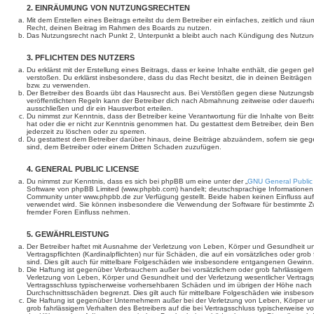
2. EINRÄUMUNG VON NUTZUNGSRECHTEN
Mit dem Erstellen eines Beitrags erteilst du dem Betreiber ein einfaches, zeitlich und r
Recht, deinen Beitrag im Rahmen des Boards zu nutzen.
Das Nutzungsrecht nach Punkt 2, Unterpunkt a bleibt auch nach Kündigung des Nutzun
3. PFLICHTEN DES NUTZERS
Du erklärst mit der Erstellung eines Beitrags, dass er keine Inhalte enthält, die gegen g
verstoßen. Du erklärst insbesondere, dass du das Recht besitzt, die in deinen Beiträge
bzw. zu verwenden.
Der Betreiber des Boards übt das Hausrecht aus. Bei Verstößen gegen diese Nutzungs
veröffentlichten Regeln kann der Betreiber dich nach Abmahnung zeitweise oder dauerh
ausschließen und dir ein Hausverbot erteilen.
Du nimmst zur Kenntnis, dass der Betreiber keine Verantwortung für die Inhalte von Beiträ
hat oder die er nicht zur Kenntnis genommen hat. Du gestattest dem Betreiber, dein Be
jederzeit zu löschen oder zu sperren.
Du gestattest dem Betreiber darüber hinaus, deine Beiträge abzuändern, sofern sie geg
sind, dem Betreiber oder einem Dritten Schaden zuzufügen.
4. GENERAL PUBLIC LICENSE
Du nimmst zur Kenntnis, dass es sich bei phpBB um eine unter der „
GNU General Public
Software von phpBB Limited (www.phpbb.com) handelt; deutschsprachige Informationen
Community unter www.phpbb.de zur Verfügung gestellt. Beide haben keinen Einfluss auf 
verwendet wird. Sie können insbesondere die Verwendung der Software für bestimmte Zw
fremder Foren Einfluss nehmen.
5. GEWÄHRLEISTUNG
Der Betreiber haftet mit Ausnahme der Verletzung von Leben, Körper und Gesundheit un
Vertragspflichten (Kardinalpflichten) nur für Schäden, die auf ein vorsätzliches oder gro
sind. Dies gilt auch für mittelbare Folgeschäden wie insbesondere entgangenen Gewinn.
Die Haftung ist gegenüber Verbrauchern außer bei vorsätzlichem oder grob fahrlässige
Verletzung von Leben, Körper und Gesundheit und der Verletzung wesentlicher Vertragspfl
Vertragsschluss typischerweise vorhersehbaren Schäden und im übrigen der Höhe nach a
Durchschnittsschäden begrenzt. Dies gilt auch für mittelbare Folgeschäden wie insbe
Die Haftung ist gegenüber Unternehmern außer bei der Verletzung von Leben, Körper u
grob fahrlässigem Verhalten des Betreibers auf die bei Vertragsschluss typischerweise