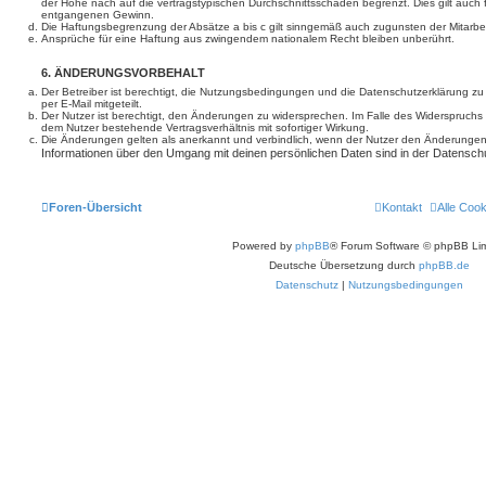
der Höhe nach auf die vertragstypischen Durchschnittsschäden begrenzt. Dies gilt auch
entgangenen Gewinn.
Die Haftungsbegrenzung der Absätze a bis c gilt sinngemäß auch zugunsten der Mitarbeit
Ansprüche für eine Haftung aus zwingendem nationalem Recht bleiben unberührt.
6. ÄNDERUNGSVORBEHALT
Der Betreiber ist berechtigt, die Nutzungsbedingungen und die Datenschutzerklärung z
per E-Mail mitgeteilt.
Der Nutzer ist berechtigt, den Änderungen zu widersprechen. Im Falle des Widerspruchs
dem Nutzer bestehende Vertragsverhältnis mit sofortiger Wirkung.
Die Änderungen gelten als anerkannt und verbindlich, wenn der Nutzer den Änderungen
Informationen über den Umgang mit deinen persönlichen Daten sind in der Datenschu
Foren-Übersicht
Kontakt
Alle Coo
Powered by
phpBB
® Forum Software © phpBB Lim
Deutsche Übersetzung durch
phpBB.de
Datenschutz
|
Nutzungsbedingungen