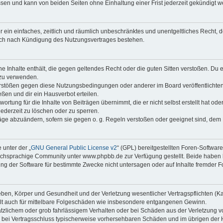
sen und kann von beiden Seiten ohne Einhaltung einer Frist jederzeit gekündigt w
ber ein einfaches, zeitlich und räumlich unbeschränktes und unentgeltliches Recht
auch nach Kündigung des Nutzungsvertrages bestehen.
ine Inhalte enthält, die gegen geltendes Recht oder die guten Sitten verstoßen. Du 
 zu verwenden.
erstößen gegen diese Nutzungsbedingungen oder anderer im Board veröffentlichte
ßen und dir ein Hausverbot erteilen.
ortung für die Inhalte von Beiträgen übernimmt, die er nicht selbst erstellt hat od
jederzeit zu löschen oder zu sperren.
räge abzuändern, sofern sie gegen o. g. Regeln verstoßen oder geeignet sind, dem
 unter der „
GNU General Public License v2
“ (GPL) bereitgestellten Foren-Softwa
chsprachige Community unter www.phpbb.de zur Verfügung gestellt. Beide haben ke
g der Software für bestimmte Zwecke nicht untersagen oder auf Inhalte fremder F
ben, Körper und Gesundheit und der Verletzung wesentlicher Vertragspflichten (Kard
gilt auch für mittelbare Folgeschäden wie insbesondere entgangenen Gewinn.
ätzlichem oder grob fahrlässigem Verhalten oder bei Schäden aus der Verletzung 
 die bei Vertragsschluss typischerweise vorhersehbaren Schäden und im übrigen de