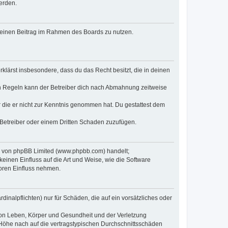
erden.
, deinen Beitrag im Rahmen des Boards zu nutzen.
erklärst insbesondere, dass du das Recht besitzt, die in deinen
n Regeln kann der Betreiber dich nach Abmahnung zeitweise
er die er nicht zur Kenntnis genommen hat. Du gestattest dem
 Betreiber oder einem Dritten Schaden zuzufügen.
re von phpBB Limited (www.phpbb.com) handelt;
inen Einfluss auf die Art und Weise, wie die Software
oren Einfluss nehmen.
inalpflichten) nur für Schäden, die auf ein vorsätzliches oder
von Leben, Körper und Gesundheit und der Verletzung
r Höhe nach auf die vertragstypischen Durchschnittsschäden