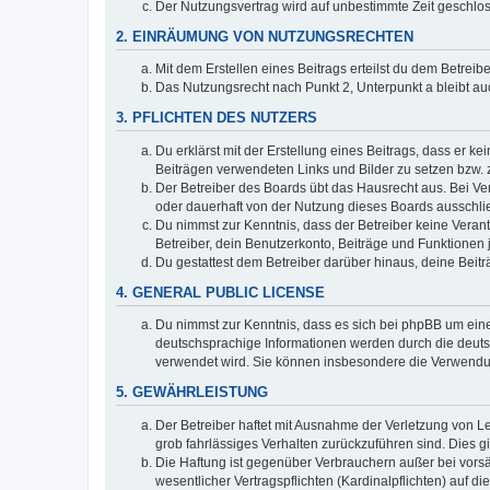
Der Nutzungsvertrag wird auf unbestimmte Zeit geschlos
2. EINRÄUMUNG VON NUTZUNGSRECHTEN
Mit dem Erstellen eines Beitrags erteilst du dem Betrei
Das Nutzungsrecht nach Punkt 2, Unterpunkt a bleibt 
3. PFLICHTEN DES NUTZERS
Du erklärst mit der Erstellung eines Beitrags, dass er ke
Beiträgen verwendeten Links und Bilder zu setzen bzw.
Der Betreiber des Boards übt das Hausrecht aus. Bei V
oder dauerhaft von der Nutzung dieses Boards ausschlie
Du nimmst zur Kenntnis, dass der Betreiber keine Verantw
Betreiber, dein Benutzerkonto, Beiträge und Funktionen 
Du gestattest dem Betreiber darüber hinaus, deine Beit
4. GENERAL PUBLIC LICENSE
Du nimmst zur Kenntnis, dass es sich bei phpBB um eine
deutschsprachige Informationen werden durch die deuts
verwendet wird. Sie können insbesondere die Verwendun
5. GEWÄHRLEISTUNG
Der Betreiber haftet mit Ausnahme der Verletzung von Le
grob fahrlässiges Verhalten zurückzuführen sind. Dies 
Die Haftung ist gegenüber Verbrauchern außer bei vors
wesentlicher Vertragspflichten (Kardinalpflichten) auf