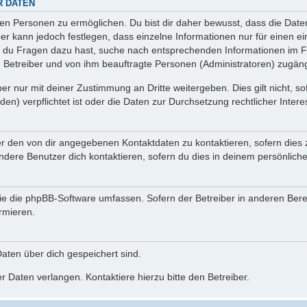
R DATEN
n Personen zu ermöglichen. Du bist dir daher bewusst, dass die Daten d
ber kann jedoch festlegen, dass einzelne Informationen nur für einen ei
n du Fragen dazu hast, suche nach entsprechenden Informationen im Fo
n Betreiber und von ihm beauftragte Personen (Administratoren) zugäng
r nur mit deiner Zustimmung an Dritte weitergeben. Dies gilt nicht, s
n) verpflichtet ist oder die Daten zur Durchsetzung rechtlicher Interes
er den von dir angegebenen Kontaktdaten zu kontaktieren, sofern dies 
andere Benutzer dich kontaktieren, sofern du dies in deinem persönliche
, die die phpBB-Software umfassen. Sofern der Betreiber in anderen Be
ormieren.
 Daten über dich gespeichert sind.
 Daten verlangen. Kontaktiere hierzu bitte den Betreiber.