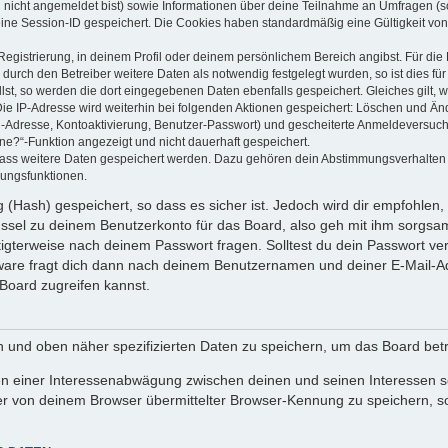
u nicht angemeldet bist) sowie Informationen über deine Teilnahme an Umfragen (s
eine Session-ID gespeichert. Die Cookies haben standardmäßig eine Gültigkeit von 
Registrierung, in deinem Profil oder deinem persönlichem Bereich angibst. Für di
rch den Betreiber weitere Daten als notwendig festgelegt wurden, so ist dies für 
llst, so werden die dort eingegebenen Daten ebenfalls gespeichert. Gleiches gilt, 
Die IP-Adresse wird weiterhin bei folgenden Aktionen gespeichert: Löschen und Än
l-Adresse, Kontoaktivierung, Benutzer-Passwort) und gescheiterte Anmeldeversuch
ine?“-Funktion angezeigt und nicht dauerhaft gespeichert.
 dass weitere Daten gespeichert werden. Dazu gehören dein Abstimmungsverhalten
gungsfunktionen.
(Hash) gespeichert, so dass es sicher ist. Jedoch wird dir empfohlen, 
ssel zu deinem Benutzerkonto für das Board, also geh mit ihm sorgsam
htigterweise nach deinem Passwort fragen. Solltest du dein Passwort v
are fragt dich dann nach deinem Benutzernamen und deiner E-Mail-Ad
Board zugreifen kannst.
en und oben näher spezifizierten Daten zu speichern, um das Board bet
en einer Interessenabwägung zwischen deinen und seinen Interessen sow
r von deinem Browser übermittelter Browser-Kennung zu speichern, so