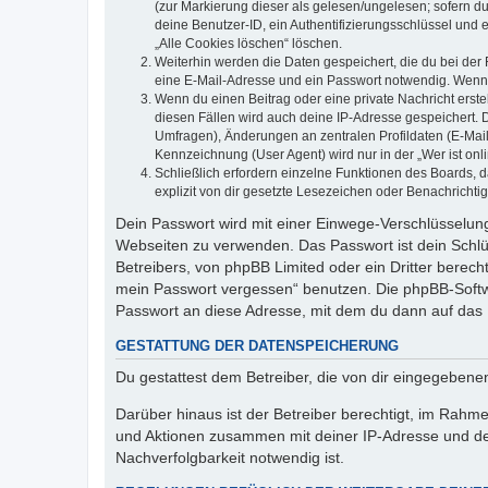
(zur Markierung dieser als gelesen/ungelesen; sofern d
deine Benutzer-ID, ein Authentifizierungsschlüssel und 
„Alle Cookies löschen“ löschen.
Weiterhin werden die Daten gespeichert, die du bei der 
eine E-Mail-Adresse und ein Passwort notwendig. Wenn du
Wenn du einen Beitrag oder eine private Nachricht erste
diesen Fällen wird auch deine IP-Adresse gespeichert. 
Umfragen), Änderungen an zentralen Profildaten (E-Mai
Kennzeichnung (User Agent) wird nur in der „Wer ist onl
Schließlich erfordern einzelne Funktionen des Boards,
explizit von dir gesetzte Lesezeichen oder Benachrichti
Dein Passwort wird mit einer Einwege-Verschlüsselung 
Webseiten zu verwenden. Das Passwort ist dein Schlü
Betreibers, von phpBB Limited oder ein Dritter berec
mein Passwort vergessen“ benutzen. Die phpBB-Softw
Passwort an diese Adresse, mit dem du dann auf das 
GESTATTUNG DER DATENSPEICHERUNG
Du gestattest dem Betreiber, die von dir eingegeben
Darüber hinaus ist der Betreiber berechtigt, im Rahm
und Aktionen zusammen mit deiner IP-Adresse und de
Nachverfolgbarkeit notwendig ist.