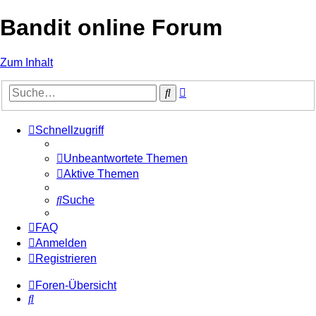
Bandit online Forum
Zum Inhalt
Erweiterte
Suche
Suche
Schnellzugriff
Unbeantwortete Themen
Aktive Themen
Suche
FAQ
Anmelden
Registrieren
Foren-Übersicht
Suche