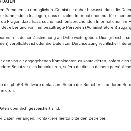
R DATEN
n Personen zu ermöglichen. Du bist dir daher bewusst, dass die Daten d
ber kann jedoch festlegen, dass einzelne Informationen nur für einen ei
n du Fragen dazu hast, suche nach entsprechenden Informationen im Fo
n Betreiber und von ihm beauftragte Personen (Administratoren) zugäng
r nur mit deiner Zustimmung an Dritte weitergeben. Dies gilt nicht, s
n) verpflichtet ist oder die Daten zur Durchsetzung rechtlicher Interes
er den von dir angegebenen Kontaktdaten zu kontaktieren, sofern dies 
andere Benutzer dich kontaktieren, sofern du dies in deinem persönliche
, die die phpBB-Software umfassen. Sofern der Betreiber in anderen Be
ormieren.
 Daten über dich gespeichert sind.
 Daten verlangen. Kontaktiere hierzu bitte den Betreiber.