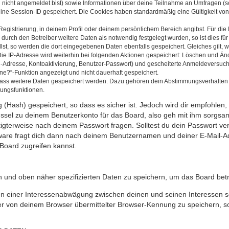
u nicht angemeldet bist) sowie Informationen über deine Teilnahme an Umfragen (s
eine Session-ID gespeichert. Die Cookies haben standardmäßig eine Gültigkeit von 
Registrierung, in deinem Profil oder deinem persönlichem Bereich angibst. Für di
rch den Betreiber weitere Daten als notwendig festgelegt wurden, so ist dies für 
llst, so werden die dort eingegebenen Daten ebenfalls gespeichert. Gleiches gilt, 
Die IP-Adresse wird weiterhin bei folgenden Aktionen gespeichert: Löschen und Än
l-Adresse, Kontoaktivierung, Benutzer-Passwort) und gescheiterte Anmeldeversuch
ine?“-Funktion angezeigt und nicht dauerhaft gespeichert.
 dass weitere Daten gespeichert werden. Dazu gehören dein Abstimmungsverhalten
gungsfunktionen.
(Hash) gespeichert, so dass es sicher ist. Jedoch wird dir empfohlen, 
ssel zu deinem Benutzerkonto für das Board, also geh mit ihm sorgsam
htigterweise nach deinem Passwort fragen. Solltest du dein Passwort v
are fragt dich dann nach deinem Benutzernamen und deiner E-Mail-Ad
Board zugreifen kannst.
en und oben näher spezifizierten Daten zu speichern, um das Board bet
en einer Interessenabwägung zwischen deinen und seinen Interessen sow
r von deinem Browser übermittelter Browser-Kennung zu speichern, so