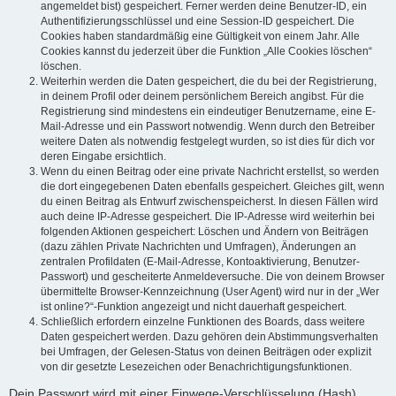
angemeldet bist) gespeichert. Ferner werden deine Benutzer-ID, ein
Authentifizierungsschlüssel und eine Session-ID gespeichert. Die
Cookies haben standardmäßig eine Gültigkeit von einem Jahr. Alle
Cookies kannst du jederzeit über die Funktion „Alle Cookies löschen“
löschen.
Weiterhin werden die Daten gespeichert, die du bei der Registrierung,
in deinem Profil oder deinem persönlichem Bereich angibst. Für die
Registrierung sind mindestens ein eindeutiger Benutzername, eine E-
Mail-Adresse und ein Passwort notwendig. Wenn durch den Betreiber
weitere Daten als notwendig festgelegt wurden, so ist dies für dich vor
deren Eingabe ersichtlich.
Wenn du einen Beitrag oder eine private Nachricht erstellst, so werden
die dort eingegebenen Daten ebenfalls gespeichert. Gleiches gilt, wenn
du einen Beitrag als Entwurf zwischenspeicherst. In diesen Fällen wird
auch deine IP-Adresse gespeichert. Die IP-Adresse wird weiterhin bei
folgenden Aktionen gespeichert: Löschen und Ändern von Beiträgen
(dazu zählen Private Nachrichten und Umfragen), Änderungen an
zentralen Profildaten (E-Mail-Adresse, Kontoaktivierung, Benutzer-
Passwort) und gescheiterte Anmeldeversuche. Die von deinem Browser
übermittelte Browser-Kennzeichnung (User Agent) wird nur in der „Wer
ist online?“-Funktion angezeigt und nicht dauerhaft gespeichert.
Schließlich erfordern einzelne Funktionen des Boards, dass weitere
Daten gespeichert werden. Dazu gehören dein Abstimmungsverhalten
bei Umfragen, der Gelesen-Status von deinen Beiträgen oder explizit
von dir gesetzte Lesezeichen oder Benachrichtigungsfunktionen.
Dein Passwort wird mit einer Einwege-Verschlüsselung (Hash)