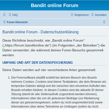
Bandit online Forum
FAQ
Registrieren
Anmelden
S
Foren-Übersicht
u
Bandit online Forum - Datenschutzerklärung
c
h
Diese Richtlinie beschreibt, wie „Bandit online Forum“
(„https://forum.banditonline.de“) (im Folgenden „der Betreiber“) die
e
Daten verwendet, die während deines Foren-Besuchs gesammelt
werden.
UMFANG UND ART DER DATENSPEICHERUNG
Deine Daten werden auf vier verschiedene Arten gesammelt:
Die Forensoftware phpBB erstellt bei deinem Besuch des Boards
mehrere Cookies. Cookies sind kleine Textdateien, die dein Browser als
temporäre Dateien ablegt und die zwischen den einzelnen Aufrufen des
Boards erhalten bleiben. In diesen Cookies sind die aktuelle ID deiner
Sitzung (damit dir alle Seitenaufrufe zugeordnet werden können),
Informationen über die von dir gelesenen Beiträge (zur Markierung
dieser als gelesen/ungelesen; sofern du nicht angemeldet bist) sowie
Informationen über deine Teilnahme an Umfragen (sofern du nicht