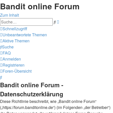
Bandit online Forum
Zum Inhalt
Erweiterte
Suche
Suche
Schnellzugriff
Unbeantwortete Themen
Aktive Themen
Suche
FAQ
Anmelden
Registrieren
Foren-Übersicht
Suche
Bandit online Forum -
Datenschutzerklärung
Diese Richtlinie beschreibt, wie „Bandit online Forum“
(„https://forum.banditonline.de“) (im Folgenden „der Betreiber“)