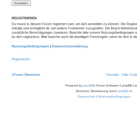
REGISTRIEREN
Du musst in diesem Forum registriert sein, um dich anmelden zu können. Die Registr
erledigt und ermöglicht dir, auf weitere Funktionen zuzugreifen. Die Board-Administra
zusätzliche Berechtigungen zuweisen. Beachte bitte unsere Nutzungsbedingungen 
du dich registrierst. Bitte beachte auch die jeweiligen Forenregeln, wenn du dich in
Nutzungsbedingungen
|
Datenschutzerklärung
Registrieren
Foren-Übersicht
Kontakt
Alle Coo
Powered by
phpBB
® Forum Software © phpBB Lim
Deutsche Übersetzung durch
phpBB.de
Datenschutz
|
Nutzungsbedingungen