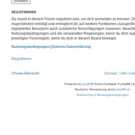
REGISTRIEREN
Du musst in diesem Forum registriert sein, um dich anmelden zu können. Di
Augenblicken erledigt und ermöglicht dir, auf weitere Funktionen zuzugreif
registrierten Benutzern auch zusätzliche Berechtigungen zuweisen. Beachte
Nutzungsbedingungen und die verwandten Regelungen, bevor du dich registr
jeweiligen Forenregeln, wenn du dich in diesem Board bewegst.
Nutzungsbedingungen
|
Datenschutzerklärung
Registrieren
Foren-Übersicht
Kontakt
Alle Coo
Powered by
phpBB
® Forum Software © phpBB Lim
Deutsche Übersetzung durch
phpBB.de
Datenschutz
|
Nutzungsbedingungen