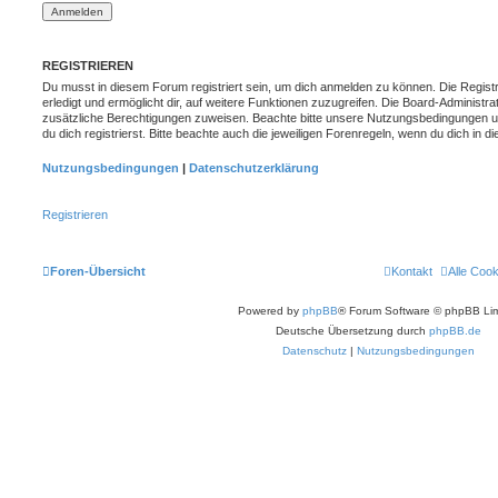
REGISTRIEREN
Du musst in diesem Forum registriert sein, um dich anmelden zu können. Die Registr
erledigt und ermöglicht dir, auf weitere Funktionen zuzugreifen. Die Board-Administra
zusätzliche Berechtigungen zuweisen. Beachte bitte unsere Nutzungsbedingungen 
du dich registrierst. Bitte beachte auch die jeweiligen Forenregeln, wenn du dich in
Nutzungsbedingungen
|
Datenschutzerklärung
Registrieren
Foren-Übersicht
Kontakt
Alle Coo
Powered by
phpBB
® Forum Software © phpBB Lim
Deutsche Übersetzung durch
phpBB.de
Datenschutz
|
Nutzungsbedingungen