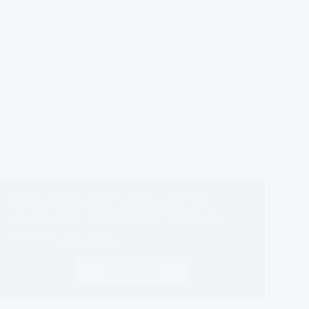
Diese Website nutzt Cookies, um dir den
bestmöglichen Komfort bei der Nutzung zu
bieten.
Mehr erfahren
Verstanden!