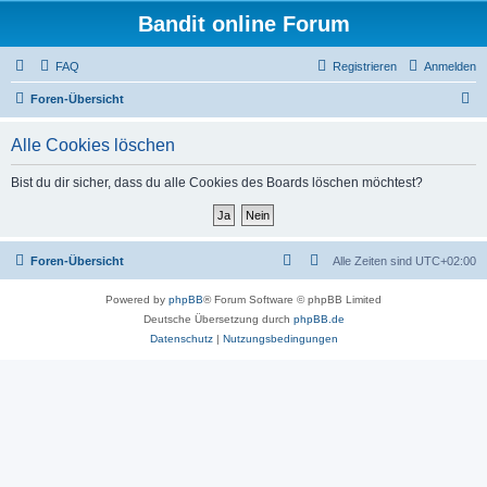
Bandit online Forum
FAQ
Registrieren
Anmelden
S
Foren-Übersicht
u
Alle Cookies löschen
c
h
Bist du dir sicher, dass du alle Cookies des Boards löschen möchtest?
e
Foren-Übersicht
Alle Zeiten sind
UTC+02:00
Powered by
phpBB
® Forum Software © phpBB Limited
Deutsche Übersetzung durch
phpBB.de
Datenschutz
|
Nutzungsbedingungen