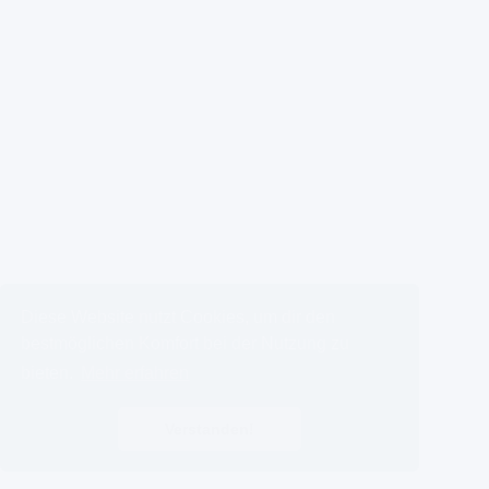
Diese Website nutzt Cookies, um dir den
bestmöglichen Komfort bei der Nutzung zu
bieten.
Mehr erfahren
Verstanden!