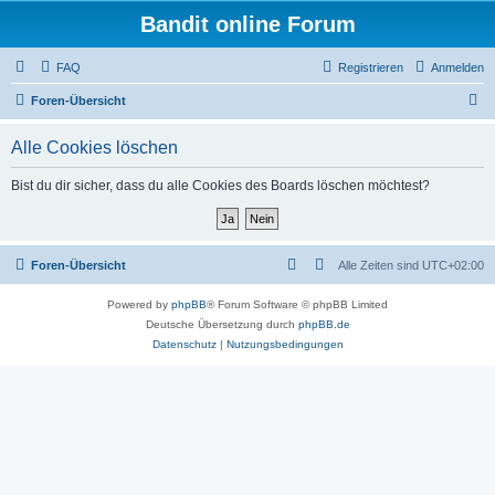
Bandit online Forum
FAQ
Registrieren
Anmelden
S
Foren-Übersicht
u
Alle Cookies löschen
c
h
Bist du dir sicher, dass du alle Cookies des Boards löschen möchtest?
e
Foren-Übersicht
Alle Zeiten sind
UTC+02:00
Powered by
phpBB
® Forum Software © phpBB Limited
Deutsche Übersetzung durch
phpBB.de
Datenschutz
|
Nutzungsbedingungen