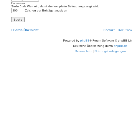
Die ersten:
Stelle 0 als Wert ein, damit der komplette Beitrag angezeigt wird.
Zeichen der Beiträge anzeigen
Foren-Übersicht
Kontakt
Alle Coo
Powered by
phpBB
® Forum Software © phpBB Lim
Deutsche Übersetzung durch
phpBB.de
Datenschutz
|
Nutzungsbedingungen