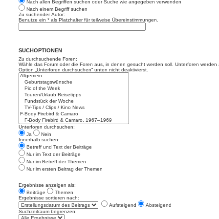
Nach allen Begriffen suchen oder Suche wie angegeben verwenden
Nach einem Begriff suchen
Zu suchender Autor:
Benutze ein * als Platzhalter für teilweise Übereinstimmungen.
SUCHOPTIONEN
Zu durchsuchende Foren:
Wähle das Forum oder die Foren aus, in denen gesucht werden soll. Unterforen werden a
Option „Unterforen durchsuchen“ unten nicht deaktivierst.
Unterforen durchsuchen:
Ja
Nein
Innerhalb suchen:
Betreff und Text der Beiträge
Nur im Text der Beiträge
Nur im Betreff der Themen
Nur im ersten Beitrag der Themen
Ergebnisse anzeigen als:
Beiträge
Themen
Ergebnisse sortieren nach:
Aufsteigend
Absteigend
Suchzeitraum begrenzen: