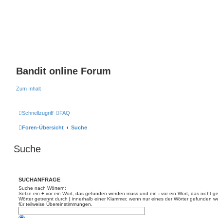
Bandit online Forum
Zum Inhalt
Schnellzugriff
FAQ
Foren-Übersicht
Suche
Suche
SUCHANFRAGE
Suche nach Wörtern:
Setze ein
+
vor ein Wort, das gefunden werden muss und ein
-
vor ein Wort, das nicht 
Wörter getrennt durch
|
innerhalb einer Klammer, wenn nur eines der Wörter gefunden we
für teilweise Übereinstimmungen.