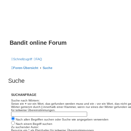
Bandit online Forum
Schnellzugriff
FAQ
Foren-Übersicht
Suche
Suche
SUCHANFRAGE
Suche nach Wörtern:
Setze ein
+
vor ein Wort, das gefunden werden muss und ein
-
vor ein Wort, das nicht 
Wörter getrennt durch
|
innerhalb einer Klammer, wenn nur eines der Wörter gefunden we
für teilweise Übereinstimmungen.
Nach allen Begriffen suchen oder Suche wie angegeben verwenden
Nach einem Begriff suchen
Zu suchender Autor:
Benutze ein * als Platzhalter für teilweise Übereinstimmungen.