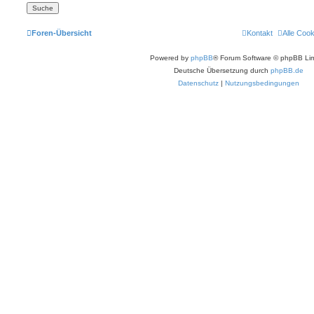
Foren-Übersicht
Kontakt
Alle Coo
Powered by
phpBB
® Forum Software © phpBB Lim
Deutsche Übersetzung durch
phpBB.de
Datenschutz
|
Nutzungsbedingungen