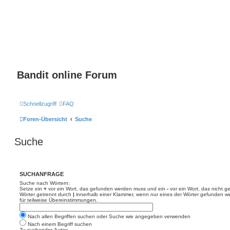
Bandit online Forum
Schnellzugriff
FAQ
Foren-Übersicht
Suche
Suche
SUCHANFRAGE
Suche nach Wörtern:
Setze ein
+
vor ein Wort, das gefunden werden muss und ein
-
vor ein Wort, das nicht 
Wörter getrennt durch
|
innerhalb einer Klammer, wenn nur eines der Wörter gefunden we
für teilweise Übereinstimmungen.
Nach allen Begriffen suchen oder Suche wie angegeben verwenden
Nach einem Begriff suchen
Zu suchender Autor: