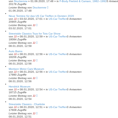
von
Druckernrw
»
01.06.2020, 17:48
» in
F-Body Firebird & Camaro, 1982–1992
0
Antwor
20178
Zugriffe
Letzter Beitrag
von
Druckernrw
01.06.2020, 17:48
Neue Termine für das US Car Treffen in Dorsten 2020
von
JJ
»
03.02.2020, 17:01
» in
US-Car Treffen
0
Antworten
20905
Zugriffe
Letzter Beitrag
von
JJ
03.02.2020, 17:01
Streetside Classics Toys for Tots Car Show
von
JJ
»
08.01.2020, 12:59
» in
US-Car Treffen
0
Antworten
18084
Zugriffe
Letzter Beitrag
von
JJ
08.01.2020, 12:59
Auto Barns
von
JJ
»
08.01.2020, 12:56
» in
US-Car Treffen
0
Antworten
18206
Zugriffe
Letzter Beitrag
von
JJ
08.01.2020, 12:56
Morrison Motor Cars Museum
von
JJ
»
08.01.2020, 12:56
» in
US-Car Treffen
0
Antworten
17980
Zugriffe
Letzter Beitrag
von
JJ
08.01.2020, 12:56
Hendrick Museum
von
JJ
»
08.01.2020, 12:54
» in
US-Car Treffen
0
Antworten
18715
Zugriffe
Letzter Beitrag
von
JJ
08.01.2020, 12:54
Streetside Classics - Charlotte
von
JJ
»
08.01.2020, 12:51
» in
US-Car Treffen
0
Antworten
17608
Zugriffe
Letzter Beitrag
von
JJ
08.01.2020, 12:51