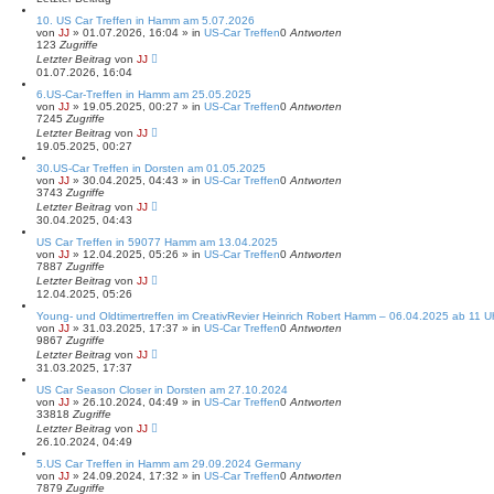
t
e
10. US Car Treffen in Hamm am 5.07.2026
von
S
JJ
»
01.07.2026, 16:04
» in
US-Car Treffen
0
Antworten
123
Zugriffe
u
Letzter Beitrag
c
von
JJ
01.07.2026, 16:04
h
e
6.US-Car-Treffen in Hamm am 25.05.2025
von
JJ
»
19.05.2025, 00:27
» in
US-Car Treffen
0
Antworten
7245
Zugriffe
Letzter Beitrag
von
JJ
19.05.2025, 00:27
30.US-Car Treffen in Dorsten am 01.05.2025
von
JJ
»
30.04.2025, 04:43
» in
US-Car Treffen
0
Antworten
3743
Zugriffe
Letzter Beitrag
von
JJ
30.04.2025, 04:43
US Car Treffen in 59077 Hamm am 13.04.2025
von
JJ
»
12.04.2025, 05:26
» in
US-Car Treffen
0
Antworten
7887
Zugriffe
Letzter Beitrag
von
JJ
12.04.2025, 05:26
Young- und Oldtimertreffen im CreativRevier Heinrich Robert Hamm – 06.04.2025 ab 11 U
von
JJ
»
31.03.2025, 17:37
» in
US-Car Treffen
0
Antworten
9867
Zugriffe
Letzter Beitrag
von
JJ
31.03.2025, 17:37
US Car Season Closer in Dorsten am 27.10.2024
von
JJ
»
26.10.2024, 04:49
» in
US-Car Treffen
0
Antworten
33818
Zugriffe
Letzter Beitrag
von
JJ
26.10.2024, 04:49
5.US Car Treffen in Hamm am 29.09.2024 Germany
von
JJ
»
24.09.2024, 17:32
» in
US-Car Treffen
0
Antworten
7879
Zugriffe