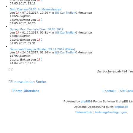
07.05.2017, 23:17
Drag Day am 06.05. in Meinerzhagen
von
JJ
»
07.05.2017, 10:20
» in
US-Car Treffen
0
Antworten
17624
Zugriffe
Letzter Beitrag
von
JJ
07.05.2017, 10:20
Spring Meet Franky's Diner 30.04.2017
von
JJ
»
01.05.2017, 09:31
» in
US-Car Treffen
0
Antworten
17889
Zugriffe
Letzter Beitrag
von
JJ
01.05.2017, 09:31
Saisoneröffnung in Dorsten 23.04.2017 (Bilder)
von
JJ
»
24.04.2017, 01:16
» in
US-Car Treffen
0
Antworten
16790
Zugriffe
Letzter Beitrag
von
JJ
24.04.2017, 01:16
Die Suche ergab 494 Tre
Zur erweiterten Suche
Foren-Übersicht
Kontakt
Alle Coo
Powered by
phpBB
® Forum Software © phpBB Lim
Deutsche Übersetzung durch
phpBB.de
Datenschutz
|
Nutzungsbedingungen