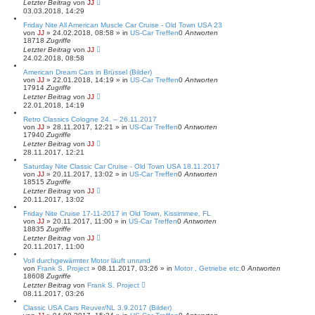
Letzter Beitrag
von
JJ
03.03.2018, 14:29
Friday Nite All American Muscle Car Cruise - Old Town USA 23
von
JJ
»
24.02.2018, 08:58
» in
US-Car Treffen
0
Antworten
18718
Zugriffe
Letzter Beitrag
von
JJ
24.02.2018, 08:58
American Dream Cars in Brüssel (Bilder)
von
JJ
»
22.01.2018, 14:19
» in
US-Car Treffen
0
Antworten
17914
Zugriffe
Letzter Beitrag
von
JJ
22.01.2018, 14:19
Retro Classics Cologne 24. – 26.11.2017
von
JJ
»
28.11.2017, 12:21
» in
US-Car Treffen
0
Antworten
17940
Zugriffe
Letzter Beitrag
von
JJ
28.11.2017, 12:21
Saturday Nite Classic Car Cruise - Old Town USA 18.11.2017
von
JJ
»
20.11.2017, 13:02
» in
US-Car Treffen
0
Antworten
18515
Zugriffe
Letzter Beitrag
von
JJ
20.11.2017, 13:02
Friday Nite Cruise 17-11-2017 in Old Town, Kissimmee, FL
von
JJ
»
20.11.2017, 11:00
» in
US-Car Treffen
0
Antworten
18835
Zugriffe
Letzter Beitrag
von
JJ
20.11.2017, 11:00
Voll durchgewärmter Motor läuft unrund
von
Frank S. Project
»
08.11.2017, 03:26
» in
Motor , Getriebe etc.
0
Antworten
18608
Zugriffe
Letzter Beitrag
von
Frank S. Project
08.11.2017, 03:26
Classic USA Cars Reuver/NL 3.9.2017 (Bilder)