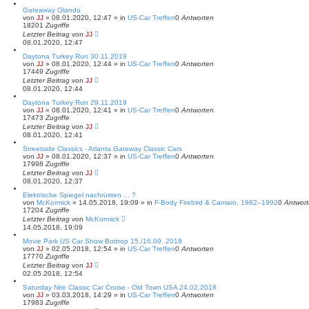
Gateaway Olando
von
JJ
»
08.01.2020, 12:47
» in
US-Car Treffen
0
Antworten
18201
Zugriffe
Letzter Beitrag
von
JJ
08.01.2020, 12:47
Daytona Turkey Run 30.11.2019
von
JJ
»
08.01.2020, 12:44
» in
US-Car Treffen
0
Antworten
17449
Zugriffe
Letzter Beitrag
von
JJ
08.01.2020, 12:44
Daytona Turkey Run 29.11.2019
von
JJ
»
08.01.2020, 12:41
» in
US-Car Treffen
0
Antworten
17473
Zugriffe
Letzter Beitrag
von
JJ
08.01.2020, 12:41
Streetside Classics - Atlanta Gateway Classic Cars
von
JJ
»
08.01.2020, 12:37
» in
US-Car Treffen
0
Antworten
17998
Zugriffe
Letzter Beitrag
von
JJ
08.01.2020, 12:37
Elektrische Spiegel nachrüsten ... ?
von
McKormick
»
14.05.2018, 19:09
» in
F-Body Firebird & Camaro, 1982–1992
0
Antwor
17204
Zugriffe
Letzter Beitrag
von
McKormick
14.05.2018, 19:09
Movie Park US Car Show Bottrop 15./16.09. 2018
von
JJ
»
02.05.2018, 12:54
» in
US-Car Treffen
0
Antworten
17770
Zugriffe
Letzter Beitrag
von
JJ
02.05.2018, 12:54
Saturday Nite Classic Car Cruise - Old Town USA 24.02.2018
von
JJ
»
03.03.2018, 14:29
» in
US-Car Treffen
0
Antworten
17983
Zugriffe