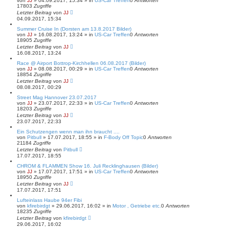
von
JJ
»
04.09.2017, 15:34
» in
US-Car Treffen
0
Antworten
17803
Zugriffe
Letzter Beitrag
von
JJ
04.09.2017, 15:34
Summer Cruise In (Dorsten am 13.8.2017 Bilder)
von
JJ
»
16.08.2017, 13:24
» in
US-Car Treffen
0
Antworten
18905
Zugriffe
Letzter Beitrag
von
JJ
16.08.2017, 13:24
Race @ Airport Bottrop-Kirchhellen 06.08.2017 (Bilder)
von
JJ
»
08.08.2017, 00:29
» in
US-Car Treffen
0
Antworten
18854
Zugriffe
Letzter Beitrag
von
JJ
08.08.2017, 00:29
Street Mag Hannover 23.07.2017
von
JJ
»
23.07.2017, 22:33
» in
US-Car Treffen
0
Antworten
18203
Zugriffe
Letzter Beitrag
von
JJ
23.07.2017, 22:33
Ein Schutzengen wenn man ihn braucht ....
von
Pitbull
»
17.07.2017, 18:55
» in
F-Body Off Topic
0
Antworten
21184
Zugriffe
Letzter Beitrag
von
Pitbull
17.07.2017, 18:55
CHROM & FLAMMEN Show 16. Juli Recklinghausen (Bilder)
von
JJ
»
17.07.2017, 17:51
» in
US-Car Treffen
0
Antworten
18950
Zugriffe
Letzter Beitrag
von
JJ
17.07.2017, 17:51
Lufteinlass Haube 94er Fibi
von
kfirebirdgt
»
29.06.2017, 16:02
» in
Motor , Getriebe etc.
0
Antworten
18235
Zugriffe
Letzter Beitrag
von
kfirebirdgt
29.06.2017, 16:02