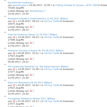
Dachhimmel ausbauen
von
stormtrooper
»
23.06.2017, 12:55
» in
F-Body Firebird & Camaro, 1970–1981
0
Antwo
70160
Zugriffe
Letzter Beitrag
von
stormtrooper
23.06.2017, 12:55
Nordstern Klassik in Gelsenkirchen 11.06.2017 (Bilder)
von
JJ
»
12.06.2017, 09:15
» in
US-Car Treffen
0
Antworten
18370
Zugriffe
Letzter Beitrag
von
JJ
12.06.2017, 09:15
Viva the American Dream 11.06.2017 (Bilder)
von
JJ
»
12.06.2017, 09:14
» in
US-Car Treffen
0
Antworten
17596
Zugriffe
Letzter Beitrag
von
JJ
12.06.2017, 09:14
American Sunday in Assen NL 05.06.2017 (Bilder)
von
JJ
»
05.06.2017, 23:21
» in
US-Car Treffen
0
Antworten
17523
Zugriffe
Letzter Beitrag
von
JJ
05.06.2017, 23:21
V8 Cruiser [at] StarChief 14. Mai Gelsenkirchen (Bilder)
von
JJ
»
14.05.2017, 21:59
» in
US-Car Treffen
0
Antworten
17277
Zugriffe
Letzter Beitrag
von
JJ
14.05.2017, 21:59
Drive-Inn Roermond 09.05.2017 (Bilder)
von
JJ
»
10.05.2017, 10:54
» in
US-Car Treffen
0
Antworten
17615
Zugriffe
Letzter Beitrag
von
JJ
10.05.2017, 10:54
Youngtimer Vestival in Herten 2017 (Bilder)
von
JJ
»
07.05.2017, 23:17
» in
US-Car Treffen
0
Antworten
17577
Zugriffe
Letzter Beitrag
von
JJ