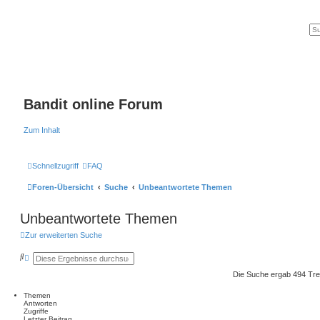
Bandit online Forum
Zum Inhalt
Schnellzugriff
FAQ
Foren-Übersicht
Suche
Unbeantwortete Themen
Unbeantwortete Themen
Zur erweiterten Suche
S
E
u
r
c
w
Die Suche ergab 494 Tre
h
e
e
i
Themen
t
Antworten
e
Zugriffe
r
Letzter Beitrag