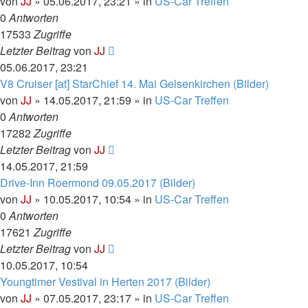
von
JJ
»
05.06.2017, 23:21
» in
US-Car Treffen
0
Antworten
17533
Zugriffe
Letzter Beitrag
von
JJ
05.06.2017, 23:21
V8 Cruiser [at] StarChief 14. Mai Gelsenkirchen (Bilder)
von
JJ
»
14.05.2017, 21:59
» in
US-Car Treffen
0
Antworten
17282
Zugriffe
Letzter Beitrag
von
JJ
14.05.2017, 21:59
Drive-Inn Roermond 09.05.2017 (Bilder)
von
JJ
»
10.05.2017, 10:54
» in
US-Car Treffen
0
Antworten
17621
Zugriffe
Letzter Beitrag
von
JJ
10.05.2017, 10:54
Youngtimer Vestival in Herten 2017 (Bilder)
von
JJ
»
07.05.2017, 23:17
» in
US-Car Treffen