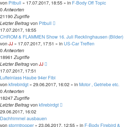
von
Pitbull
»
17.07.2017, 18:55
» in
F-Body Off Topic
0
Antworten
21190
Zugriffe
Letzter Beitrag
von
Pitbull
17.07.2017, 18:55
CHROM & FLAMMEN Show 16. Juli Recklinghausen (Bilder)
von
JJ
»
17.07.2017, 17:51
» in
US-Car Treffen
0
Antworten
18961
Zugriffe
Letzter Beitrag
von
JJ
17.07.2017, 17:51
Lufteinlass Haube 94er Fibi
von
kfirebirdgt
»
29.06.2017, 16:02
» in
Motor , Getriebe etc.
0
Antworten
18247
Zugriffe
Letzter Beitrag
von
kfirebirdgt
29.06.2017, 16:02
Dachhimmel ausbauen
von
stormtrooper
»
23.06.2017, 12:55
» in
F-Body Firebird &