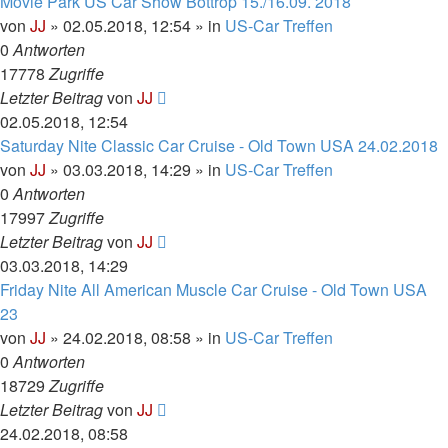
Movie Park US Car Show Bottrop 15./16.09. 2018
von
JJ
»
02.05.2018, 12:54
» in
US-Car Treffen
0
Antworten
17778
Zugriffe
Letzter Beitrag
von
JJ
02.05.2018, 12:54
Saturday Nite Classic Car Cruise - Old Town USA 24.02.2018
von
JJ
»
03.03.2018, 14:29
» in
US-Car Treffen
0
Antworten
17997
Zugriffe
Letzter Beitrag
von
JJ
03.03.2018, 14:29
Friday Nite All American Muscle Car Cruise - Old Town USA
23
von
JJ
»
24.02.2018, 08:58
» in
US-Car Treffen
0
Antworten
18729
Zugriffe
Letzter Beitrag
von
JJ
24.02.2018, 08:58