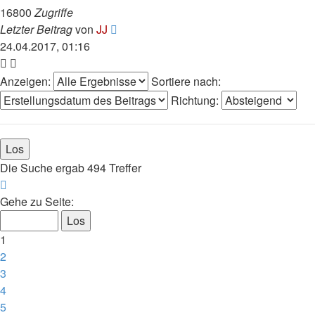
16800
Zugriffe
Letzter Beitrag
von
JJ
24.04.2017, 01:16
Anzeigen:
Sortiere nach:
Richtung:
Die Suche ergab 494 Treffer
Seite
1
Gehe zu Seite:
von
10
1
2
3
4
5