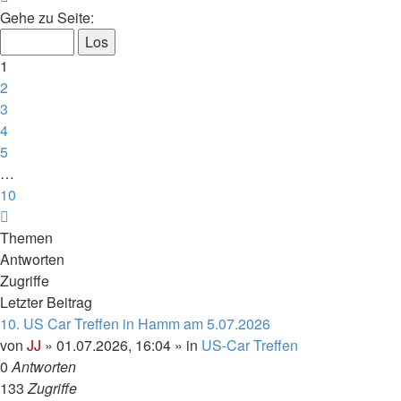
1
Gehe zu Seite:
von
10
1
2
3
4
5
…
10
Nächste
Themen
Antworten
Zugriffe
Letzter Beitrag
10. US Car Treffen in Hamm am 5.07.2026
von
JJ
»
01.07.2026, 16:04
» in
US-Car Treffen
0
Antworten
133
Zugriffe