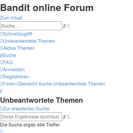
Bandit online Forum
Zum Inhalt
Erweiterte
Suche
Suche
Schnellzugriff
Unbeantwortete Themen
Aktive Themen
Suche
FAQ
Anmelden
Registrieren
Foren-Übersicht
Suche
Unbeantwortete Themen
Suche
Unbeantwortete Themen
Zur erweiterten Suche
Erweiterte
Suche
Suche
Die Suche ergab 494 Treffer
Seite